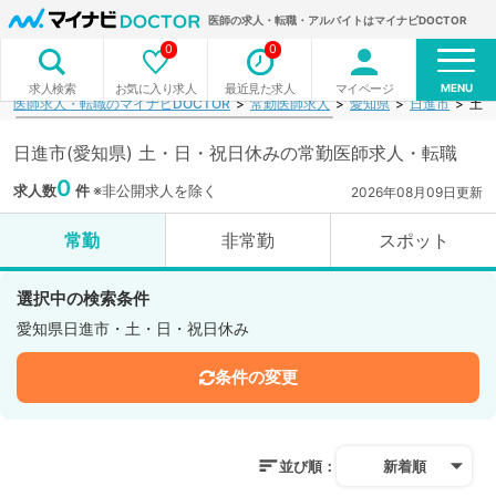
医師の求人・転職・アルバイトはマイナビDOCTOR
0
0
MENU
お気に入り求人
最近見た求人
マイページ
求人検索
医師求人・転職のマイナビDOCTOR
常勤医師求人
愛知県
日進市
土・
日進市(愛知県) 土・日・祝日休みの常勤医師求人・転職
0
求人数
件
※非公開求人を除く
2026年08月09日更新
常勤
非常勤
スポット
選択中の検索条件
愛知県日進市・土・日・祝日休み
条件の変更
並び順：
新着順