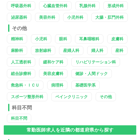
呼吸器外科
心臓血管外科
乳腺外科
形成外科
泌尿器科
美容外科
小児外科
大腸・肛門外科
その他
精神科
小児科
眼科
耳鼻咽喉科
皮膚科
麻酔科
放射線科
産婦人科
婦人科
産科
人工透析科
緩和ケア科
リハビリテーション科
総合診療科
美容皮膚科
健診・人間ドック
救急科・ＩＣＵ
病理科
基礎医学系
スポーツ整形外科
ペインクリニック
その他
科目不問
科目不問
常勤医師求人を近隣の都道府県から探す