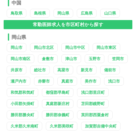
中国
鳥取県
島根県
岡山県
広島県
山口県
常勤医師求人を市区町村から探す
岡山県
岡山市
岡山市北区
岡山市中区
岡山市東区
岡山市南区
倉敷市
津山市
玉野市
笠岡市
井原市
総社市
高梁市
新見市
備前市
瀬戸内市
赤磐市
真庭市
美作市
浅口市
和気郡和気町
都窪郡早島町
浅口郡里庄町
小田郡矢掛町
真庭郡新庄村
苫田郡鏡野町
勝田郡勝央町
勝田郡奈義町
英田郡西粟倉村
久米郡久米南町
久米郡美咲町
加賀郡吉備中央町