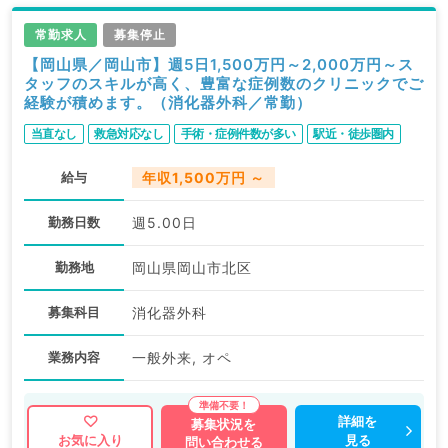
常勤求人
募集停止
【岡山県／岡山市】週5日1,500万円～2,000万円～ス
タッフのスキルが高く、豊富な症例数のクリニックでご
経験が積めます。（消化器外科／常勤）
当直なし
救急対応なし
手術・症例件数が多い
駅近・徒歩圏内
給与
年収1,500万円 ～
勤務日数
週5.00日
勤務地
岡山県岡山市北区
募集科目
消化器外科
業務内容
一般外来, オペ
詳細を
募集状況を
見る
お気に入り
問い合わせる