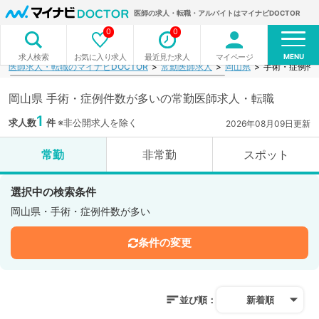
医師の求人・転職・アルバイトはマイナビDOCTOR
0
0
MENU
お気に入り求人
最近見た求人
マイページ
求人検索
医師求人・転職のマイナビDOCTOR
常勤医師求人
岡山県
手術・症例件
岡山県 手術・症例件数が多いの常勤医師求人・転職
1
求人数
件
※非公開求人を除く
2026年08月09日更新
常勤
非常勤
スポット
選択中の検索条件
岡山県・手術・症例件数が多い
条件の変更
並び順：
新着順