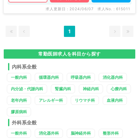
求人更新日 : 2024/06/07
求人No. : 615011
1
常勤医師求人を科目から探す
内科系全般
一般内科
循環器内科
呼吸器内科
消化器内科
内分泌・代謝内科
腎臓内科
神経内科
心療内科
老年内科
アレルギー科
リウマチ科
血液内科
膠原病科
外科系全般
一般外科
消化器外科
脳神経外科
整形外科