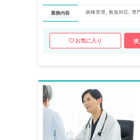
病棟管理, 救急対応, 専
業務内容
お気に入り
求