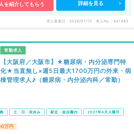
詳細を
見る
人を
紹介してもらう
などの医療機関求人はもちろんのこと、
多数扱っています。
い。
求人更新日 : 2026/07/13
求人No. : 541483
常勤求人
【大阪府／大阪市】★糖尿病・内分泌専門特
化★当直無し×週5日最大1700万円の外来・病
棟管理求人♪（糖尿病・内分泌内科／常勤）
務
土・日・祝休み
駅近・徒歩圏内
2027年4月入職可
700万円