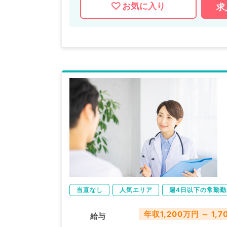
お気に入り
求
マイナビDOCTORでは病院やクリニック
掲載情報以外にも産業医等の企業系求人も
求人内容の詳細等はお気軽にお問合せ下さ
当直なし
人気エリア
週4日以下の常勤勤
年収1,200万円 ～ 1,
給与