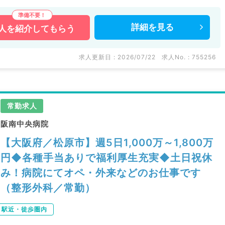
詳細を
見る
人を
紹介してもらう
求人更新日 : 2026/07/22
求人No. : 755256
常勤求人
阪南中央病院
【大阪府／松原市】週5日1,000万～1,800万
円◆各種手当ありで福利厚生充実◆土日祝休
み！病院にてオペ・外来などのお仕事です
（整形外科／常勤）
駅近・徒歩圏内