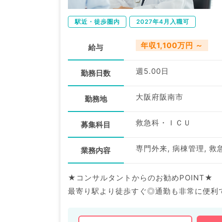
駅近・徒歩圏内
2027年4月入職可
年収1,100万円 ～
給与
週5.00日
勤務日数
大阪府阪南市
勤務地
救急科・ＩＣＵ
募集科目
専門外来, 病棟管理, 救
業務内容
★コンサルタントからのお勧めPOINT★
最寄り駅より徒歩すぐ◎通勤も非常に便利
週5日1,100万円～／ご経験や勤務日数等