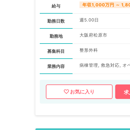
年収1,000万円 ～ 1,
給与
週5.00日
勤務日数
大阪府松原市
勤務地
整形外科
募集科目
病棟管理, 救急対応, オ
業務内容
お気に入り
求