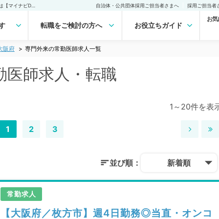
大阪府 専門外来の常勤医師求人・転職｜医師の求人・転職・アルバイトは【マイナビDOCTOR】
自治体・公共団体採用ご担当者さまへ
採用ご担当者
お気
す
転職をご検討の方へ
お役立ちガイド
大阪府
専門外来の常勤医師求人一覧
勤医師求人・転職
1～20件を表
1
2
3
並び順：
新着順
常勤求人
【大阪府／枚方市】週4日勤務◎当直・オンコ