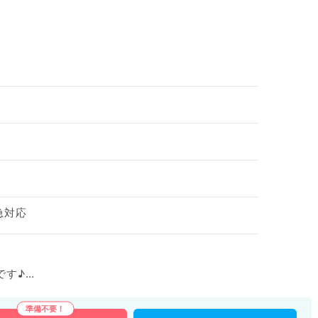
急対応
です♪
により年収相談可能です。