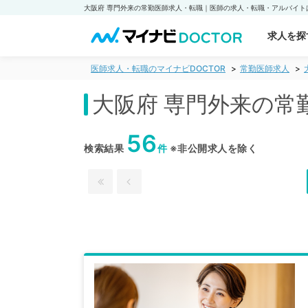
求人を探
医師求人・転職のマイナビDOCTOR
常勤医師求人
大阪府 専門外来の常
56
検索結果
件
※非公開求人を除く