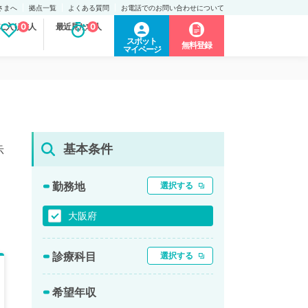
さまへ
拠点一覧
よくある質問
お電話でのお問い合わせについて
に入り求人
0
最近見た求人
0
スポット
無料登録
マイページ
基本条件
示
勤務地
選択する
大阪府
診療科目
選択する
希望年収