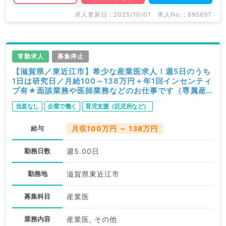
求人更新日 : 2025/10/01
求人No. : 895697
常勤求人
募集停止
【滋賀県／東近江市】希少な産業医求人！週5日のうち
1日は研究日／月給100～138万円＋年1回インセンティ
ブ有★面談業務や医師業務などのお仕事です（専属産
業医／常勤）
当直なし
企業で働く
育児支援（託児所など）
給与
月収100万円 ～ 138万円
勤務日数
週5.00日
勤務地
滋賀県東近江市
募集科目
産業医
業務内容
産業医, その他