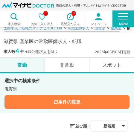
医師の求人・転職・アルバイトはマイナビDOCTOR
0
0
MENU
お気に入り求人
最近見た求人
マイページ
求人検索
医師求人・転職のマイナビDOCTOR
常勤医師求人
滋賀県
産業医
検索
滋賀県 産業医の常勤医師求人・転職
4
求人数
件
※非公開求人を除く
2026年08月06日更新
常勤
非常勤
スポット
選択中の検索条件
滋賀県
条件の変更
並び順：
新着順