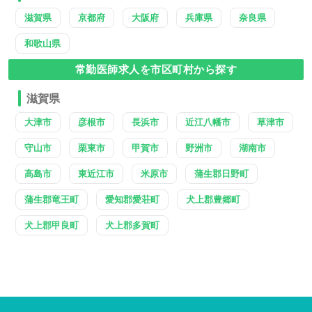
滋賀県
京都府
大阪府
兵庫県
奈良県
和歌山県
常勤医師求人を市区町村から探す
滋賀県
大津市
彦根市
長浜市
近江八幡市
草津市
守山市
栗東市
甲賀市
野洲市
湖南市
高島市
東近江市
米原市
蒲生郡日野町
蒲生郡竜王町
愛知郡愛荘町
犬上郡豊郷町
犬上郡甲良町
犬上郡多賀町