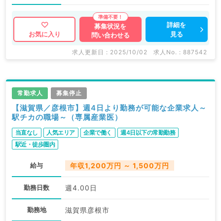
詳細を
募集状況を
見る
お気に入り
問い合わせる
求人更新日 : 2025/10/02
求人No. : 887542
常勤求人
募集停止
【滋賀県／彦根市】週4日より勤務が可能な企業求人～
駅チカの職場～（専属産業医）
当直なし
人気エリア
企業で働く
週4日以下の常勤勤務
駅近・徒歩圏内
給与
年収1,200万円 ～ 1,500万円
勤務日数
週4.00日
勤務地
滋賀県彦根市