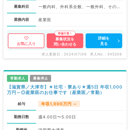
募集科目
一般内科、外科系全般、一般外科、その他、産業医
業務内容
産業医
詳細を
募集状況を
見る
お気に入り
問い合わせる
求人更新日 : 2024/07/09
求人No. : 545206
常勤求人
募集停止
【滋賀県／大津市】★社宅・寮あり★週5日 年収1,000
万円～◎産業医のお仕事です（産業医／常勤）
給与
年収1,000万円 ～
勤務日数
週4.00日〜5.00日
勤務地
滋賀県大津市