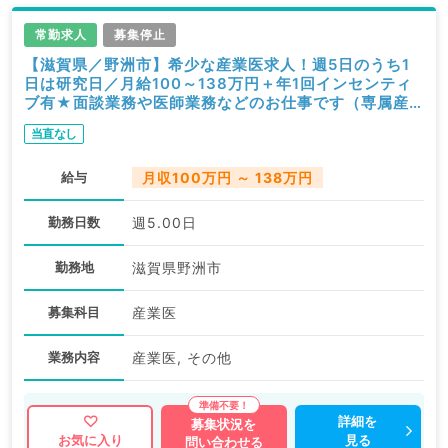
常勤求人
募集停止
【滋賀県／野洲市】希少な産業医求人！週5日のうち1
日は研究日／月給100～138万円＋年1回インセンティ
ブ有★面談業務や医師業務などのお仕事です（専属産
業医／常勤）
当直なし
給与
月収100万円 ～ 138万円
勤務日数
週5.00日
勤務地
滋賀県野洲市
募集科目
産業医
業務内容
産業医, その他
詳細を
募集状況を
見る
お気に入り
問い合わせる