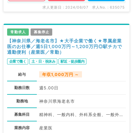
求人更新日 : 2024/06/07
求人No. : 635075
常勤求人
募集停止
【神奈川県／海老名市】★大手企業で働く★専属産業
医のお仕事／週5日1,000万円～1,200万円◎駅チカで
通勤便利（産業医／常勤）
企業で働く
土・日・祝休み
駅近・徒歩圏内
給与
年収1,000万円 ～
勤務日数
週5.00日
勤務地
神奈川県海老名市
募集科目
精神科、一般内科、外科系全般、一般外科、産業医
業務内容
産業医