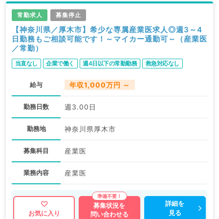
常勤求人
募集停止
【神奈川県／厚木市】希少な専属産業医求人◎週3～4
日勤務もご相談可能です！～マイカー通勤可～（産業医
／常勤）
当直なし
企業で働く
週4日以下の常勤勤務
救急対応なし
給与
年収1,000万円 ～
勤務日数
週3.00日
勤務地
神奈川県厚木市
募集科目
産業医
業務内容
産業医
詳細を
募集状況を
見る
お気に入り
問い合わせる