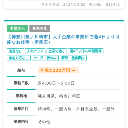
関求人はもちろんのこと、
求人更新日 : 2024/03/26
求人No. : 626452
掲載情報以外にも産業医等の企業系求人も多数扱ってい
ます。
求人内容の詳細等はお気軽にお問合せ下さい。
常勤求人
募集停止
【神奈川県／川崎市】大手企業の事業所で週4日より可
能なお仕事（産業医）
当直なし
人気エリア
企業で働く
週4日以下の常勤勤務
救急対応なし
土・日・祝休み
駅近・徒歩圏内
給与
年収1,200万円 ～
勤務日数
週4.00日〜5.00日
勤務地
神奈川県川崎市川崎区
募集科目
精神科、一般内科、外科系全般、一般外科
業務内容
その他