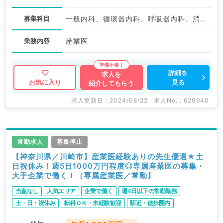
募集科目
一般内科、循環器内科、呼吸器内科、消化器内科、産業医
業務内容
産業医
詳細を
求人を
見る
お気に入り
紹介してもらう
求人更新日 : 2024/08/22
求人No. : 620940
常勤求人
募集停止
【神奈川県／川崎市】産業医経験ありの先生優遇★土
日祝休み！週5日1000万円程度◎専属産業医の募集・
大手企業で働く！（専属産業医／常勤】
当直なし
人気エリア
企業で働く
週4日以下の常勤勤務
土・日・祝休み
転科ＯＫ・未経験歓迎
駅近・徒歩圏内