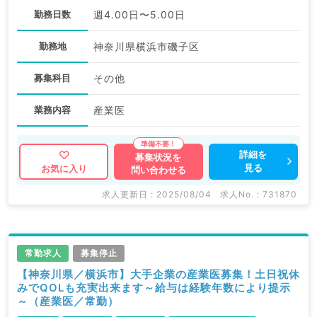
勤務日数
週4.00日〜5.00日
勤務地
神奈川県横浜市磯子区
募集科目
その他
業務内容
産業医
詳細を
募集状況を
見る
お気に入り
問い合わせる
求人更新日 : 2025/08/04
求人No. : 731870
常勤求人
募集停止
【神奈川県／横浜市】大手企業の産業医募集！土日祝休
みでQOLも充実出来ます～給与は経験年数により提示
～（産業医／常勤）