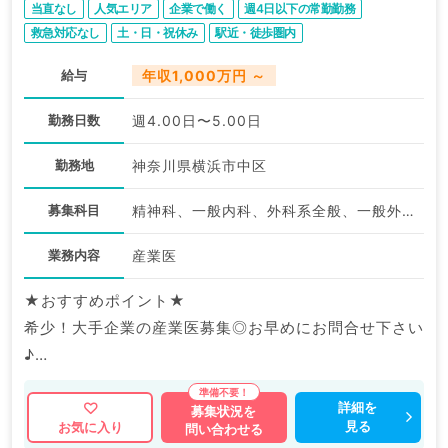
当直なし
人気エリア
企業で働く
週4日以下の常勤勤務
救急対応なし
土・日・祝休み
駅近・徒歩圏内
給与
年収1,000万円 ～
勤務日数
週4.00日〜5.00日
勤務地
神奈川県横浜市中区
募集科目
精神科、一般内科、外科系全般、一般外科
業務内容
産業医
★おすすめポイント★
希少！大手企業の産業医募集◎お早めにお問合せ下さい
♪
週4日勤務可＆土日祝休みでQOLも充実出来ます。
詳細を
募集状況を
見る
お気に入り
問い合わせる
マイナビDOCTORでは病院やクリニックなどの医療機