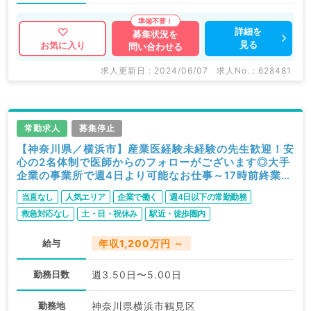
詳細を
募集状況を
見る
お気に入り
問い合わせる
求人更新日 : 2024/06/07
求人No. : 628481
常勤求人
募集停止
【神奈川県／横浜市】産業医経験未経験の先生歓迎！安
心の2名体制で医師からのフォローがございます◎大手
企業の事業所で週4日より可能なお仕事～17時前終業～
（専属産業医）
当直なし
人気エリア
企業で働く
週4日以下の常勤勤務
救急対応なし
土・日・祝休み
駅近・徒歩圏内
給与
年収1,200万円 ～
勤務日数
週3.50日〜5.00日
勤務地
神奈川県横浜市鶴見区