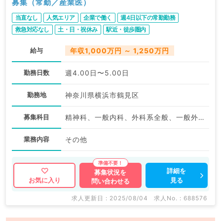
募集（常勤／産業医）
当直なし
人気エリア
企業で働く
週4日以下の常勤勤務
救急対応なし
土・日・祝休み
駅近・徒歩圏内
給与
年収1,000万円 ～ 1,250万円
勤務日数
週4.00日〜5.00日
勤務地
神奈川県横浜市鶴見区
募集科目
精神科、一般内科、外科系全般、一般外科
業務内容
その他
詳細を
募集状況を
見る
お気に入り
問い合わせる
求人更新日 : 2025/08/04
求人No. : 688576