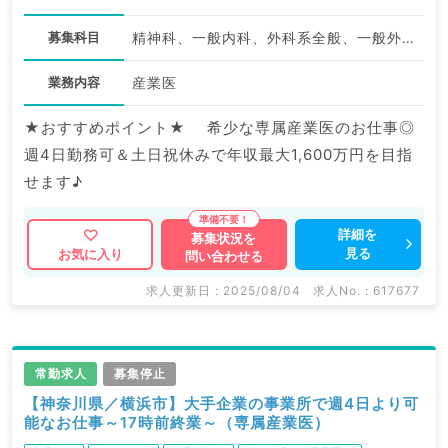
募集科目
精神科、一般内科、外科系全般、一般外科
業務内容
産業医
★おすすめポイント★ 希少な専属産業医のお仕事◎
週4日勤務可＆土日祝休みで年収最大1,600万円を目指
せます♪
詳細を
募集状況を
見る
お気に入り
問い合わせる
求人更新日 : 2025/08/04
求人No. : 617677
常勤求人
募集停止
【神奈川県／横浜市】大手企業の事業所で週4日より可
能なお仕事～17時前終業～（専属産業医）