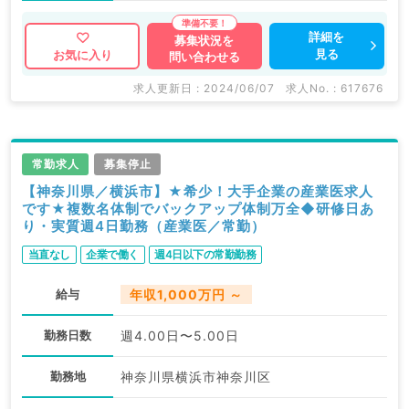
詳細を
募集状況を
見る
お気に入り
問い合わせる
求人更新日 : 2024/06/07
求人No. : 617676
常勤求人
募集停止
【神奈川県／横浜市】★希少！大手企業の産業医求人
です★複数名体制でバックアップ体制万全◆研修日あ
り・実質週4日勤務（産業医／常勤）
当直なし
企業で働く
週4日以下の常勤勤務
給与
年収1,000万円 ～
勤務日数
週4.00日〜5.00日
勤務地
神奈川県横浜市神奈川区