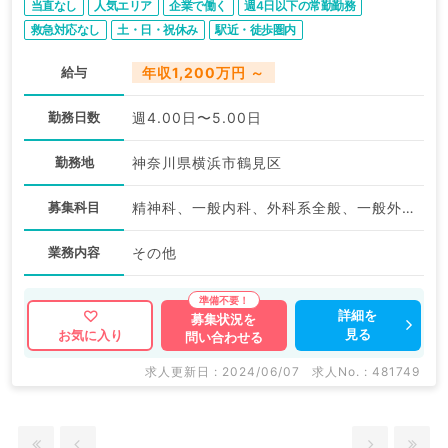
当直なし
人気エリア
企業で働く
週4日以下の常勤勤務
救急対応なし
土・日・祝休み
駅近・徒歩圏内
給与
年収1,200万円 ～
勤務日数
週4.00日〜5.00日
勤務地
神奈川県横浜市鶴見区
募集科目
精神科、一般内科、外科系全般、一般外科
業務内容
その他
詳細を
募集状況を
見る
お気に入り
問い合わせる
求人更新日 : 2024/06/07
求人No. : 481749