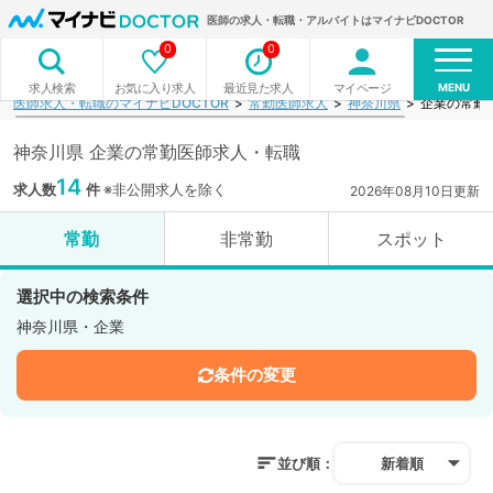
医師の求人・転職・アルバイトはマイナビDOCTOR
0
0
MENU
お気に入り求人
最近見た求人
マイページ
求人検索
医師求人・転職のマイナビDOCTOR
常勤医師求人
神奈川県
企業の常勤
神奈川県 企業の常勤医師求人・転職
14
求人数
件
※非公開求人を除く
2026年08月10日更新
常勤
非常勤
スポット
選択中の検索条件
神奈川県・企業
条件の変更
並び順：
新着順