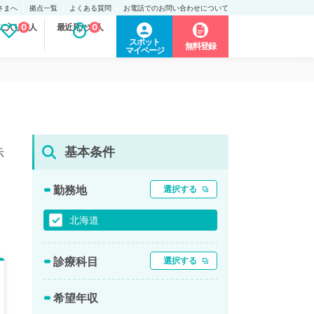
さまへ
拠点一覧
よくある質問
お電話でのお問い合わせについて
に入り求人
0
最近見た求人
0
スポット
無料登録
マイページ
基本条件
示
勤務地
選択する
北海道
診療科目
選択する
希望年収