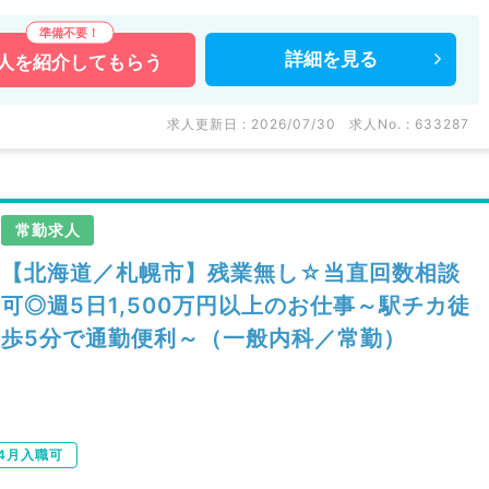
詳細を
見る
人を
紹介してもらう
求人更新日 : 2026/07/30
求人No. : 633287
常勤求人
【北海道／札幌市】残業無し☆当直回数相談
可◎週5日1,500万円以上のお仕事～駅チカ徒
歩5分で通勤便利～（一般内科／常勤）
年4月入職可