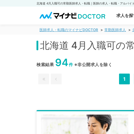
求人を探
医師求人・転職のマイナビDOCTOR
常勤医師求人
北海道 4月入職可の
94
検索結果
件
※非公開求人を除く
1