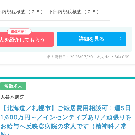
上部内視鏡検査（ＧＦ）, 下部内視鏡検査（ＣＦ）
詳細を
見る
人を
紹介してもらう
求人更新日 : 2026/07/29
求人No. : 664069
常勤求人
大谷地病院
【北海道／札幌市】ご転居費用相談可！週5日
1,600万円～／インセンティブあり／頑張りを
お給与へ反映◎病院の求人です（精神科／常