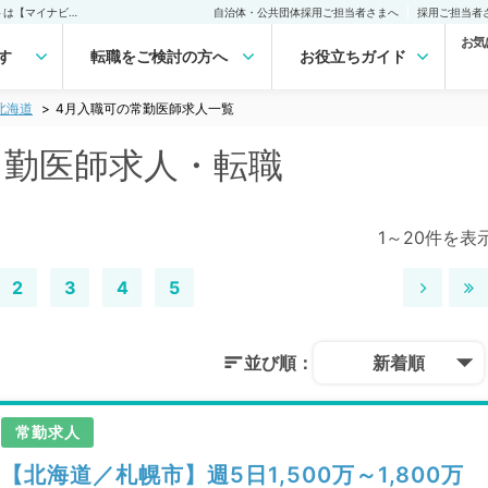
北海道 4月入職可の常勤医師求人・転職｜医師の求人・転職・アルバイトは【マイナビDOCTOR】
自治体・公共団体採用ご担当者さまへ
採用ご担当者
お気
す
転職をご検討の方へ
お役立ちガイド
北海道
4月入職可の常勤医師求人一覧
常勤医師求人・転職
1～20件を表
2
3
4
5
並び順：
新着順
常勤求人
【北海道／札幌市】週5日1,500万～1,800万