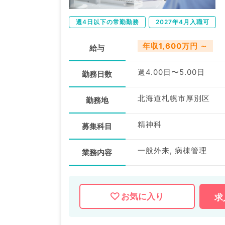
週4日以下の常勤勤務
2027年4月入職可
年収1,600万円 ～
給与
週4.00日〜5.00日
勤務日数
北海道札幌市厚別区
勤務地
精神科
募集科目
一般外来, 病棟管理
業務内容
お気に入り
求