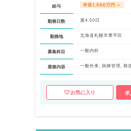
年収1,500万円 ～
給与
週4.50日
勤務日数
北海道札幌市豊平区
勤務地
一般内科
募集科目
一般外来, 病棟管理, 救
業務内容
お気に入り
求