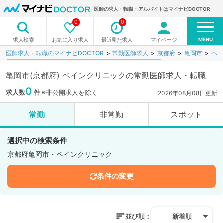
医師の求人・転職・アルバイトはマイナビDOCTOR
0
0
MENU
お気に入り求人
最近見た求人
マイページ
求人検索
医師求人・転職のマイナビDOCTOR
常勤医師求人
京都府
亀岡市
ペイ
亀岡市(京都府) ペインクリニックの常勤医師求人・転職
0
求人数
件
※非公開求人を除く
2026年08月08日更新
常勤
非常勤
スポット
選択中の検索条件
京都府亀岡市・ペインクリニック
条件の変更
並び順：
新着順