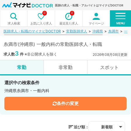
医師の求人・転職・アルバイトはマイナビDOCTOR
0
0
MENU
お気に入り求人
最近見た求人
マイページ
求人検索
医師求人・転職のマイナビDOCTOR
常勤医師求人
沖縄県
糸満市
一般
糸満市(沖縄県) 一般内科の常勤医師求人・転職
3
求人数
件
※非公開求人を除く
2026年08月08日更新
常勤
非常勤
スポット
選択中の検索条件
沖縄県糸満市・一般内科
条件の変更
並び順：
新着順