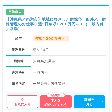
常勤求人
【沖縄県／糸満市】地域に根ざした病院◎一般外来・病
棟管理のお仕事◇週5日年収1,200万円～！（一般内科
／常勤）
給与
年収1,200万円 ～
勤務日数
週5.00日
勤務地
沖縄県糸満市
募集科目
一般内科
業務内容
一般外来, 病棟管理
詳細を
求人を
見る
お気に入り
紹介してもらう