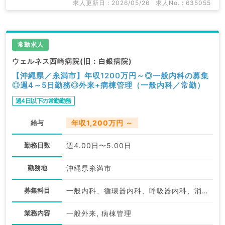
求人更新日 : 2026/05/26
求人No. : 635055
常勤求人
ウェルネス西崎病院(旧：白銀病院)
【沖縄県／糸満市】年収1200万円～◎一般内科の募集
◎週4～5日勤務◎外来+病棟管理（一般内科／常勤）
週4日以下の常勤勤務
給与
年収1,200万円 ～
勤務日数
週4.00日〜5.00日
勤務地
沖縄県糸満市
募集科目
一般内科、循環器内科、呼吸器内科、消化器内科、内分泌・代謝内科、腎臓内科、老年内科、血液内科、膠原病科
業務内容
一般外来, 病棟管理