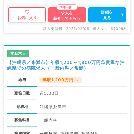
詳細を
求人を
見る
お気に入り
紹介してもらう
求人更新日 : 2025/02/06
求人No. : 640998
常勤求人
【沖縄県／糸満市】年収1,200～1,800万円◎貴重な沖
縄県での病院求人（一般内科／常勤）
給与
年収1,200万円 ～
勤務日数
週5.00日
勤務地
沖縄県糸満市
募集科目
一般内科
業務内容
一般外来, 病棟管理, 救急対応