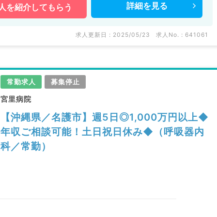
詳細を
見る
人を
紹介してもらう
求人更新日 : 2025/05/23
求人No. : 641061
常勤求人
募集停止
宮里病院
【沖縄県／名護市】週5日◎1,000万円以上◆
年収ご相談可能！土日祝日休み◆（呼吸器内
科／常勤）