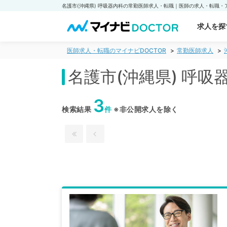
求人を探
医師求人・転職のマイナビDOCTOR
常勤医師求人
名護市(沖縄県) 呼
3
検索結果
件
※非公開求人を除く