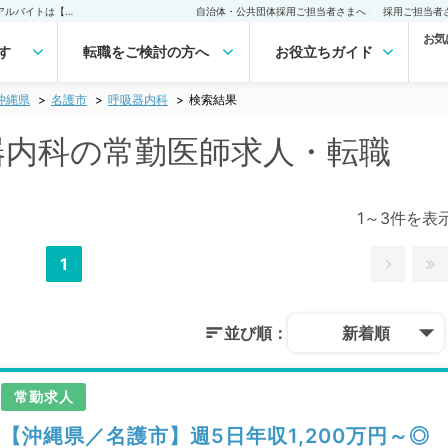
名護市(沖縄県) 呼吸器内科の常勤医師求人・転職｜医師の求人・転職・アルバイトは【マイナビDOCTOR】
自治体・公共団体採用ご担当者さまへ
採用ご担当者
お気
す
転職をご検討の方へ
お役立ちガイド
沖縄県
名護市
呼吸器内科
検索結果
吸器内科の常勤医師求人・転職
1～3件を表
1
並び順：
新着順
常勤求人
【沖縄県／名護市】週5日年収1,200万円～◎