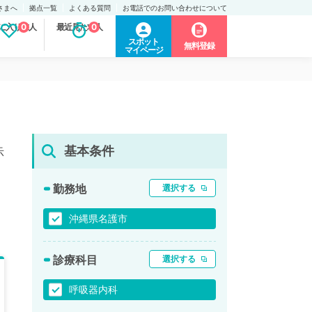
さまへ
拠点一覧
よくある質問
お電話でのお問い合わせについて
に入り求人
0
最近見た求人
0
スポット
無料登録
マイページ
基本条件
示
勤務地
選択する
沖縄県名護市
診療科目
選択する
呼吸器内科