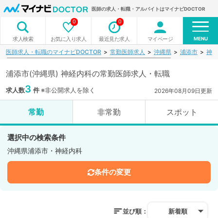
医師の求人・転職・アルバイトはマイナビDOCTOR
0
0
MENU
お気に入り求人
最近見た求人
マイページ
求人検索
医師求人・転職のマイナビDOCTOR
常勤医師求人
沖縄県
浦添市
神経
浦添市(沖縄県) 神経内科の常勤医師求人・転職
3
求人数
件
※非公開求人を除く
2026年08月09日更新
常勤
非常勤
スポット
選択中の検索条件
沖縄県浦添市・神経内科
条件の変更
並び順：
新着順