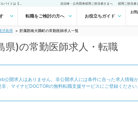
肝属郡南大隅町(鹿児島県)の常勤医師求人・転職｜医師の求人・転職・アルバイトは【マイナビDOCTOR】
自治体・公共団体採用ご担当者さまへ
採用ご担当者
お気
す
転職をご検討の方へ
お役立ちガイド
鹿児島県
肝属郡南大隅町の常勤医師求人一覧
島県)の常勤医師求人・転職
eb公開求人はありません。非公開求人には条件に合った求人情報
是非、マイナビDOCTORの無料転職支援サービスにご登録ください