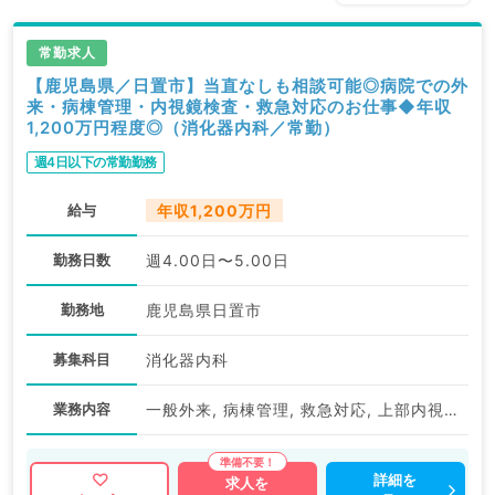
常勤求人
【鹿児島県／日置市】当直なしも相談可能◎病院での外
来・病棟管理・内視鏡検査・救急対応のお仕事◆年収
1,200万円程度◎（消化器内科／常勤）
週4日以下の常勤勤務
給与
年収1,200万円
勤務日数
週4.00日〜5.00日
勤務地
鹿児島県日置市
募集科目
消化器内科
業務内容
一般外来, 病棟管理, 救急対応, 上部内視鏡検査（ＧＦ）, 下部内視鏡検査（ＣＦ）
詳細を
求人を