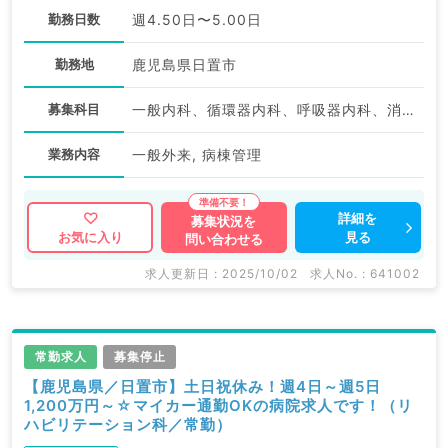
勤務日数
週4.50日〜5.00日
勤務地
鹿児島県日置市
募集科目
一般内科、循環器内科、呼吸器内科、消化器内科、内分泌・代謝内科
業務内容
一般外来, 病棟管理
詳細を
募集状況を
見る
お気に入り
問い合わせる
求人更新日 : 2025/10/02
求人No. : 641002
常勤求人
募集停止
【鹿児島県／日置市】土日祝休み！週4日～週5日
1,200万円～☆マイカー通勤OKの病院求人です！（リ
ハビリテーション科／常勤）