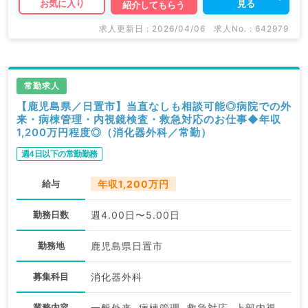
見る
お気に入り
紹介してもらう
求人更新日 : 2026/04/06
求人No. : 642979
常勤求人
【鹿児島県／日置市】当直なしも相談可能◎病院での外
来・病棟管理・内視鏡検査・救急対応のお仕事◆年収
1,200万円程度◎（消化器外科／常勤）
週4日以下の常勤勤務
給与
年収1,200万円
勤務日数
週4.00日〜5.00日
勤務地
鹿児島県日置市
募集科目
消化器外科
業務内容
一般外来, 病棟管理, 救急対応, 上部内視鏡検査（ＧＦ）, 下部内視鏡検査（ＣＦ）