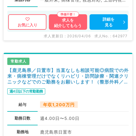
詳細を
求人を
見る
お気に入り
紹介してもらう
求人更新日 : 2026/04/06
求人No. : 642977
常勤求人
【鹿児島県／日置市】当直なしも相談可能◎病院での外
来・病棟管理だけでなくリハビリ・訪問診療・関連クリ
ニックなどでのご勤務をお願いします！（整形外科／常
勤）
週4日以下の常勤勤務
給与
年収1,200万円
勤務日数
週4.00日〜5.00日
勤務地
鹿児島県日置市