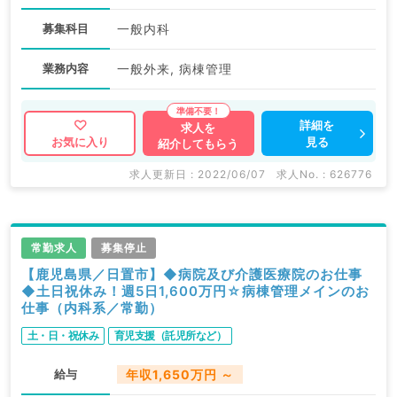
募集科目
一般内科
業務内容
一般外来, 病棟管理
詳細を
求人を
見る
お気に入り
紹介してもらう
求人更新日 : 2022/06/07
求人No. : 626776
常勤求人
募集停止
【鹿児島県／日置市】◆病院及び介護医療院のお仕事
◆土日祝休み！週5日1,600万円☆病棟管理メインのお
仕事（内科系／常勤）
土・日・祝休み
育児支援（託児所など）
給与
年収1,650万円 ～