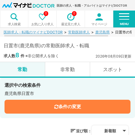
医師の求人・転職・アルバイトはマイナビDOCTOR
0
0
MENU
お気に入り求人
最近見た求人
マイページ
求人検索
医師求人・転職のマイナビDOCTOR
常勤医師求人
鹿児島県
日置市の常
日置市(鹿児島県)の常勤医師求人・転職
8
求人数
件
※非公開求人を除く
2026年08月09日更新
常勤
非常勤
スポット
選択中の検索条件
鹿児島県日置市
条件の変更
並び順：
新着順