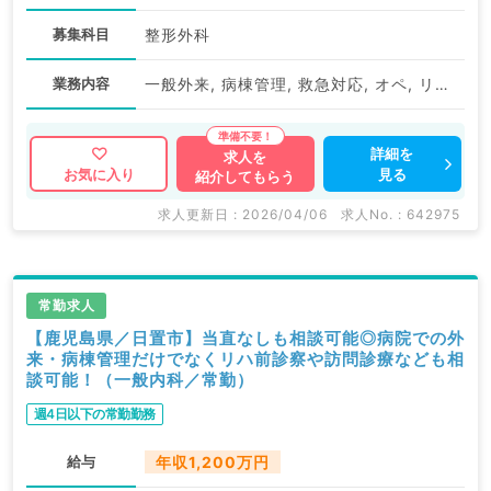
募集科目
整形外科
業務内容
一般外来, 病棟管理, 救急対応, オペ, リハビリ
詳細を
求人を
見る
お気に入り
紹介してもらう
求人更新日 : 2026/04/06
求人No. : 642975
常勤求人
【鹿児島県／日置市】当直なしも相談可能◎病院での外
来・病棟管理だけでなくリハ前診察や訪問診療なども相
談可能！（一般内科／常勤）
週4日以下の常勤勤務
給与
年収1,200万円