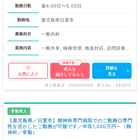
勤務日数
週4.00日〜5.00日
勤務地
鹿児島県日置市
募集科目
一般内科
業務内容
一般外来, 病棟管理, 救急対応, 訪問診療（居宅）, 訪問診療（施設）, その他
詳細を
求人を
見る
お気に入り
紹介してもらう
求人更新日 : 2026/04/06
求人No. : 642970
常勤求人
【鹿児島県／日置市】精神科専門病院でのご勤務◎専門
性を活かしたご勤務が可能です／年収1,200万円～（精
神科／常勤）