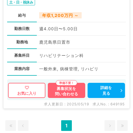
土・日・祝休み
給与
年収1,200万円 ～
勤務日数
週4.00日〜5.00日
勤務地
鹿児島県日置市
募集科目
リハビリテーション科
業務内容
一般外来, 病棟管理, リハビリ
詳細を
募集状況を
見る
お気に入り
問い合わせる
求人更新日 : 2025/05/19
求人No. : 649195
1