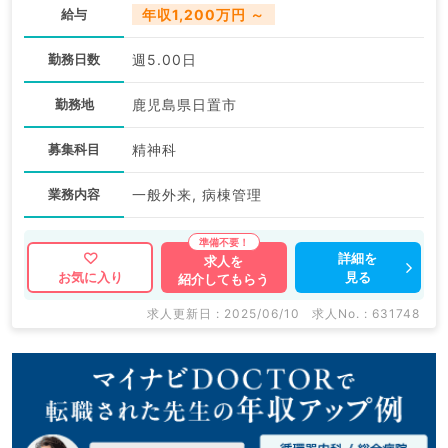
給与
年収1,200万円 ～
勤務日数
週5.00日
勤務地
鹿児島県日置市
募集科目
精神科
業務内容
一般外来, 病棟管理
詳細を
求人を
見る
お気に入り
紹介してもらう
求人更新日 : 2025/06/10
求人No. : 631748