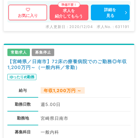
詳細を
求人を
見る
お気に入り
紹介してもらう
求人更新日 : 2020/12/04
求人No. : 631191
常勤求人
募集停止
【宮崎県／日南市】72床の療養病院でのご勤務◎年収
1,200万円～（一般内科／常勤）
ゆったりめ勤務
給与
年収1,200万円 ～
勤務日数
週5.00日
勤務地
宮崎県日南市
募集科目
一般内科