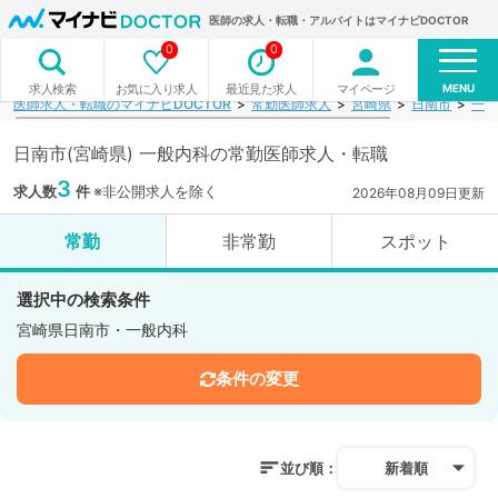
医師の求人・転職・アルバイトはマイナビDOCTOR
0
0
MENU
お気に入り求人
最近見た求人
マイページ
求人検索
医師求人・転職のマイナビDOCTOR
常勤医師求人
宮崎県
日南市
一般
日南市(宮崎県) 一般内科の常勤医師求人・転職
3
求人数
件
※非公開求人を除く
2026年08月09日更新
常勤
非常勤
スポット
選択中の検索条件
宮崎県日南市・一般内科
条件の変更
並び順：
新着順