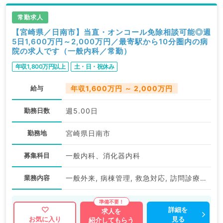
常勤求人
【宮崎県／日南市】当直・オンコール免除相談可能◎週
5日1,600万円～2,000万円／最寄駅から10分圏内の病
院の求人です（一般内科／常勤）
年収1,800万円以上
土・日・祝休み
給与
年収1,600万円 ～ 2,000万円
勤務日数
週5.00日
勤務地
宮崎県日南市
募集科目
一般内科、消化器内科
業務内容
一般外来, 病棟管理, 救急対応, 訪問診療（居宅）, 訪問診療（施設）, 上部内視鏡検査（ＧＦ）, 下部内視鏡検査（ＣＦ）
詳細を
求人を
見る
お気に入り
紹介してもらう