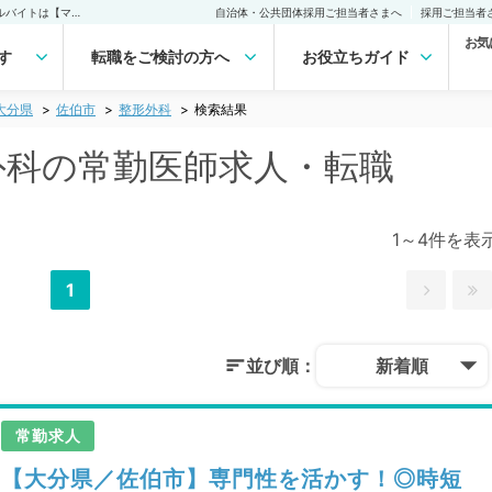
佐伯市(大分県) 整形外科の常勤医師求人・転職｜医師の求人・転職・アルバイトは【マイナビDOCTOR】
自治体・公共団体採用ご担当者さまへ
採用ご担当者
お気
す
転職をご検討の方へ
お役立ちガイド
大分県
佐伯市
整形外科
検索結果
形外科の常勤医師求人・転職
1～4件を表
1
並び順：
新着順
常勤求人
【大分県／佐伯市】専門性を活かす！◎時短