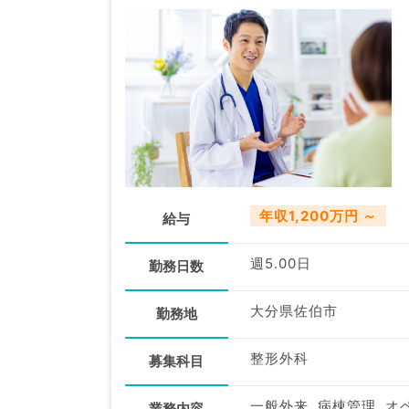
年収1,200万円 ～
給与
週5.00日
勤務日数
大分県佐伯市
勤務地
整形外科
募集科目
一般外来, 病棟管理, オ
業務内容