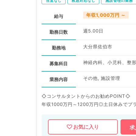
当直なし
救急対応なし
施設管理の業務
年収1,000万円 ～
給与
週5.00日
勤務日数
大分県佐伯市
勤務地
募集科目
その他, 施設管理
業務内容
◇コンサルタントからのお勧めPOINT◇
年収1000万円～1200万円◎土日休みで
人気の老健でのお仕事／セカンドキャリア
お気に入り
求
マイナビDOCTORでは病院やクリニック