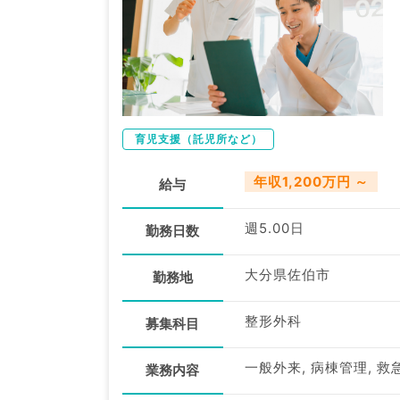
育児支援（託児所など）
年収1,200万円 ～
給与
週5.00日
勤務日数
大分県佐伯市
勤務地
整形外科
募集科目
一般外来, 病棟管理, 救
業務内容