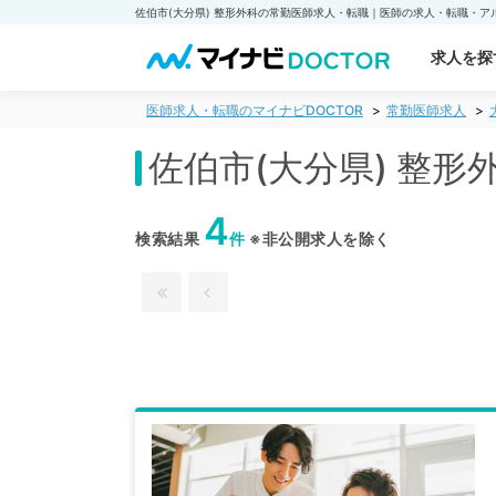
求人を探
医師求人・転職のマイナビDOCTOR
常勤医師求人
佐伯市(大分県) 整
4
検索結果
件
※非公開求人を除く