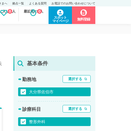
さまへ
拠点一覧
よくある質問
お電話でのお問い合わせについて
に入り求人
0
最近見た求人
0
スポット
無料登録
マイページ
基本条件
示
勤務地
選択する
大分県佐伯市
診療科目
選択する
整形外科