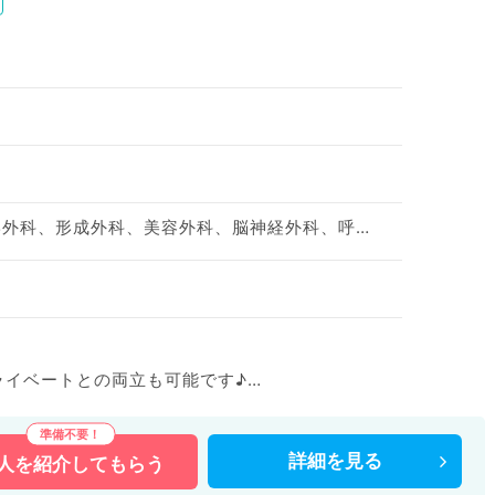
神経内科、小児科、整形外科、形成外科、美容外科、脳神経外科、呼吸器外科、心臓血管外科、小児外科、泌尿器科、産婦人科、産科、婦人科、麻酔科、一般内科、循環器内科、呼吸器内科、消化器内科、内分泌・代謝内科、腎臓内科、老年内科、血液内科、外科系全般、一般外科、消化器外科、乳腺外科、膠原病科、スポーツ整形外科、大腸・肛門外科
プライベートとの両立も可能です♪
をお考えの先生にもおすすめです。
詳細を
見る
人を
紹介してもらう
などの医療機関求人はもちろんのこと、