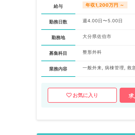
年収1,200万円 ～
給与
週4.00日〜5.00日
勤務日数
大分県佐伯市
勤務地
整形外科
募集科目
一般外来, 病棟管理, 救
業務内容
お気に入り
求