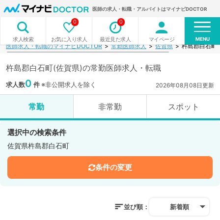
医師の求人・転職・アルバイトはマイナビDOCTOR
0
0
MENU
お気に入り求人
最近見た求人
マイページ
求人検索
医師求人・転職のマイナビDOCTOR
常勤医師求人
佐賀県
杵島郡白石町
杵島郡白石町(佐賀県)の常勤医師求人・転職
0
求人数
件
※非公開求人を除く
2026年08月08日更新
常勤
非常勤
スポット
選択中の検索条件
佐賀県杵島郡白石町
条件の変更
並び順：
新着順