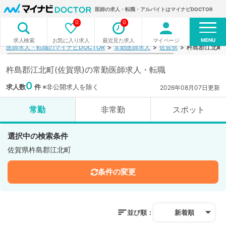
医師の求人・転職・アルバイトはマイナビDOCTOR
0
0
MENU
お気に入り求人
最近見た求人
マイページ
求人検索
医師求人・転職のマイナビDOCTOR
常勤医師求人
佐賀県
杵島郡江北町
杵島郡江北町(佐賀県)の常勤医師求人・転職
0
求人数
件
※非公開求人を除く
2026年08月07日更新
常勤
非常勤
スポット
選択中の検索条件
佐賀県杵島郡江北町
条件の変更
並び順：
新着順