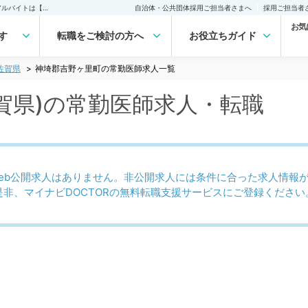
神埼郡吉野ヶ里町(佐賀県)の常勤医師求人・転職｜医師の求人・転職・アルバイトは【マイナビDOCTOR】
自治体・公共団体採用ご担当者さまへ
採用ご担当者
お気
す
転職をご検討の方へ
お役立ちガイド
佐賀県
神埼郡吉野ヶ里町の常勤医師求人一覧
賀県)の常勤医師求人・転職
eb公開求人はありません。非公開求人には条件に合った求人情報
是非、マイナビDOCTORの無料転職支援サービスにご登録ください