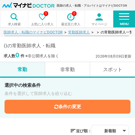
医師の求人・転職・アルバイトはマイナビDOCTOR
0
0
MENU
お気に入り求人
最近見た求人
マイページ
求人検索
医師求人・転職のマイナビDOCTOR
常勤医師求人
の常勤医師求人一覧
()の常勤医師求人・転職
0
求人数
件
※非公開求人を除く
2026年08月09日更新
常勤
非常勤
スポット
選択中の検索条件
条件を選択して医師求人を絞り込む
条件の変更
並び順：
新着順