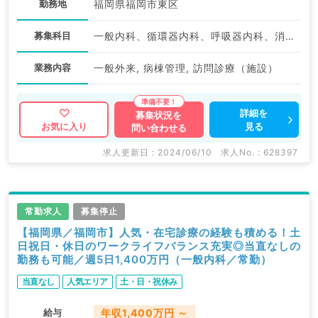
勤務地
福岡県福岡市東区
募集科目
一般内科、循環器内科、呼吸器内科、消化器内科、内分泌・代謝内科
業務内容
一般外来, 病棟管理, 訪問診療（施設）
詳細を
募集状況を
見る
お気に入り
問い合わせる
求人更新日 : 2024/06/10
求人No. : 628397
常勤求人
募集停止
【福岡県／福岡市】人気・在宅診療の経験も積める！土
日祝日・休日のワークライフバランス充実◎当直なしの
勤務も可能／週5日1,400万円（一般内科／常勤）
当直なし
人気エリア
土・日・祝休み
給与
年収1,400万円 ～