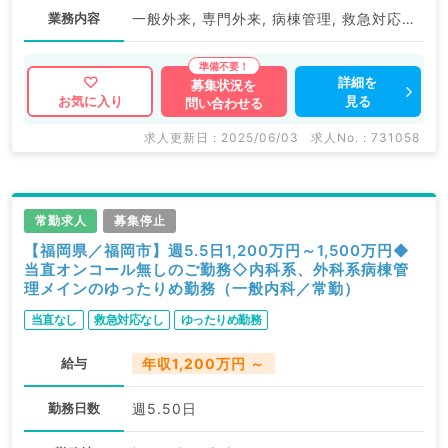
業務内容
一般外来, 専門外来, 病棟管理, 救急対応, 心カテ, インターベンション治療, アブレーション
詳細を
募集状況を
見る
お気に入り
問い合わせる
求人更新日 : 2025/06/03
求人No. : 731058
常勤求人
募集停止
【福岡県／福岡市】週5.5日1,200万円～1,500万円◆
当直オンコール無しのご勤務◇内科系、外科系病棟管
理メインのゆったりめ勤務（一般内科／常勤）
当直なし
救急対応なし
ゆったりめ勤務
給与
年収1,200万円 ～
勤務日数
週5.50日