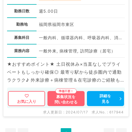
勤務日数
週5.00日
勤務地
福岡県福岡市東区
募集科目
一般内科、循環器内科、呼吸器内科、消化器内科、内分泌・代謝内科
業務内容
一般外来, 病棟管理, 訪問診療（居宅）
★おすすめポイント★ 土日祝休み×当直なしでプライ
ベートもしっかり確保◎ 最寄り駅から徒歩圏内で通勤
ラクラク♪ 外来診療＋病棟管理＆在宅診療のご経験も積
めるお仕事です！
詳細を
募集状況を
見る
お気に入り
問い合わせる
求人更新日 : 2024/07/17
求人No. : 617944