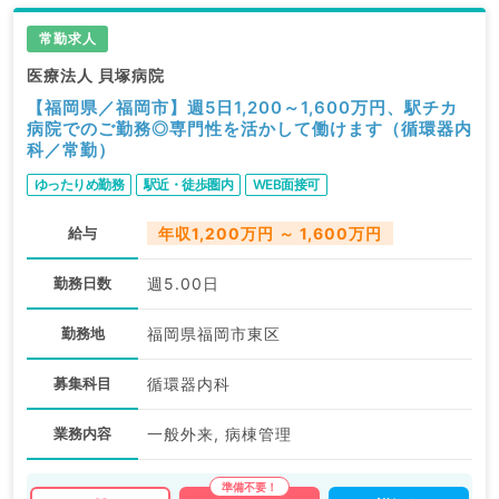
常勤求人
医療法人 貝塚病院
【福岡県／福岡市】週5日1,200～1,600万円、駅チカ
病院でのご勤務◎専門性を活かして働けます（循環器内
科／常勤）
ゆったりめ勤務
駅近・徒歩圏内
WEB面接可
給与
年収1,200万円 ～ 1,600万円
勤務日数
週5.00日
勤務地
福岡県福岡市東区
募集科目
循環器内科
業務内容
一般外来, 病棟管理