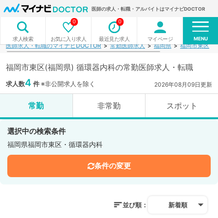
医師の求人・転職・アルバイトはマイナビDOCTOR
0
0
MENU
お気に入り求人
最近見た求人
マイページ
求人検索
医師求人・転職のマイナビDOCTOR
常勤医師求人
福岡県
福岡市東区
福岡市東区(福岡県) 循環器内科の常勤医師求人・転職
4
求人数
件
※非公開求人を除く
2026年08月09日更新
常勤
非常勤
スポット
選択中の検索条件
福岡県福岡市東区・循環器内科
条件の変更
並び順：
新着順