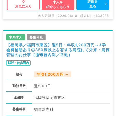
詳細を
求人を
見る
お気に入り
紹介してもらう
求人更新日 : 2026/06/18
求人No. : 633978
常勤求人
募集停止
【福岡県／福岡市東区】週5日・年収1,200万円～♪学
会費補助あり◎350床以上を有する病院にて外来・病棟
管理のお仕事（循環器内科／常勤）
駅近・徒歩圏内
給与
年収1,200万円 ～
勤務日数
週5.00日
勤務地
福岡県福岡市東区
募集科目
循環器内科