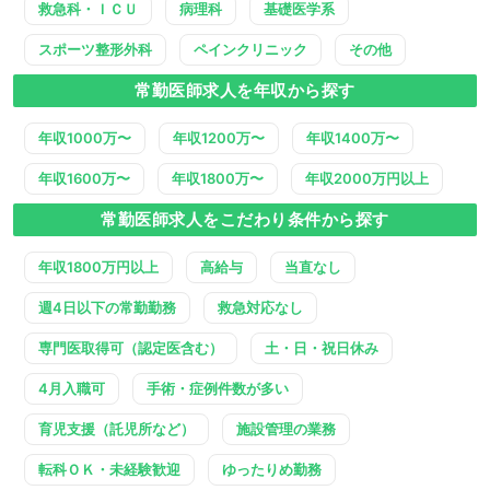
救急科・ＩＣＵ
病理科
基礎医学系
スポーツ整形外科
ペインクリニック
その他
常勤医師求人を年収から探す
年収1000万〜
年収1200万〜
年収1400万〜
年収1600万〜
年収1800万〜
年収2000万円以上
常勤医師求人をこだわり条件から探す
年収1800万円以上
高給与
当直なし
週4日以下の常勤勤務
救急対応なし
専門医取得可（認定医含む）
土・日・祝日休み
4月入職可
手術・症例件数が多い
育児支援（託児所など）
施設管理の業務
転科ＯＫ・未経験歓迎
ゆったりめ勤務