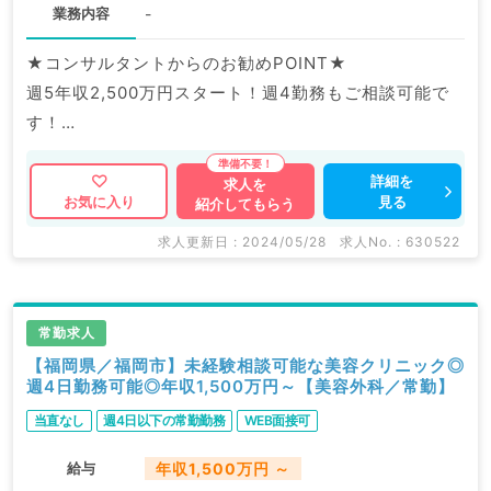
業務内容
-
★コンサルタントからのお勧めPOINT★
週5年収2,500万円スタート！週4勤務もご相談可能で
す！
駅チカで通勤にも便利◎
美容未経験の方もOKです！
詳細を
求人を
見る
お気に入り
紹介してもらう
マイナビDOCTORでは病院やクリニックなどの医療機
求人更新日 : 2024/05/28
求人No. : 630522
関求人はもちろんのこと、
掲載情報以外にも産業医等の企業系求人も多数扱ってい
ます。
常勤求人
求人内容の詳細等はお気軽にお問合せ下さい。
【福岡県／福岡市】未経験相談可能な美容クリニック◎
週4日勤務可能◎年収1,500万円～【美容外科／常勤】
当直なし
週4日以下の常勤勤務
WEB面接可
給与
年収1,500万円 ～