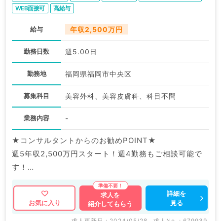
WEB面接可
高給与
給与
年収2,500万円
勤務日数
週5.00日
勤務地
福岡県福岡市中央区
募集科目
美容外科、美容皮膚科、科目不問
業務内容
-
★コンサルタントからのお勧めPOINT★
週5年収2,500万円スタート！週4勤務もご相談可能で
す！
駅チカで通勤にも便利◎
美容未経験の方もOKです！
詳細を
求人を
見る
お気に入り
紹介してもらう
マイナビDOCTORでは病院やクリニックなどの医療機
求人更新日 : 2024/05/28
求人No. : 679939