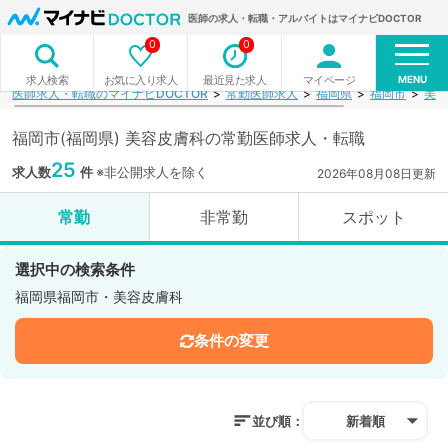
医師の求人・転職・アルバイトはマイナビDOCTOR
0
0
MENU
お気に入り求人
最近見た求人
マイページ
求人検索
医師求人・転職のマイナビDOCTOR
常勤医師求人
福岡県
福岡市
美容
福岡市(福岡県) 美容皮膚科の常勤医師求人・転職
25
求人数
件
※非公開求人を除く
2026年08月08日更新
常勤
非常勤
スポット
選択中の検索条件
福岡県福岡市・美容皮膚科
条件の変更
並び順：
新着順