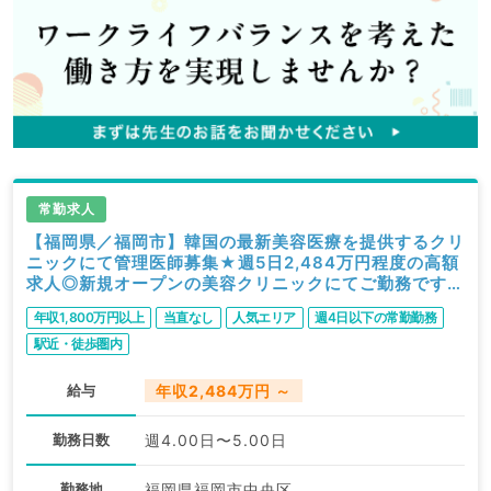
常勤求人
【福岡県／福岡市】韓国の最新美容医療を提供するクリ
ニックにて管理医師募集★週5日2,484万円程度の高額
求人◎新規オープンの美容クリニックにてご勤務です
（美容皮膚科／常勤）
年収1,800万円以上
当直なし
人気エリア
週4日以下の常勤勤務
駅近・徒歩圏内
給与
年収2,484万円 ～
勤務日数
週4.00日〜5.00日
勤務地
福岡県福岡市中央区