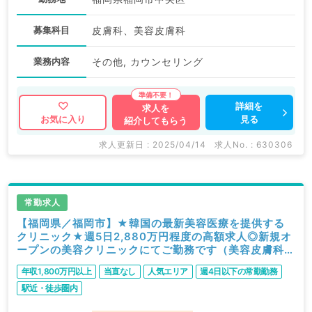
募集科目
皮膚科、美容皮膚科
業務内容
その他, カウンセリング
詳細を
求人を
見る
お気に入り
紹介してもらう
求人更新日 : 2025/04/14
求人No. : 630306
常勤求人
【福岡県／福岡市】★韓国の最新美容医療を提供する
クリニック★週5日2,880万円程度の高額求人◎新規オ
ープンの美容クリニックにてご勤務です（美容皮膚科／
常勤）
年収1,800万円以上
当直なし
人気エリア
週4日以下の常勤勤務
駅近・徒歩圏内