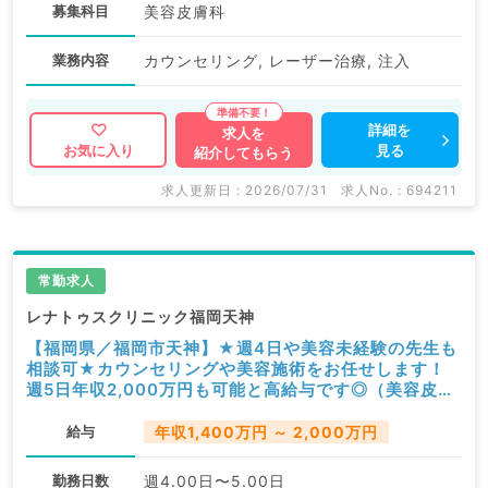
募集科目
美容皮膚科
業務内容
カウンセリング, レーザー治療, 注入
詳細を
求人を
見る
お気に入り
紹介してもらう
求人更新日 : 2026/07/31
求人No. : 694211
常勤求人
レナトゥスクリニック福岡天神
【福岡県／福岡市天神】★週4日や美容未経験の先生も
相談可★カウンセリングや美容施術をお任せします！
週5日年収2,000万円も可能と高給与です◎（美容皮膚
科／常勤）
給与
年収1,400万円 ～ 2,000万円
勤務日数
週4.00日〜5.00日