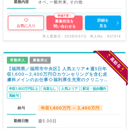
業務内容
オペ, 一般外来, その他
詳細を
募集状況を
見る
お気に入り
問い合わせる
求人更新日 : 2026/03/12
求人No. : 631514
常勤求人
募集停止
【福岡県／福岡市中央区】人気エリア★週5日年
収1,600～2,400万円◎カウンセリングを含む皮
膚科メインのお仕事◇福利厚生充実のクリニック
です（美容皮膚科／常勤）
年収1,800万円以上
当直なし
人気エリア
駅近・徒歩圏内
高給与
給与
年収1,600万円 ～ 2,400万円
勤務日数
週5.00日