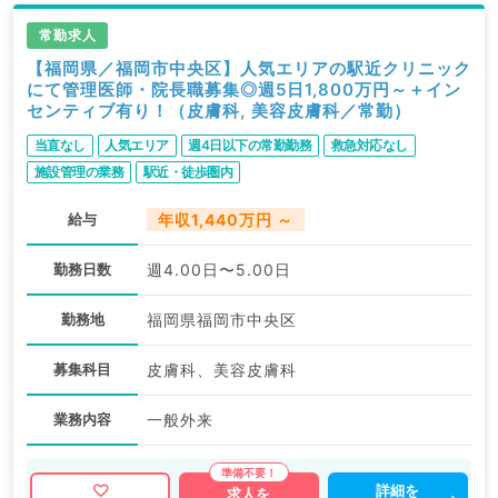
ます。
求人内容の詳細等はお気軽にお問合せ下さい。
常勤求人
【福岡県／福岡市中央区】人気エリアの駅近クリニック
にて管理医師・院長職募集◎週5日1,800万円～＋イン
センティブ有り！（皮膚科, 美容皮膚科／常勤）
当直なし
人気エリア
週4日以下の常勤勤務
救急対応なし
施設管理の業務
駅近・徒歩圏内
給与
年収1,440万円 ～
勤務日数
週4.00日〜5.00日
勤務地
福岡県福岡市中央区
募集科目
皮膚科、美容皮膚科
業務内容
一般外来
詳細を
求人を