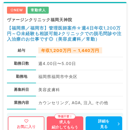
NEW
常勤求人
ヴァージンクリニック福岡天神院
【福岡県／福岡市】管理医師案件☆週4日年収1,200万
円～◎未経験も相談可能♪クリニックでの脱毛問診や注
入治療のお仕事です◎（美容皮膚科／常勤）
給与
年収1,200万円 ～ 1,440万円
勤務日数
週4.00日〜5.00日
勤務地
福岡県福岡市中央区
募集科目
美容皮膚科
業務内容
カウンセリング, AGA, 注入, その他
詳細を
求人を
見る
お気に入り
紹介してもらう