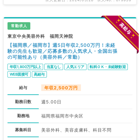
関求人はもちろんのこと、
掲載情報以外にも産業医等の企業系求人も多数扱ってい
ます。
常勤求人
求人内容の詳細等はお気軽にお問合せ下さい。
東京中央美容外科 福岡天神院
【福岡県／福岡市】週5日年収2,500万円！未経
験の先生も歓迎／応募多数の人気求人・全国出張
の可能性あり（美容外科／常勤）
年収1,800万円以上
当直なし
人気エリア
転科ＯＫ・未経験歓迎
WEB面接可
高給与
給与
年収2,500万円
勤務日数
週5.00日
勤務地
福岡県福岡市中央区
募集科目
美容外科、美容皮膚科、科目不問