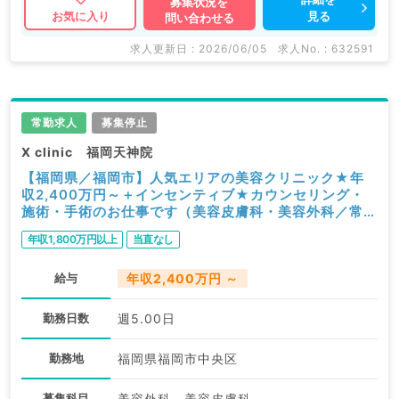
募集状況を
見る
お気に入り
問い合わせる
求人更新日 : 2026/06/05
求人No. : 632591
常勤求人
募集停止
X clinic 福岡天神院
【福岡県／福岡市】人気エリアの美容クリニック★年
収2,400万円～＋インセンティブ★カウンセリング・
施術・手術のお仕事です（美容皮膚科・美容外科／常
勤）
年収1,800万円以上
当直なし
給与
年収2,400万円 ～
勤務日数
週5.00日
勤務地
福岡県福岡市中央区
募集科目
美容外科、美容皮膚科