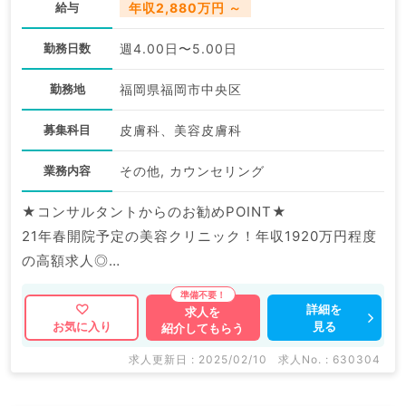
給与
年収2,880万円 ～
勤務日数
週4.00日〜5.00日
勤務地
福岡県福岡市中央区
募集科目
皮膚科、美容皮膚科
業務内容
その他, カウンセリング
★コンサルタントからのお勧めPOINT★
21年春開院予定の美容クリニック！年収1920万円程度
の高額求人◎
駅から徒歩圏内で通勤もラクラク◎
詳細を
求人を
見る
お気に入り
紹介してもらう
マイナビDOCTORでは病院やクリニックなどの医療機
関求人はもちろんのこと、
求人更新日 : 2025/02/10
求人No. : 630304
掲載情報以外にも産業医等の企業系求人も多数扱ってい