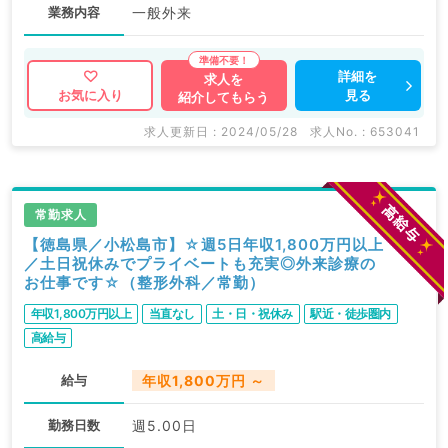
業務内容
一般外来
詳細を
求人を
見る
お気に入り
紹介してもらう
求人更新日 : 2024/05/28
求人No. : 653041
常勤求人
【徳島県／小松島市】☆週5日年収1,800万円以上
／土日祝休みでプライベートも充実◎外来診療の
お仕事です☆（整形外科／常勤）
年収1,800万円以上
当直なし
土・日・祝休み
駅近・徒歩圏内
高給与
給与
年収1,800万円 ～
勤務日数
週5.00日