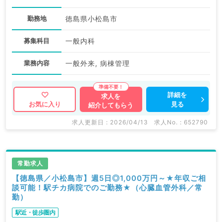
勤務地
徳島県小松島市
募集科目
一般内科
業務内容
一般外来, 病棟管理
詳細を
求人を
見る
お気に入り
紹介してもらう
求人更新日 : 2026/04/13
求人No. : 652790
常勤求人
【徳島県／小松島市】週5日◎1,000万円～★年収ご相
談可能！駅チカ病院でのご勤務★（心臓血管外科／常
勤）
駅近・徒歩圏内