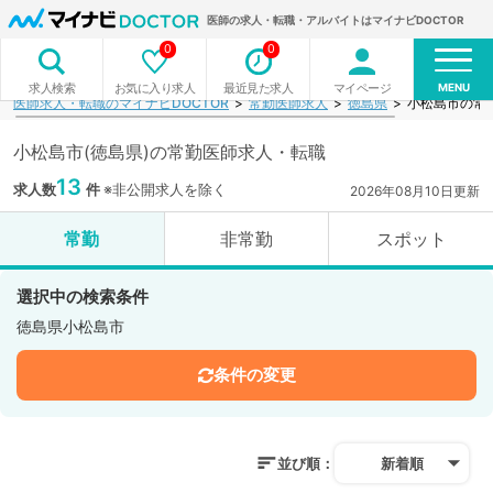
医師の求人・転職・アルバイトはマイナビDOCTOR
0
0
MENU
お気に入り求人
最近見た求人
マイページ
求人検索
医師求人・転職のマイナビDOCTOR
常勤医師求人
徳島県
小松島市の常
小松島市(徳島県)の常勤医師求人・転職
13
求人数
件
※非公開求人を除く
2026年08月10日更新
常勤
非常勤
スポット
選択中の検索条件
徳島県小松島市
条件の変更
並び順：
新着順