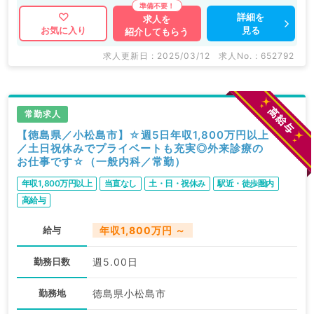
詳細を
求人を
見る
お気に入り
紹介してもらう
求人更新日 : 2025/03/12
求人No. : 652792
常勤求人
【徳島県／小松島市】☆週5日年収1,800万円以上
／土日祝休みでプライベートも充実◎外来診療の
お仕事です☆（一般内科／常勤）
年収1,800万円以上
当直なし
土・日・祝休み
駅近・徒歩圏内
高給与
給与
年収1,800万円 ～
勤務日数
週5.00日
勤務地
徳島県小松島市