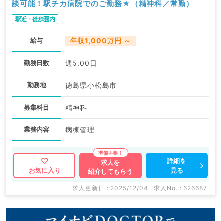
談可能！駅チカ病院でのご勤務★（精神科／常勤）
駅近・徒歩圏内
給与
年収1,000万円 ～
勤務日数
週5.00日
勤務地
徳島県小松島市
募集科目
精神科
業務内容
病棟管理
詳細を
求人を
見る
お気に入り
紹介してもらう
求人更新日 : 2025/12/04
求人No. : 626687