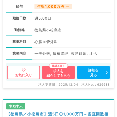
給与
年収1,000万円 ～
勤務日数
週5.00日
勤務地
徳島県小松島市
募集科目
心臓血管外科
業務内容
一般外来, 病棟管理, 救急対応, オペ
詳細を
求人を
見る
お気に入り
紹介してもらう
求人更新日 : 2025/12/04
求人No. : 626688
常勤求人
【徳島県／小松島市】週5日◎1,000万円～当直回数相