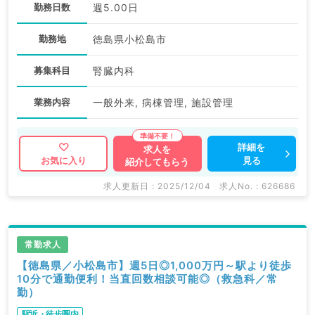
勤務日数
週5.00日
勤務地
徳島県小松島市
募集科目
腎臓内科
業務内容
一般外来, 病棟管理, 施設管理
詳細を
求人を
見る
お気に入り
紹介してもらう
求人更新日 : 2025/12/04
求人No. : 626686
常勤求人
【徳島県／小松島市】週5日◎1,000万円～駅より徒歩
10分で通勤便利！当直回数相談可能◎（救急科／常
勤）
駅近・徒歩圏内