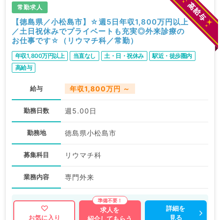
常勤求人
【徳島県／小松島市】☆週5日年収1,800万円以上
／土日祝休みでプライベートも充実◎外来診療の
お仕事です☆（リウマチ科／常勤）
年収1,800万円以上
当直なし
土・日・祝休み
駅近・徒歩圏内
高給与
給与
年収1,800万円 ～
勤務日数
週5.00日
勤務地
徳島県小松島市
募集科目
リウマチ科
業務内容
専門外来
詳細を
求人を
見る
お気に入り
紹介してもらう