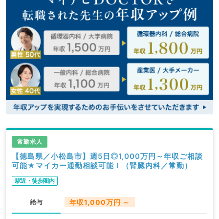
常勤求人
【徳島県／小松島市】週5日◎1,000万円～年収ご相談
可能★マイカー通勤相談可能！（腎臓内科／常勤）
駅近・徒歩圏内
給与
年収1,000万円 ～