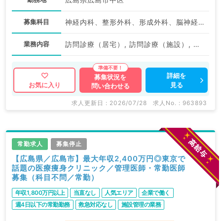
募集科目
神経内科、整形外科、形成外科、脳神経外科、呼吸器外科、心臓血管外科、泌尿器科、一般内科、循環器内科、呼吸器内科、消化器内科、内分泌・代謝内科、腎臓内科、老年内科、血液内科、外科系全般、一般外科、消化器外科、乳腺外科、膠原病科、大腸・肛門外科
業務内容
訪問診療（居宅）, 訪問診療（施設）, その他, その他
詳細を
募集状況を
見る
お気に入り
問い合わせる
求人更新日 : 2026/07/28
求人No. : 963893
常勤求人
募集停止
【広島県／広島市】最大年収2,400万円◎東京で
話題の医療痩身クリニック／管理医師・常勤医師
募集（科目不問／常勤）
年収1,800万円以上
当直なし
人気エリア
企業で働く
週4日以下の常勤勤務
救急対応なし
施設管理の業務
転科ＯＫ・未経験歓迎
ゆったりめ勤務
駅近・徒歩圏内