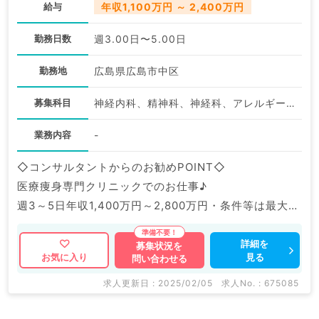
給与
年収1,100万円 ～ 2,400万円
WEB面接可
高給与
勤務日数
週3.00日〜5.00日
勤務地
広島県広島市中区
募集科目
神経内科、精神科、神経科、アレルギー科、リウマチ科、小児科、整形外科、形成外科、美容外科、脳神経外科、呼吸器外科、心臓血管外科、小児外科、皮膚科、泌尿器科、産婦人科、産科、婦人科、眼科、耳鼻咽喉科、気管食道科、放射線科、リハビリテーション科、麻酔科、ペインクリニック、人工透析科、緩和ケア科、一般内科、循環器内科、呼吸器内科、消化器内科、内分泌・代謝内科、腎臓内科、老年内科、血液内科、外科系全般、一般外科、消化器外科、乳腺外科、総合診療科、美容皮膚科、健診・人間ドック、救急科・ＩＣＵ、病理科、基礎医学系、膠原病科、スポーツ整形外科、大腸・肛門外科、その他、産業医、科目不問
業務内容
-
◇コンサルタントからのお勧めPOINT◇
医療痩身専門クリニックでのお仕事♪
週3～5日年収1,400万円～2,800万円・条件等は最大限
考慮◎しっかり稼ぎたい先生にもおススメです。
詳細を
募集状況を
見る
お気に入り
問い合わせる
マイナビDOCTORでは病院やクリニックなどの医療機
関求人はもちろんのこと、
求人更新日 : 2025/02/05
求人No. : 675085
掲載情報以外にも産業医等の企業系求人も多数扱ってい