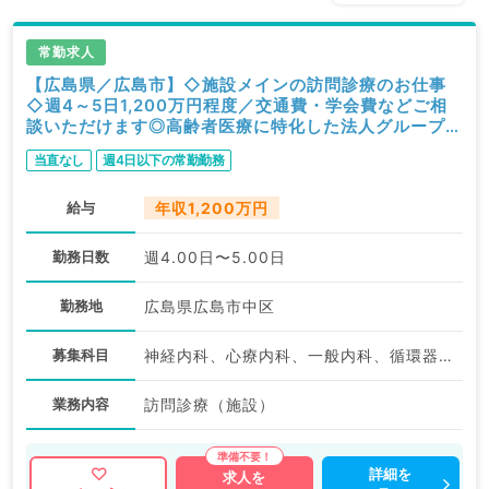
常勤求人
【広島県／広島市】◇施設メインの訪問診療のお仕事
◇週4～5日1,200万円程度／交通費・学会費などご相
談いただけます◎高齢者医療に特化した法人グループの
クリニックです（内科系／常勤）
当直なし
週4日以下の常勤勤務
給与
年収1,200万円
勤務日数
週4.00日〜5.00日
勤務地
広島県広島市中区
募集科目
神経内科、心療内科、一般内科、循環器内科、呼吸器内科、消化器内科、内分泌・代謝内科、腎臓内科、老年内科、血液内科、膠原病科
業務内容
訪問診療（施設）
詳細を
求人を