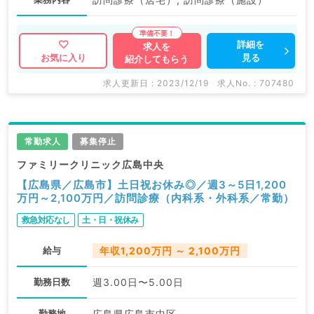
詳細を
求人を
見る
お気に入り
紹介してもらう
求人更新日 : 2023/12/19
求人No. : 707480
常勤求人
募集停止
ファミリークリニック広島中央
【広島県／広島市】土日祝お休み◎／週3～5日1,200
万円～2,100万円／訪問診療（内科系・外科系／常勤）
救急対応なし
土・日・祝休み
給与
年収1,200万円 ～ 2,100万円
勤務日数
週3.00日〜5.00日
勤務地
広島県広島市中区