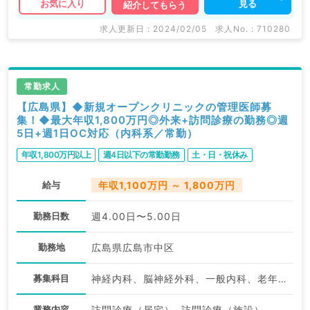
見る
お気に入り
紹介してもらう
求人更新日 : 2024/02/05
求人No. : 710280
常勤求人
【広島県】◆新規オープンクリニックの管理医師募
集！◆最大年収1,800万円◎外来+訪問診療の勤務◎週
5日+週1日OC対応（内科系／常勤）
年収1,800万円以上
週4日以下の常勤勤務
土・日・祝休み
給与
年収1,100万円 ～ 1,800万円
勤務日数
週4.00日〜5.00日
勤務地
広島県広島市中区
募集科目
神経内科、脳神経外科、一般内科、老年内科、外科系全般、一般外科
業務内容
訪問診療（居宅）, 訪問診療（施設）