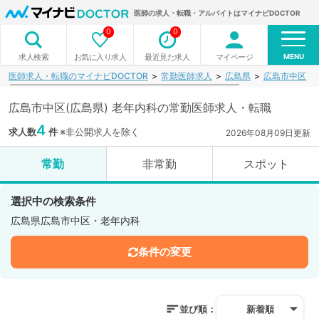
医師の求人・転職・アルバイトはマイナビDOCTOR
0
0
MENU
お気に入り求人
最近見た求人
マイページ
求人検索
医師求人・転職のマイナビDOCTOR
常勤医師求人
広島県
広島市中区
広島市中区(広島県) 老年内科の常勤医師求人・転職
4
求人数
件
※非公開求人を除く
2026年08月09日更新
常勤
非常勤
スポット
選択中の検索条件
広島県広島市中区・老年内科
条件の変更
並び順：
新着順