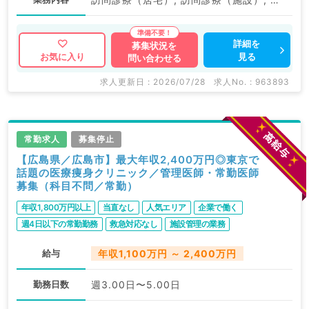
詳細を
募集状況を
見る
お気に入り
問い合わせる
求人更新日 : 2026/07/28
求人No. : 963893
常勤求人
募集停止
【広島県／広島市】最大年収2,400万円◎東京で
話題の医療痩身クリニック／管理医師・常勤医師
募集（科目不問／常勤）
年収1,800万円以上
当直なし
人気エリア
企業で働く
週4日以下の常勤勤務
救急対応なし
施設管理の業務
転科ＯＫ・未経験歓迎
ゆったりめ勤務
駅近・徒歩圏内
給与
年収1,100万円 ～ 2,400万円
WEB面接可
高給与
勤務日数
週3.00日〜5.00日