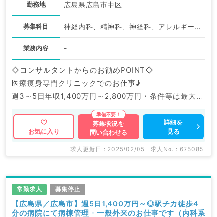
勤務地
広島県広島市中区
募集科目
神経内科、精神科、神経科、アレルギー科、リウマチ科、小児科、整形外科、形成外科、美容外科、脳神経外科、呼吸器外科、心臓血管外科、小児外科、皮膚科、泌尿器科、産婦人科、産科、婦人科、眼科、耳鼻咽喉科、気管食道科、放射線科、リハビリテーション科、麻酔科、ペインクリニック、人工透析科、緩和ケア科、一般内科、循環器内科、呼吸器内科、消化器内科、内分泌・代謝内科、腎臓内科、老年内科、血液内科、外科系全般、一般外科、消化器外科、乳腺外科、総合診療科、美容皮膚科、健診・人間ドック、救急科・ＩＣＵ、病理科、基礎医学系、膠原病科、スポーツ整形外科、大腸・肛門外科、その他、産業医、科目不問
業務内容
-
◇コンサルタントからのお勧めPOINT◇
医療痩身専門クリニックでのお仕事♪
週3～5日年収1,400万円～2,800万円・条件等は最大限
考慮◎しっかり稼ぎたい先生にもおススメです。
詳細を
募集状況を
見る
お気に入り
問い合わせる
マイナビDOCTORでは病院やクリニックなどの医療機
関求人はもちろんのこと、
求人更新日 : 2025/02/05
求人No. : 675085
掲載情報以外にも産業医等の企業系求人も多数扱ってい
ます。
求人内容の詳細等はお気軽にお問合せ下さい。
常勤求人
募集停止
【広島県／広島市】週5日1,400万円～◎駅チカ徒歩4
分の病院にて病棟管理・一般外来のお仕事です（内科系