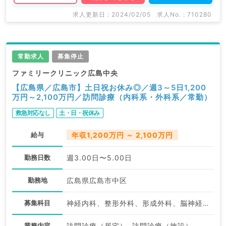
求人更新日 : 2024/02/05
求人No. : 710280
常勤求人
募集停止
ファミリークリニック広島中央
【広島県／広島市】土日祝お休み◎／週3～5日1,200
万円～2,100万円／訪問診療（内科系・外科系／常勤）
救急対応なし
土・日・祝休み
給与
年収1,200万円 ～ 2,100万円
勤務日数
週3.00日〜5.00日
勤務地
広島県広島市中区
募集科目
神経内科、整形外科、形成外科、脳神経外科、呼吸器外科、心臓血管外科、泌尿器科、一般内科、循環器内科、呼吸器内科、消化器内科、内分泌・代謝内科、腎臓内科、老年内科、血液内科、外科系全般、一般外科、消化器外科、乳腺外科、膠原病科、大腸・肛門外科
業務内容
訪問診療（居宅）, 訪問診療（施設）, その他, その他