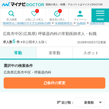
医師の求人・転職・アルバイトはマイナビDOCTOR
0
0
MENU
お気に入り求人
最近見た求人
マイページ
求人検索
医師求人・転職のマイナビDOCTOR
常勤医師求人
広島県
広島市中区
広島市中区(広島県) 呼吸器内科の常勤医師求人・転職
5
求人数
件
※非公開求人を除く
2026年08月07日更新
常勤
非常勤
スポット
選択中の検索条件
広島県広島市中区・呼吸器内科
条件の変更
並び順：
新着順