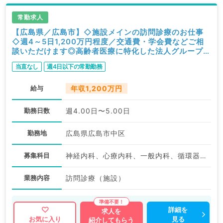
常勤求人
【広島県／広島市】◇施設メインの訪問診療のお仕事
◇週4～5日1,200万円程度／交通費・学会費などご相
談いただけます◎高齢者医療に特化した法人グループの
クリニックです（内科系／常勤）
当直なし
週4日以下の常勤勤務
給与
年収1,200万円
勤務日数
週4.00日〜5.00日
勤務地
広島県広島市中区
募集科目
神経内科、心療内科、一般内科、循環器内科、呼吸器内科、消化器内科、内分泌・代謝内科、腎臓内科、老年内科、血液内科、膠原病科
業務内容
訪問診療（施設）
詳細を
求人を
見る
お気に入り
紹介してもらう