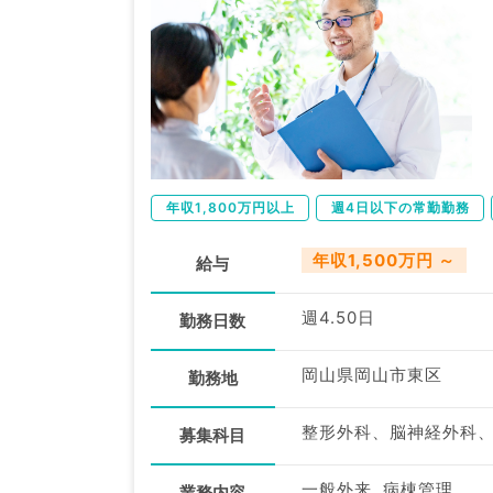
年収1,800万円以上
週4日以下の常勤勤務
年収1,500万円 ～
給与
週4.50日
勤務日数
岡山県岡山市東区
勤務地
募集科目
一般外来, 病棟管理
業務内容