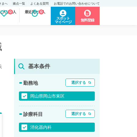
さまへ
拠点一覧
よくある質問
お電話でのお問い合わせについて
に入り求人
0
最近見た求人
0
スポット
無料登録
マイページ
職
基本条件
示
勤務地
選択する
岡山県岡山市東区
診療科目
選択する
消化器内科