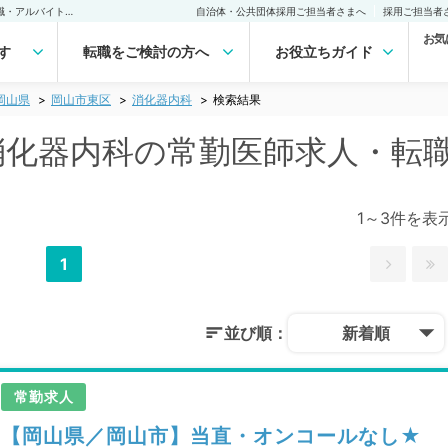
岡山市東区(岡山県) 消化器内科の常勤医師求人・転職｜医師の求人・転職・アルバイトは【マイナビDOCTOR】
自治体・公共団体採用ご担当者さまへ
採用ご担当者
お気
す
転職をご検討の方へ
お役立ちガイド
岡山県
岡山市東区
消化器内科
検索結果
 消化器内科の常勤医師求人・転
1～3件を表
1
並び順：
新着順
常勤求人
【岡山県／岡山市】当直・オンコールなし★