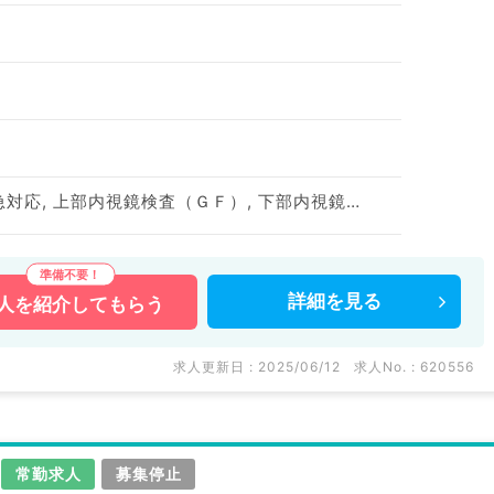
一般外来, 病棟管理, 救急対応, 上部内視鏡検査（ＧＦ）, 下部内視鏡検査（ＣＦ）, その他
詳細を
見る
人を
紹介してもらう
求人更新日 : 2025/06/12
求人No. : 620556
常勤求人
募集停止