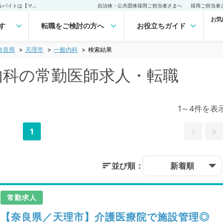
天理市(奈良県) 一般内科の常勤医師求人・転職｜医師の求人・転職・アルバイトは【マイナビDOCTOR】
自治体・公共団体採用ご担当者さまへ
採用ご担当者
お気
す
転職をご検討の方へ
お役立ちガイド
奈良県
天理市
一般内科
検索結果
般内科の常勤医師求人・転職
1～4件を表
1
並び順：
新着順
常勤求人
【奈良県／天理市】介護医療院で施設管理◎