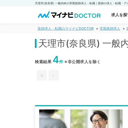
求人を探
医師求人・転職のマイナビDOCTOR
常勤医師求人
天理市(奈良県) 一
4
検索結果
件
※非公開求人を除く