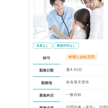
当直なし
救急対応なし
年収1,200万円
給与
週4.50日
勤務日数
奈良県天理市
勤務地
一般内科
募集科目
訪問診療（居宅）, 訪
業務内容