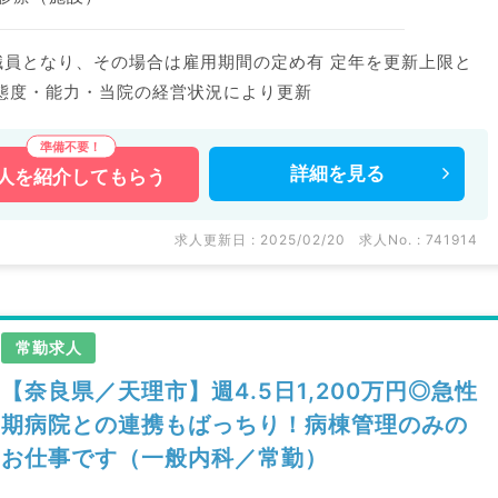
職員となり、その場合は雇用期間の定め有 定年を更新上限と
態度・能力・当院の経営状況により更新
詳細を
見る
人を
紹介してもらう
求人更新日 : 2025/02/20
求人No. : 741914
常勤求人
【奈良県／天理市】週4.5日1,200万円◎急性
期病院との連携もばっちり！病棟管理のみの
お仕事です（一般内科／常勤）