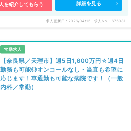
詳細を
見る
人を
紹介してもらう
求人更新日 : 2026/04/16
求人No. : 676081
常勤求人
【奈良県／天理市】週5日1,600万円☆週4日
勤務も可能◎オンコールなし・当直も希望に
応じます！車通勤も可能な病院です！（一般
内科／常勤）