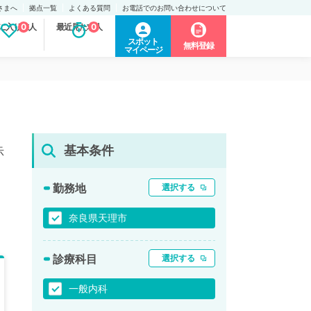
さまへ
拠点一覧
よくある質問
お電話でのお問い合わせについて
に入り求人
0
最近見た求人
0
スポット
無料登録
マイページ
基本条件
示
勤務地
選択する
奈良県天理市
診療科目
選択する
一般内科