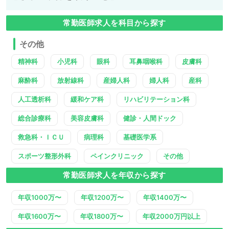
常勤医師求人を科目から探す
その他
精神科
小児科
眼科
耳鼻咽喉科
皮膚科
麻酔科
放射線科
産婦人科
婦人科
産科
人工透析科
緩和ケア科
リハビリテーション科
総合診療科
美容皮膚科
健診・人間ドック
救急科・ＩＣＵ
病理科
基礎医学系
スポーツ整形外科
ペインクリニック
その他
常勤医師求人を年収から探す
年収1000万〜
年収1200万〜
年収1400万〜
年収1600万〜
年収1800万〜
年収2000万円以上