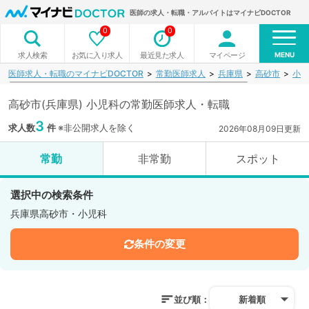
医師の求人・転職・アルバイトはマイナビDOCTOR
0
0
MENU
お気に入り求人
最近見た求人
マイページ
求人検索
医師求人・転職のマイナビDOCTOR
常勤医師求人
兵庫県
高砂市
小児
高砂市(兵庫県) 小児科の常勤医師求人・転職
3
求人数
件
※非公開求人を除く
2026年08月09日更新
常勤
非常勤
スポット
選択中の検索条件
兵庫県高砂市・小児科
条件の変更
並び順：
新着順