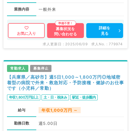
業務内容
一般外来
詳細を
募集状況を
見る
お気に入り
問い合わせる
求人更新日 : 2025/06/09
求人No. : 779974
常勤求人
募集停止
【兵庫県／高砂市】週5日1,000～1,800万円◎地域密
着型の病院で外来・救急対応・予防接種・健診のお仕事
です（小児科／常勤）
年収1,800万円以上
土・日・祝休み
駅近・徒歩圏内
給与
年収1,000万円 ～
勤務日数
週5.00日