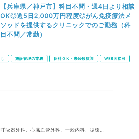
【兵庫県／神戸市】科目不問・週4日より相談
OK◎週5日2,000万円程度◎がん免疫療法メ
ソッドを提供するクリニックでのご勤務（科
目不問／常勤）
なし
施設管理の業務
転科ＯＫ・未経験歓迎
WEB面接可
整形外科、脳神経外科、呼吸器外科、心臓血管外科、一般内科、循環器内科、呼吸器内科、消化器内科、内分泌・代謝内科、腎臓内科、外科系全般、一般外科、消化器外科、科目不問