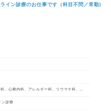
ライン診療のお仕事です（科目不問／常勤)
神経内科、精神科、神経科、心療内科、アレルギー科、リウマチ科、小児科、整形外科、形成外科、美容外科、脳神経外科、呼吸器外科、心臓血管外科、小児外科、皮膚科、泌尿器科、産婦人科、産科、婦人科、眼科、耳鼻咽喉科、気管食道科、放射線科、リハビリテーション科、麻酔科、ペインクリニック、人工透析科、緩和ケア科、一般内科、循環器内科、呼吸器内科、消化器内科、内分泌・代謝内科、腎臓内科、老年内科、血液内科、外科系全般、一般外科、消化器外科、乳腺外科、総合診療科、美容皮膚科、健診・人間ドック、救急科・ＩＣＵ、病理科、基礎医学系、膠原病科、スポーツ整形外科、大腸・肛門外科、産業医、脊髄・脊椎外科
イン診療