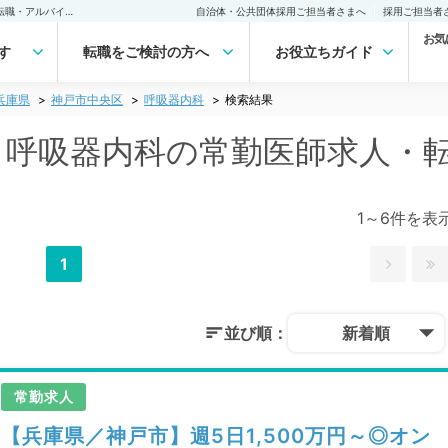
神戸市中央区(兵庫県) 呼吸器内科の常勤医師求人・転職｜医師の求人・転職・アルバイトは【マイナビDOCTOR】
自治体・公共団体採用ご担当者さまへ
採用ご担当者
お気
す
転職をご検討の方へ
お役立ちガイド
兵庫県
神戸市中央区
呼吸器内科
検索結果
) 呼吸器内科の常勤医師求人・
1～6件を表
1
並び順：
新着順
常勤求人
【兵庫県／神戸市】週5日1,500万円～◎オン