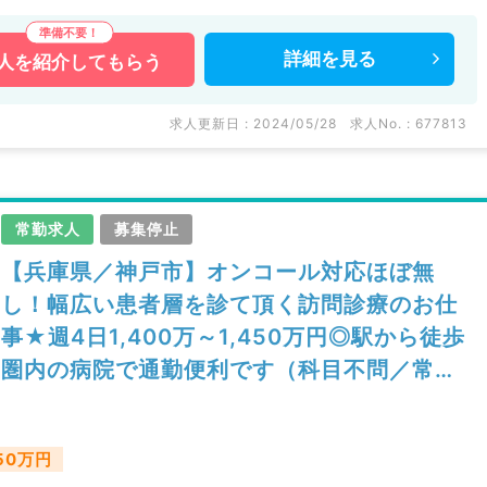
詳細を
見る
人を
紹介してもらう
求人更新日 : 2024/05/28
求人No. : 677813
常勤求人
募集停止
【兵庫県／神戸市】オンコール対応ほぼ無
し！幅広い患者層を診て頂く訪問診療のお仕
事★週4日1,400万～1,450万円◎駅から徒歩
圏内の病院で通勤便利です（科目不問／常
勤）
450万円