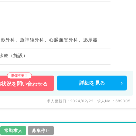
神経内科、心療内科、整形外科、脳神経外科、心臓血管外科、泌尿器科、リハビリテーション科、一般内科、循環器内科、呼吸器内科、消化器内科、内分泌・代謝内科、腎臓内科、老年内科、血液内科、外科系全般、一般外科、消化器外科、膠原病科
問診療（施設）
詳細を
見る
集状況を
問い合わせる
求人更新日 : 2024/02/22
求人No. : 689305
常勤求人
募集停止