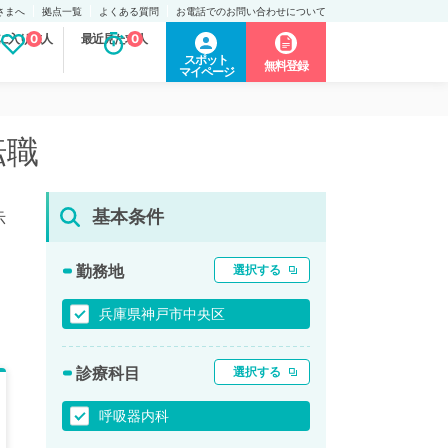
さまへ
拠点一覧
よくある質問
お電話でのお問い合わせについて
に入り求人
0
最近見た求人
0
スポット
無料登録
マイページ
転職
基本条件
示
勤務地
選択する
兵庫県神戸市中央区
診療科目
選択する
呼吸器内科