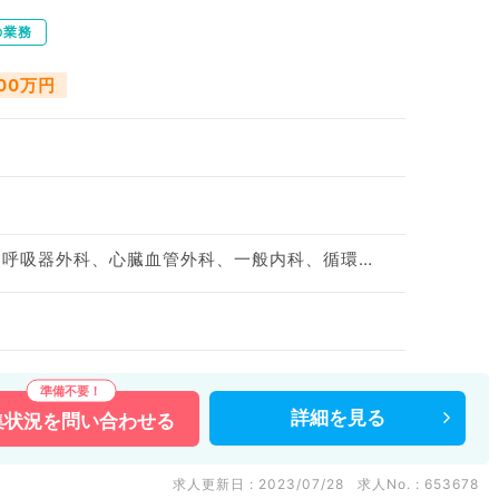
の業務
500万円
整形外科、脳神経外科、呼吸器外科、心臓血管外科、一般内科、循環器内科、呼吸器内科、消化器内科、内分泌・代謝内科、腎臓内科、外科系全般、一般外科、消化器外科、科目不問
詳細を
見る
集状況を
問い合わせる
求人更新日 : 2023/07/28
求人No. : 653678