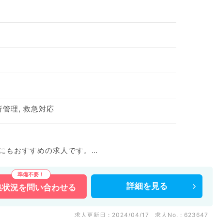
析管理, 救急対応
生にもおすすめの求人です。
詳細を
見る
集状況を
問い合わせる
などの医療機関求人はもちろんのこと、
多数扱っています。
い。
求人更新日 : 2024/04/17
求人No. : 623647