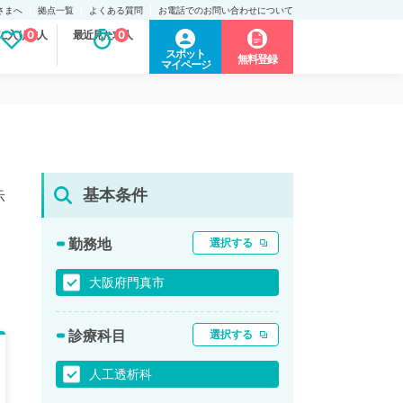
さまへ
拠点一覧
よくある質問
お電話でのお問い合わせについて
に入り求人
0
最近見た求人
0
スポット
無料登録
マイページ
基本条件
示
勤務地
選択する
大阪府門真市
診療科目
選択する
人工透析科