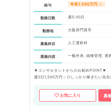
年収1,500万円 ～
給与
週5.00日
勤務日数
大阪府門真市
勤務地
人工透析科
募集科目
一般外来, 病棟管理, 透
業務内容
★コンサルタントからのお勧めPOINT★
週5日1,500万円～◎しっかり稼ぎたい先
マイカー通勤可能で通勤便利です♪
お気に入り
募
マイナビDOCTORでは病院やクリニック
掲載情報以外にも産業医等の企業系求人も
求人内容の詳細等はお気軽にお問合せ下さ