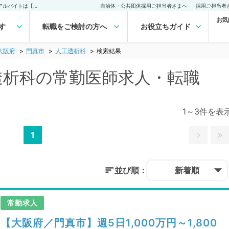
門真市(大阪府) 人工透析科の常勤医師求人・転職｜医師の求人・転職・アルバイトは【マイナビDOCTOR】
自治体・公共団体採用ご担当者さまへ
採用ご担当者
お気
す
転職をご検討の方へ
お役立ちガイド
大阪府
門真市
人工透析科
検索結果
工透析科の常勤医師求人・転職
1～3件を表
1
並び順：
新着順
常勤求人
【大阪府／門真市】週5日1,000万円～1,800