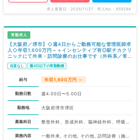
求人更新日 : 2025/11/27
求人No. : 659294
常勤求人
【大阪府／堺市】◇週4日からご勤務可能な管理医師求
人◇年収1,600万円～＋インセンティブ有◎駅チカクリ
ニックにて外来・訪問診療のお仕事です（外科系／常
勤）
当直なし
週4日以下の常勤勤務
給与
年収1,600万円 ～
勤務日数
週4.00日〜5.00日
勤務地
大阪府堺市堺区
募集科目
整形外科、形成外科、脳神経外科、呼吸器外科、心臓血管外科、小児外科、泌尿器科、外科系全般、一般外科、消化器外科、乳腺外科、スポーツ整形外科、大腸・肛門外科、脊髄・脊椎外科
業務内容
一般外来, その他, その他, 訪問診療（施設）