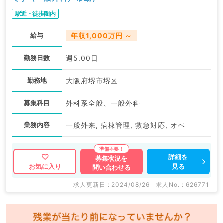
駅近・徒歩圏内
給与
年収1,000万円 ～
勤務日数
週5.00日
勤務地
大阪府堺市堺区
募集科目
外科系全般、一般外科
業務内容
一般外来, 病棟管理, 救急対応, オペ
詳細を
募集状況を
見る
お気に入り
問い合わせる
求人更新日 : 2024/08/26
求人No. : 626771