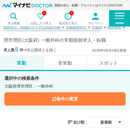
医師の求人・転職・アルバイトはマイナビDOCTOR
0
0
MENU
お気に入り求人
最近見た求人
マイページ
求人検索
医師求人・転職のマイナビDOCTOR
常勤医師求人
大阪府
堺市堺区
一
堺市堺区(大阪府) 一般外科の常勤医師求人・転職
5
求人数
件
※非公開求人を除く
2026年08月08日更新
常勤
非常勤
スポット
選択中の検索条件
大阪府堺市堺区・一般外科
条件の変更
並び順：
新着順