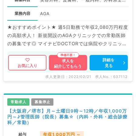
業務内容
AGA
★おすすめポイント★ 週5日勤務で年収2,080万円程度
の高額求人！ 新規開設のAGAクリニックでの常勤医師
の募集です◎ マイナビDOCTORでは病院やクリニック
などの医療機関求人はもちろんのこと、 産業医等の企
業系求人も多数扱っています。 求人内容の詳細等はお
詳細を
求人を
見る
お気に入り
紹介してもらう
気軽にお問合せ下さい。
求人更新日 : 2022/02/21
求人No. : 637112
常勤求人
募集停止
【大阪府／堺市】月～土曜日9時～12時／年収1,000万
円～♪管理医師（院長）募集☆（内科・外科・総合診療
科／常勤）
給与
年収1,000万円 ～