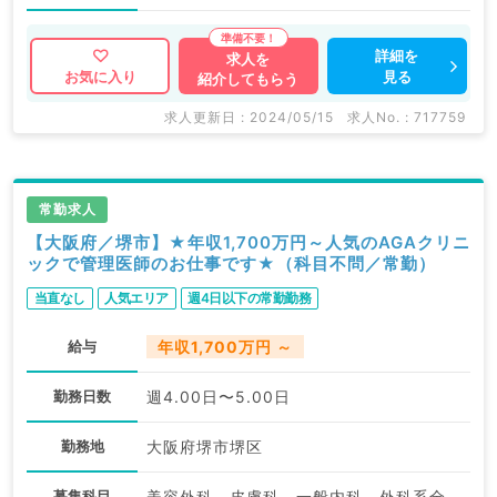
詳細を
求人を
見る
お気に入り
紹介してもらう
求人更新日 : 2024/05/15
求人No. : 717759
常勤求人
【大阪府／堺市】★年収1,700万円～人気のAGAクリニ
ックで管理医師のお仕事です★（科目不問／常勤）
当直なし
人気エリア
週4日以下の常勤勤務
給与
年収1,700万円 ～
勤務日数
週4.00日〜5.00日
勤務地
大阪府堺市堺区
募集科目
美容外科、皮膚科、一般内科、外科系全般、一般外科、美容皮膚科、科目不問