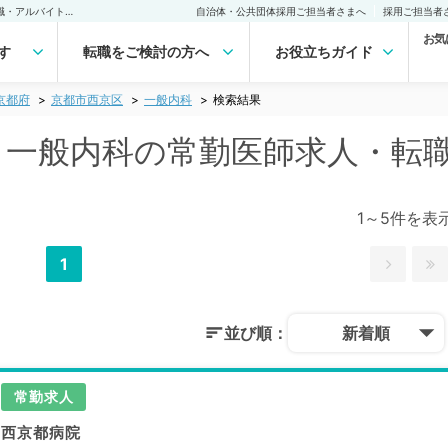
京都市西京区(京都府) 一般内科の常勤医師求人・転職｜医師の求人・転職・アルバイトは【マイナビDOCTOR】
自治体・公共団体採用ご担当者さまへ
採用ご担当者
お気
す
転職をご検討の方へ
お役立ちガイド
京都府
京都市西京区
一般内科
検索結果
) 一般内科の常勤医師求人・転
1～5件を表
1
並び順：
新着順
常勤求人
西京都病院