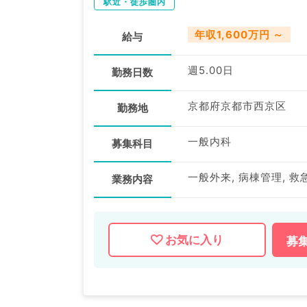
駅近・徒歩圏内
年収1,600万円 ～
給与
週5.00日
勤務日数
京都府京都市西京区
勤務地
一般内科
募集科目
一般外来, 病棟管理, 救
業務内容
お気に入り
募