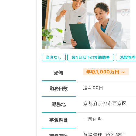
当直なし
週4日以下の常勤勤務
施設管理
年収1,000万円 ～
給与
週4.00日
勤務日数
京都府京都市西京区
勤務地
一般内科
募集科目
施設管理, 施設管理
業務内容