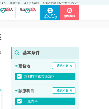
さまへ
拠点一覧
よくある質問
お電話でのお問い合わせについて
に入り求人
0
最近見た求人
0
スポット
無料登録
マイページ
職
基本条件
示
勤務地
選択する
京都府京都市西京区
診療科目
選択する
一般内科