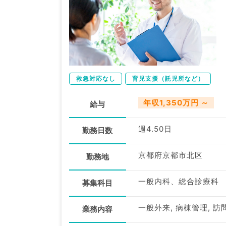
救急対応なし
育児支援（託児所など）
年収1,350万円 ～
給与
週4.50日
勤務日数
京都府京都市北区
勤務地
一般内科、総合診療科
募集科目
一般外来, 病棟管理, 
業務内容