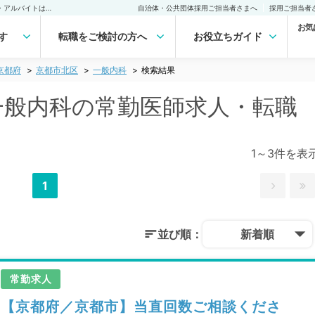
京都市北区(京都府) 一般内科の常勤医師求人・転職｜医師の求人・転職・アルバイトは【マイナビDOCTOR】
自治体・公共団体採用ご担当者さまへ
採用ご担当者
お気
す
転職をご検討の方へ
お役立ちガイド
京都府
京都市北区
一般内科
検索結果
 一般内科の常勤医師求人・転職
1～3件を表
1
並び順：
新着順
常勤求人
【京都府／京都市】当直回数ご相談くださ