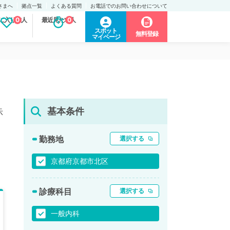
さまへ
拠点一覧
よくある質問
お電話でのお問い合わせについて
に入り求人
0
最近見た求人
0
スポット
無料登録
マイページ
基本条件
示
勤務地
選択する
京都府京都市北区
診療科目
選択する
一般内科