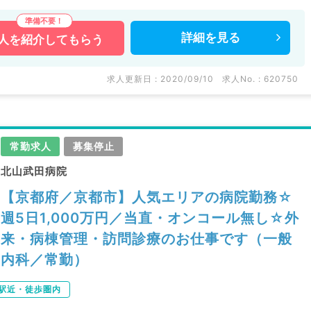
詳細を
見る
人を
紹介してもらう
求人更新日 : 2020/09/10
求人No. : 620750
常勤求人
募集停止
北山武田病院
【京都府／京都市】人気エリアの病院勤務☆
週5日1,000万円／当直・オンコール無し☆外
来・病棟管理・訪問診療のお仕事です（一般
内科／常勤）
駅近・徒歩圏内