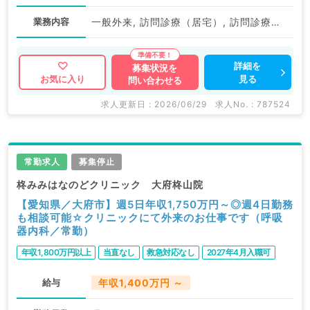
業務内容
一般外来, 訪問診療（居宅）, 訪問診療（施設）, 一般健診・人間ドック, 一般外来, 一般健診・人間ドック
詳細を
募集状況を
見る
お気に入り
問い合わせる
求人更新日 : 2026/06/29
求人No. : 787524
常勤求人
募集停止
柊みみはなのどクリニック 大府柊山院
【愛知県／大府市】週5日年収1,750万円～◎週4日勤務
も相談可能☆クリニックにて外来のお仕事です（呼吸
器内科／常勤）
年収1,800万円以上
当直なし
救急対応なし
2027年4月入職可
給与
年収1,400万円 ～