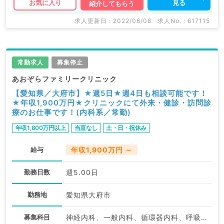
見る
お気に入り
紹介してもらう
求人更新日 : 2022/06/08
求人No. : 617115
常勤求人
募集停止
あおぞらファミリークリニック
【愛知県／大府市】★週5日★週4日も相談可能です！
★年収1,900万円★クリニックにて外来・健診・訪問診
療のお仕事です！(内科系／常勤)
年収1,800万円以上
当直なし
土・日・祝休み
給与
年収1,900万円 ～
勤務日数
週5.00日
勤務地
愛知県大府市
募集科目
神経内科、一般内科、循環器内科、呼吸器内科、消化器内科、内分泌・代謝内科、腎臓内科、老年内科、血液内科、膠原病科