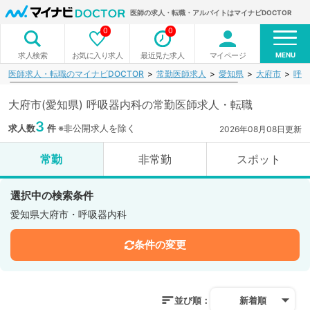
医師の求人・転職・アルバイトはマイナビDOCTOR
0
0
MENU
お気に入り求人
最近見た求人
マイページ
求人検索
医師求人・転職のマイナビDOCTOR
常勤医師求人
愛知県
大府市
呼吸
大府市(愛知県) 呼吸器内科の常勤医師求人・転職
3
求人数
件
※非公開求人を除く
2026年08月08日更新
常勤
非常勤
スポット
選択中の検索条件
愛知県大府市・呼吸器内科
条件の変更
並び順：
新着順