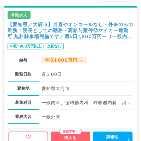
常勤求人
【愛知県／大府市】当直やオンコールなし・外来のみの
勤務！院長としての勤務・高給与案件◎マイカー通勤
可,無料駐車場完備です／週5日1,800万円～（一般内科
／常勤）
年収1,800万円以上
当直なし
給与
年収1,800万円 ～
勤務日数
週5.00日
勤務地
愛知県大府市
募集科目
一般内科、循環器内科、呼吸器内科、消化器内科、内分泌・代謝内科
業務内容
一般外来
詳細を
求人を