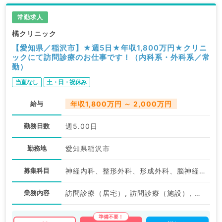
常勤求人
橘クリニック
【愛知県／稲沢市】★週5日★年収1,800万円★クリニ
ックにて訪問診療のお仕事です！（内科系・外科系／常
勤）
当直なし
土・日・祝休み
給与
年収1,800万円 ～ 2,000万円
勤務日数
週5.00日
勤務地
愛知県稲沢市
募集科目
神経内科、整形外科、形成外科、脳神経外科、呼吸器外科、心臓血管外科、泌尿器科、一般内科、循環器内科、呼吸器内科、消化器内科、内分泌・代謝内科、腎臓内科、老年内科、血液内科、外科系全般、一般外科、消化器外科、乳腺外科、膠原病科、大腸・肛門外科
業務内容
訪問診療（居宅）, 訪問診療（施設）, その他