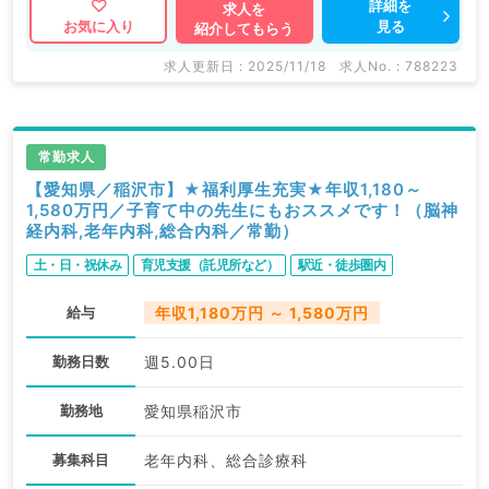
詳細を
求人を
見る
お気に入り
紹介してもらう
求人更新日 : 2025/11/18
求人No. : 788223
常勤求人
【愛知県／稲沢市】★福利厚生充実★年収1,180～
1,580万円／子育て中の先生にもおススメです！（脳神
経内科,老年内科,総合内科／常勤）
土・日・祝休み
育児支援（託児所など）
駅近・徒歩圏内
給与
年収1,180万円 ～ 1,580万円
勤務日数
週5.00日
勤務地
愛知県稲沢市
募集科目
老年内科、総合診療科