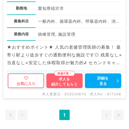
勤務地
愛知県稲沢市
募集科目
一般内科、循環器内科、呼吸器内科、消化器内科、老年内科
業務内容
病棟管理, 施設管理
★おすすめポイント★ 人気の老健管理医師の募集！ 最
寄り駅より徒歩すぐの通勤便利な施設です◎ 残業なし×
当直なし×安定した休暇取得が魅力的♪ セカンドキャリ
アをお考えの先生にもおすすめのご求人です！
詳細を
求人を
見る
お気に入り
紹介してもらう
求人更新日 : 2020/09/10
求人No. : 617248
1