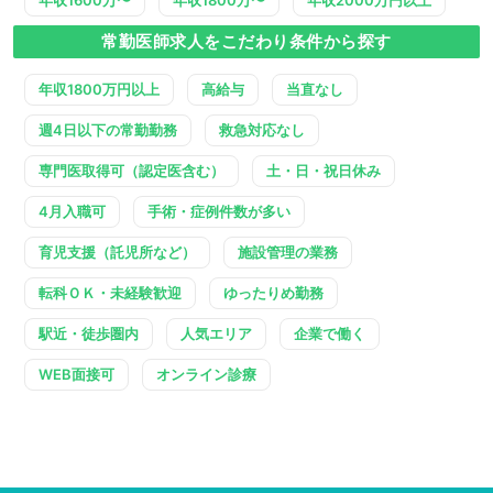
年収1600万〜
年収1800万〜
年収2000万円以上
常勤医師求人をこだわり条件から探す
年収1800万円以上
高給与
当直なし
週4日以下の常勤勤務
救急対応なし
専門医取得可（認定医含む）
土・日・祝日休み
4月入職可
手術・症例件数が多い
育児支援（託児所など）
施設管理の業務
転科ＯＫ・未経験歓迎
ゆったりめ勤務
駅近・徒歩圏内
人気エリア
企業で働く
WEB面接可
オンライン診療