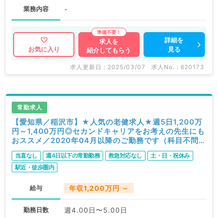
業務内容
-
詳細を
求人を
見る
お気に入り
紹介してもらう
求人更新日 : 2025/03/07
求人No. : 620173
常勤求人
【愛知県／稲沢市】★人気の老健求人★週5日1,200万
円～1,400万円◎セカンドキャリアをお考えの先生にも
おススメ／2020年04月以降のご勤務です（科目不問／
常勤）
当直なし
週4日以下の常勤勤務
救急対応なし
土・日・祝休み
駅近・徒歩圏内
給与
年収1,200万円 ～
勤務日数
週4.00日〜5.00日