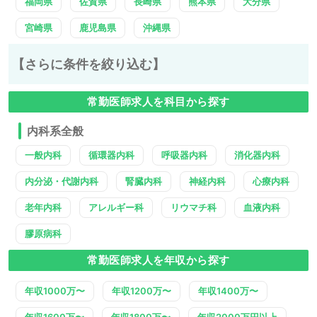
福岡県
佐賀県
長崎県
熊本県
大分県
宮崎県
鹿児島県
沖縄県
【さらに条件を絞り込む】
常勤医師求人を科目から探す
内科系全般
一般内科
循環器内科
呼吸器内科
消化器内科
内分泌・代謝内科
腎臓内科
神経内科
心療内科
老年内科
アレルギー科
リウマチ科
血液内科
膠原病科
常勤医師求人を年収から探す
年収1000万〜
年収1200万〜
年収1400万〜