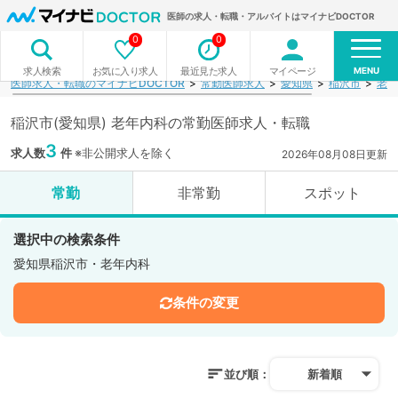
医師の求人・転職・アルバイトはマイナビDOCTOR
0
0
MENU
お気に入り求人
最近見た求人
マイページ
求人検索
医師求人・転職のマイナビDOCTOR
常勤医師求人
愛知県
稲沢市
老年
稲沢市(愛知県) 老年内科の常勤医師求人・転職
3
求人数
件
※非公開求人を除く
2026年08月08日更新
常勤
非常勤
スポット
選択中の検索条件
愛知県稲沢市・老年内科
条件の変更
並び順：
新着順