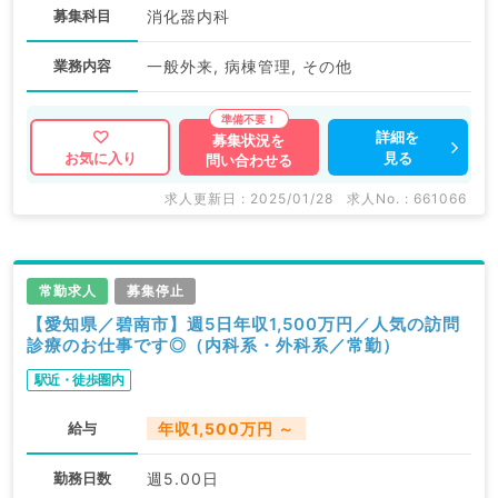
募集科目
消化器内科
業務内容
一般外来, 病棟管理, その他
詳細を
募集状況を
見る
お気に入り
問い合わせる
求人更新日 : 2025/01/28
求人No. : 661066
常勤求人
募集停止
【愛知県／碧南市】週5日年収1,500万円／人気の訪問
診療のお仕事です◎（内科系・外科系／常勤）
駅近・徒歩圏内
給与
年収1,500万円 ～
勤務日数
週5.00日