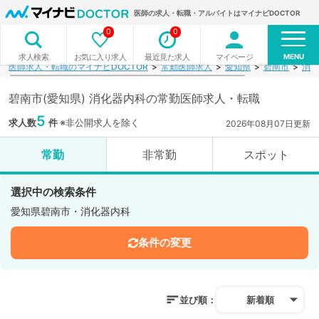
医師の求人・転職・アルバイトはマイナビDOCTOR
0
0
MENU
お気に入り求人
最近見た求人
マイページ
求人検索
医師求人・転職のマイナビDOCTOR
常勤医師求人
愛知県
碧南市
消化
碧南市(愛知県) 消化器内科の常勤医師求人・転職
5
求人数
件
※非公開求人を除く
2026年08月07日更新
常勤
非常勤
スポット
選択中の検索条件
愛知県碧南市・消化器内科
条件の変更
並び順：
新着順