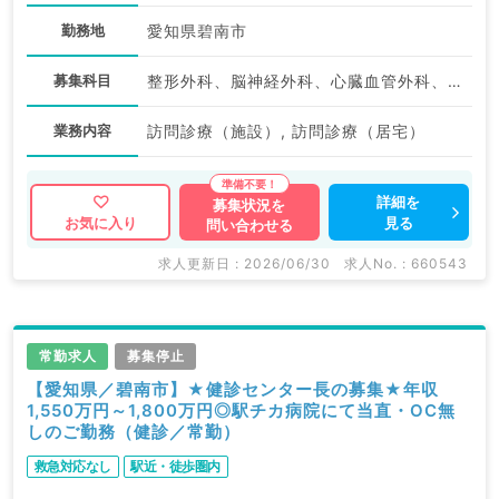
勤務地
愛知県碧南市
募集科目
整形外科、脳神経外科、心臓血管外科、泌尿器科、一般内科、循環器内科、呼吸器内科、消化器内科、内分泌・代謝内科、腎臓内科、老年内科、外科系全般、一般外科、消化器外科
業務内容
訪問診療（施設）, 訪問診療（居宅）
詳細を
募集状況を
見る
お気に入り
問い合わせる
求人更新日 : 2026/06/30
求人No. : 660543
常勤求人
募集停止
【愛知県／碧南市】★健診センター長の募集★年収
1,550万円～1,800万円◎駅チカ病院にて当直・OC無
しのご勤務（健診／常勤）
救急対応なし
駅近・徒歩圏内