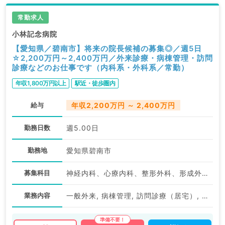
常勤求人
小林記念病院
【愛知県／碧南市】将来の院長候補の募集◎／週5日
☆2,200万円～2,400万円／外来診療・病棟管理・訪問
診療などのお仕事です（内科系・外科系／常勤）
年収1,800万円以上
駅近・徒歩圏内
給与
年収2,200万円 ～ 2,400万円
勤務日数
週5.00日
勤務地
愛知県碧南市
募集科目
神経内科、心療内科、整形外科、形成外科、脳神経外科、呼吸器外科、心臓血管外科、泌尿器科、一般内科、循環器内科、呼吸器内科、消化器内科、内分泌・代謝内科、腎臓内科、老年内科、血液内科、外科系全般、一般外科、消化器外科、乳腺外科、膠原病科、大腸・肛門外科
業務内容
一般外来, 病棟管理, 訪問診療（居宅）, 訪問診療（施設）, その他