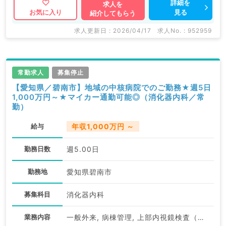
詳細を
求人を
見る
お気に入り
紹介してもらう
求人更新日 : 2026/04/17
求人No. : 952959
常勤求人
募集停止
【愛知県／碧南市】地域の中核病院でのご勤務★週5日
1,000万円～★マイカー通勤可能◎（消化器内科／常
勤）
給与
年収1,000万円 ～
勤務日数
週5.00日
勤務地
愛知県碧南市
募集科目
消化器内科
業務内容
一般外来, 病棟管理, 上部内視鏡検査（ＧＦ）, 下部内視鏡検査（ＣＦ）