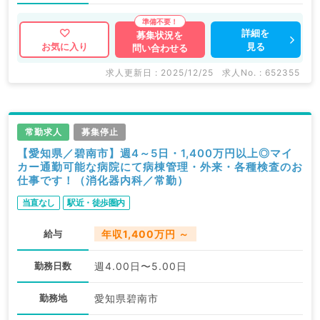
詳細を
募集状況を
見る
お気に入り
問い合わせる
求人更新日 : 2025/12/25
求人No. : 652355
常勤求人
募集停止
【愛知県／碧南市】週4～5日・1,400万円以上◎マイ
カー通勤可能な病院にて病棟管理・外来・各種検査のお
仕事です！（消化器内科／常勤）
当直なし
駅近・徒歩圏内
給与
年収1,400万円 ～
勤務日数
週4.00日〜5.00日
勤務地
愛知県碧南市