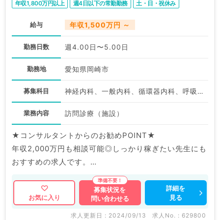
年収1,800万円以上
週4日以下の常勤勤務
土・日・祝休み
給与
年収1,500万円 ～
勤務日数
週4.00日〜5.00日
勤務地
愛知県岡崎市
募集科目
神経内科、一般内科、循環器内科、呼吸器内科、消化器内科、腎臓内科、老年内科、血液内科、外科系全般、一般外科
業務内容
訪問診療（施設）
★コンサルタントからのお勧めPOINT★
年収2,000万円も相談可能◎しっかり稼ぎたい先生にも
おすすめの求人です。
当直＆オンコールなし！プライベートとの両立も可能で
す。
詳細を
募集状況を
見る
お気に入り
問い合わせる
マイナビDOCTORでは病院やクリニックなどの医療機
求人更新日 : 2024/09/13
求人No. : 629800