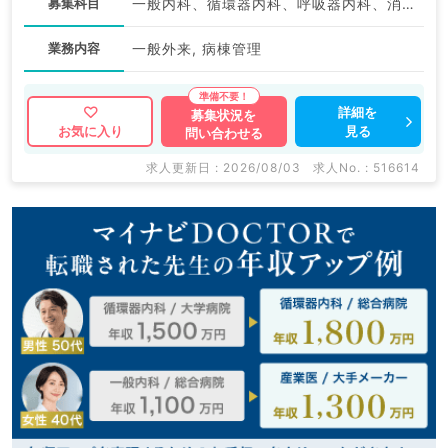
募集科目
一般内科、循環器内科、呼吸器内科、消化器内科、内分泌・代謝内科
業務内容
一般外来, 病棟管理
詳細を
募集状況を
見る
お気に入り
問い合わせる
求人更新日 : 2026/08/03
求人No. : 516614