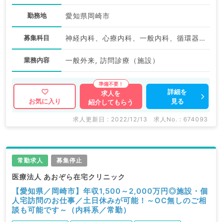
勤務地
愛知県岡崎市
募集科目
神経内科、心療内科、一般内科、循環器内科、呼吸器内科、消化器内科、内分泌・代謝内科、腎臓内科、老年内科、膠原病科
業務内容
一般外来, 訪問診療（施設）
詳細を
求人を
見る
お気に入り
紹介してもらう
求人更新日 : 2022/12/13
求人No. : 674093
常勤求人
募集停止
医療法人 あおぞら在宅クリニック
【愛知県／岡崎市】年収1,500～2,000万円◎施設・個
人宅訪問のお仕事／土日休みが可能！～OC無しのご相
談も可能です～（内科系／常勤）