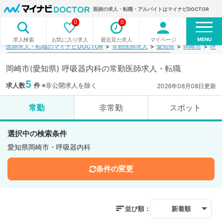
医師の求人・転職・アルバイトはマイナビDOCTOR
0
0
MENU
お気に入り求人
最近見た求人
マイページ
求人検索
医師求人・転職のマイナビDOCTOR
常勤医師求人
愛知県
岡崎市
呼吸
岡崎市(愛知県) 呼吸器内科の常勤医師求人・転職
5
求人数
件
※非公開求人を除く
2026年08月08日更新
常勤
非常勤
スポット
選択中の検索条件
愛知県岡崎市・呼吸器内科
条件の変更
並び順：
新着順