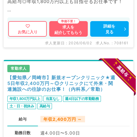
高給与◎年収1,800万円以上も目指せるお仕事です！
マイナビDOCTORでは病院やクリニックなどの医療機
関求人はもちろんのこと、
詳細を
求人を
見る
お気に入り
紹介してもらう
掲載情報以外にも産業医等の企業系求人も多数扱ってい
ます。
求人更新日 : 2026/06/02
求人No. : 708161
求人内容の詳細等はお気軽にお問合せ下さい。
常勤求人
【愛知県／岡崎市】新規オープンクリニック★週
5日年収2,400万円～◎クリニックにて外来・関
連施設への往診のお仕事！（内科系／常勤）
年収1,800万円以上
当直なし
週4日以下の常勤勤務
土・日・祝休み
高給与
給与
年収2,400万円 ～
勤務日数
週4.00日〜5.00日