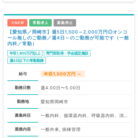
関求人はもちろんのこと、
掲載情報以外にも産業医等の企業系求人も多数扱ってい
ます。
NEW
常勤求人
募集停止
求人内容の詳細等はお気軽にお問合せ下さい。
【愛知県／岡崎市】週5日1,500～2,000万円◎オンコ
ール無しのご勤務／週4日～のご勤務が可能です（一般
内科／常勤）
年収1,800万円以上
専門医取得・学会認定施設
週4日以下の常勤勤務
給与
年収1,500万円 ～
勤務日数
週4.00日〜5.00日
勤務地
愛知県岡崎市
募集科目
一般内科、循環器内科、呼吸器内科、消化器内科、内分泌・代謝内科
業務内容
一般外来, 病棟管理