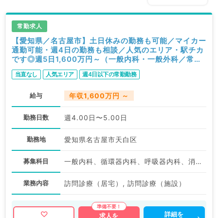
常勤求人
【愛知県／名古屋市】土日休みの勤務も可能／マイカー
通勤可能・週4日の勤務も相談／人気のエリア・駅チカ
です◎週5日1,600万円～（一般内科・一般外科／常
勤）
当直なし
人気エリア
週4日以下の常勤勤務
給与
年収1,600万円 ～
勤務日数
週4.00日〜5.00日
勤務地
愛知県名古屋市天白区
募集科目
一般内科、循環器内科、呼吸器内科、消化器内科、内分泌・代謝内科、腎臓内科、外科系全般、一般外科
業務内容
訪問診療（居宅）, 訪問診療（施設）
詳細を
求人を