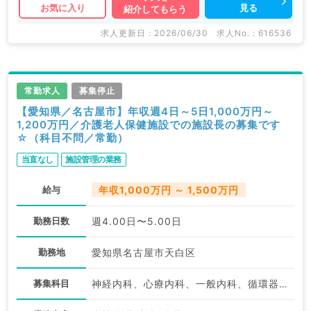
見る
お気に入り
紹介してもらう
求人更新日 : 2026/06/30
求人No. : 616536
常勤求人
募集停止
【愛知県／名古屋市】年収週4日～5日1,000万円～
1,200万円／介護老人保健施設での施設長の募集です
☆（科目不問／常勤）
当直なし
施設管理の業務
給与
年収1,000万円 ～ 1,500万円
勤務日数
週4.00日〜5.00日
勤務地
愛知県名古屋市天白区
募集科目
神経内科、心療内科、一般内科、循環器内科、呼吸器内科、消化器内科、内分泌・代謝内科、腎臓内科、血液内科