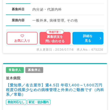
募集科目
内分泌・代謝内科
業務内容
一般外来, 病棟管理, その他
詳細を
募集状況を
見る
お気に入り
問い合わせる
求人更新日 : 2026/07/16
求人No. : 675226
常勤求人
募集停止
並木病院
【愛知県／名古屋市】週4.5日 年収1,400～1,600万円
程度◎残業少なめの病棟管理と外来のご勤務です（内科
系／常勤）
救急対応なし
駅近・徒歩圏内