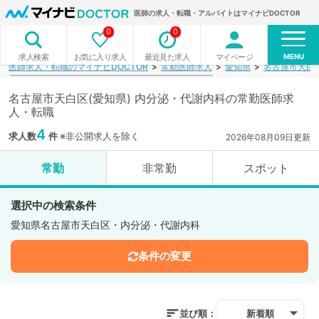
医師の求人・転職・アルバイトはマイナビDOCTOR
0
0
MENU
お気に入り求人
最近見た求人
マイページ
求人検索
医師求人・転職のマイナビDOCTOR
常勤医師求人
愛知県
名古屋市天白
名古屋市天白区(愛知県) 内分泌・代謝内科の常勤医師求
人・転職
4
求人数
件
※非公開求人を除く
2026年08月09日更新
常勤
非常勤
スポット
選択中の検索条件
愛知県名古屋市天白区・内分泌・代謝内科
条件の変更
並び順：
新着順