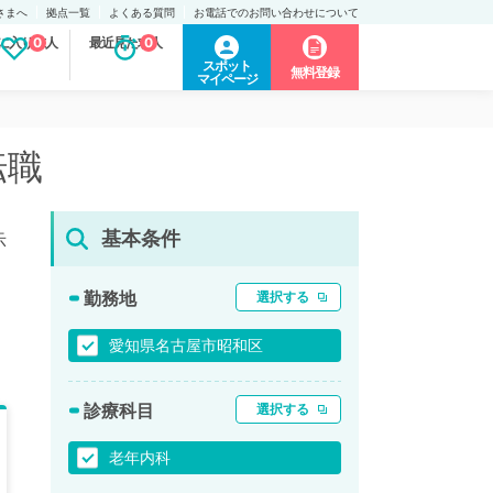
さまへ
拠点一覧
よくある質問
お電話でのお問い合わせについて
に入り求人
0
最近見た求人
0
スポット
無料登録
マイページ
転職
基本条件
示
勤務地
選択する
愛知県名古屋市昭和区
診療科目
選択する
老年内科