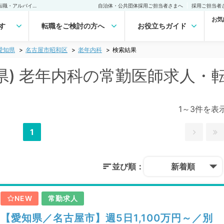
名古屋市昭和区(愛知県) 老年内科の常勤医師求人・転職｜医師の求人・転職・アルバイトは【マイナビDOCTOR】
自治体・公共団体採用ご担当者さまへ
採用ご担当者
お気
す
転職をご検討の方へ
お役立ちガイド
愛知県
名古屋市昭和区
老年内科
検索結果
県) 老年内科の常勤医師求人・
1～3件を表
1
並び順：
新着順
NEW
常勤求人
【愛知県／名古屋市】週5日1,100万円～／別