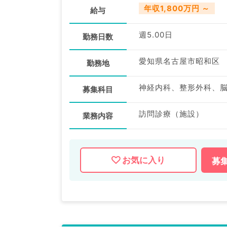
年収1,800万円 ～
給与
週5.00日
勤務日数
愛知県名古屋市昭和区
勤務地
募集科目
訪問診療（施設）
業務内容
お気に入り
募