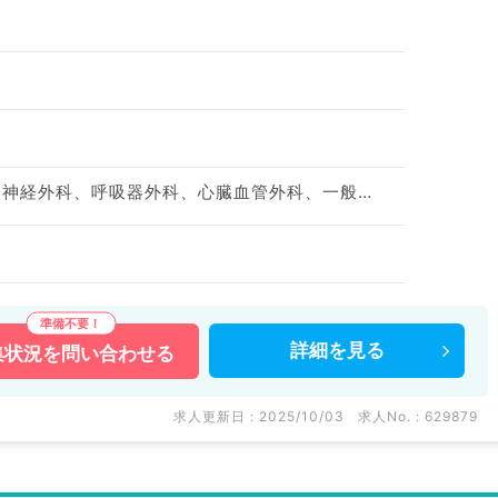
神経内科、整形外科、脳神経外科、呼吸器外科、心臓血管外科、一般内科、循環器内科、呼吸器内科、消化器内科、内分泌・代謝内科、腎臓内科、老年内科、外科系全般、一般外科、消化器外科
詳細を
見る
集状況を
問い合わせる
求人更新日 : 2025/10/03
求人No. : 629879