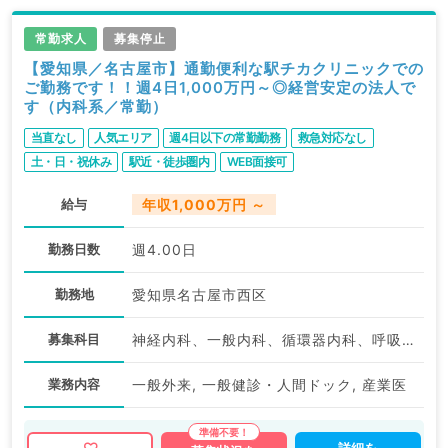
常勤求人
募集停止
【愛知県／名古屋市】通勤便利な駅チカクリニックでの
ご勤務です！！週4日1,000万円～◎経営安定の法人で
す（内科系／常勤）
当直なし
人気エリア
週4日以下の常勤勤務
救急対応なし
土・日・祝休み
駅近・徒歩圏内
WEB面接可
給与
年収1,000万円 ～
勤務日数
週4.00日
勤務地
愛知県名古屋市西区
募集科目
神経内科、一般内科、循環器内科、呼吸器内科、消化器内科、内分泌・代謝内科、腎臓内科
業務内容
一般外来, 一般健診・人間ドック, 産業医
詳細を