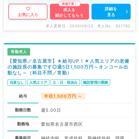
詳細を
求人を
見る
お気に入り
紹介してもらう
求人更新日 : 2026/06/23
求人No. : 621782
常勤求人
【愛知県／名古屋市】★給与UP！★人気エリアの老健
の施設長の募集です◎週5日1,500万円～オンコール出
動なし～（科目不問／常勤）
当直なし
人気エリア
土・日・祝休み
施設管理の業務
給与
年収1,500万円 ～
勤務日数
週5.00日
勤務地
愛知県名古屋市西区
募集科目
神経内科、形成外科、脳神経外科、呼吸器外科、心臓血管外科、泌尿器科、一般内科、循環器内科、呼吸器内科、消化器内科、内分泌・代謝内科、腎臓内科、老年内科、血液内科、外科系全般、一般外科、消化器外科、乳腺外科、膠原病科