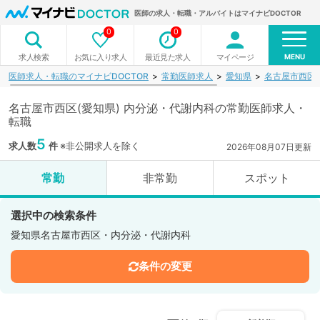
医師の求人・転職・アルバイトはマイナビDOCTOR
0
0
MENU
お気に入り求人
最近見た求人
マイページ
求人検索
医師求人・転職のマイナビDOCTOR
常勤医師求人
愛知県
名古屋市西区
名古屋市西区(愛知県) 内分泌・代謝内科の常勤医師求人・
転職
5
求人数
件
※非公開求人を除く
2026年08月07日更新
常勤
非常勤
スポット
選択中の検索条件
愛知県名古屋市西区・内分泌・代謝内科
条件の変更