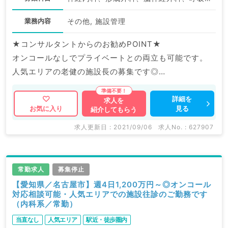
業務内容
その他, 施設管理
★コンサルタントからのお勧めPOINT★
オンコールなしでプライベートとの両立も可能です。
人気エリアの老健の施設長の募集です◎
マイナビDOCTORでは病院やクリニックなどの医療機
詳細を
求人を
見る
お気に入り
紹介してもらう
関求人はもちろんのこと、
掲載情報以外にも産業医等の企業系求人も多数扱ってい
求人更新日 : 2021/09/06
求人No. : 627907
ます。
求人内容の詳細等はお気軽にお問合せ下さい。
常勤求人
募集停止
【愛知県／名古屋市】週4日1,200万円～◎オンコール
対応相談可能・人気エリアでの施設往診のご勤務です
（内科系／常勤）
当直なし
人気エリア
駅近・徒歩圏内