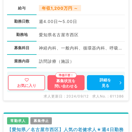
給与
年収1,200万円 ～
勤務日数
週4.00日〜5.00日
勤務地
愛知県名古屋市西区
募集科目
神経内科、一般内科、循環器内科、呼吸器内科、消化器内科、内分泌・代謝内科、腎臓内科、老年内科
業務内容
訪問診療（施設）
詳細を
募集状況を
見る
お気に入り
問い合わせる
求人更新日 : 2024/09/12
求人No. : 611386
常勤求人
募集停止
【愛知県／名古屋市西区】人気の老健求人★週4日勤務