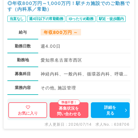
◎年収800万円～1,000万円！駅チカ施設でのご勤務で
す（内科系／常勤）
当直なし
週4日以下の常勤勤務
ゆったりめ勤務
駅近・徒歩圏内
給与
年収800万円 ～
勤務日数
週4.00日
勤務地
愛知県名古屋市西区
募集科目
神経内科、一般内科、循環器内科、呼吸器内科、消化器内科、内分泌・代謝内科、腎臓内科、老年内科、外科系全般、一般外科
業務内容
その他, 施設管理
詳細を
募集状況を
見る
お気に入り
問い合わせる
求人更新日 : 2026/07/14
求人No. : 638706