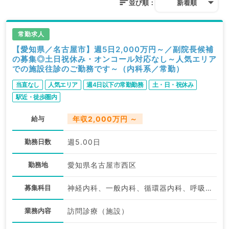
並び順：
新着順
常勤求人
【愛知県／名古屋市】週5日2,000万円～／副院長候補
の募集◎土日祝休み・オンコール対応なし～人気エリア
での施設往診のご勤務です～（内科系／常勤）
当直なし
人気エリア
週4日以下の常勤勤務
土・日・祝休み
駅近・徒歩圏内
給与
年収2,000万円 ～
勤務日数
週5.00日
勤務地
愛知県名古屋市西区
募集科目
神経内科、一般内科、循環器内科、呼吸器内科、消化器内科、内分泌・代謝内科、腎臓内科、老年内科
業務内容
訪問診療（施設）