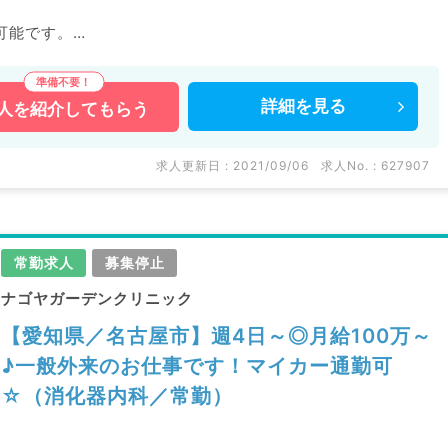
可能です。
詳細を
見る
人を
紹介してもらう
などの医療機関求人はもちろんのこと、
多数扱っています。
い。
求人更新日 : 2021/09/06
求人No. : 627907
常勤求人
募集停止
ナゴヤガーデンクリニック
【愛知県／名古屋市】週4日～◎月給100万～
♪一般外来のお仕事です！マイカー通勤可
☆（消化器内科／常勤）