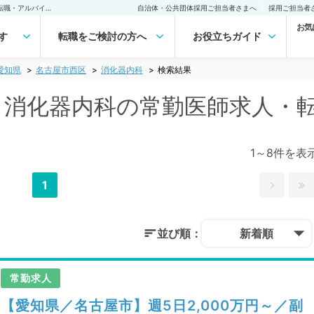
名古屋市西区(愛知県) 消化器内科の常勤医師求人・転職｜医師の求人・転職・アルバイトは【マイナビDOCTOR】
自治体・公共団体採用ご担当者さまへ
採用ご担当者
お気
す
転職をご検討の方へ
お役立ちガイド
愛知県
名古屋市西区
消化器内科
検索結果
) 消化器内科の常勤医師求人・
1～8件を表
1
並び順：
新着順
常勤求人
【愛知県／名古屋市】週5日2,000万円～／副