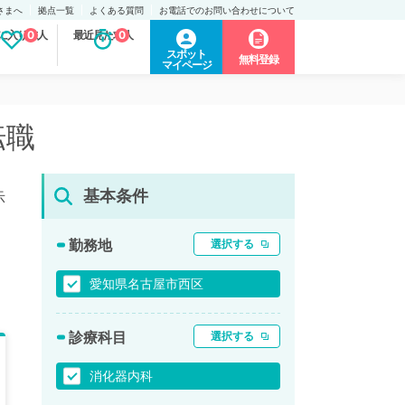
さまへ
拠点一覧
よくある質問
お電話でのお問い合わせについて
に入り求人
0
最近見た求人
0
スポット
無料登録
マイページ
転職
基本条件
示
勤務地
選択する
愛知県名古屋市西区
診療科目
選択する
消化器内科