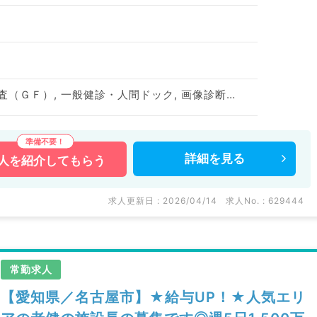
一般外来, 上部内視鏡検査（ＧＦ）, 一般健診・人間ドック, 画像診断（一次読影）
詳細を
見る
人を
紹介してもらう
求人更新日 : 2026/04/14
求人No. : 629444
常勤求人
【愛知県／名古屋市】★給与UP！★人気エリ