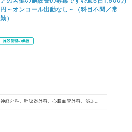
アの老健の施設長の募集です◎週5日1,500万
円～オンコール出動なし～（科目不問／常
勤）
施設管理の業務
神経内科、形成外科、脳神経外科、呼吸器外科、心臓血管外科、泌尿器科、一般内科、循環器内科、呼吸器内科、消化器内科、内分泌・代謝内科、腎臓内科、老年内科、血液内科、外科系全般、一般外科、消化器外科、乳腺外科、膠原病科