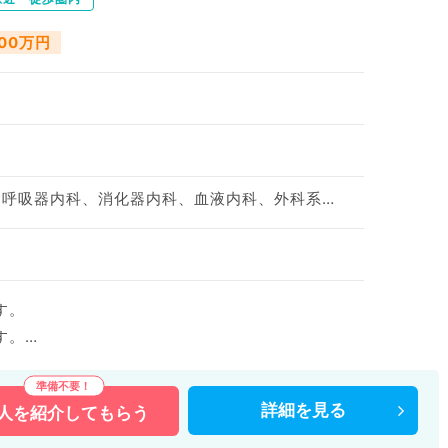
000万円
一般内科、循環器内科、呼吸器内科、消化器内科、血液内科、外科系全般、一般外科
す。
す。
などの医療機関求人はもちろんのこと、
詳細を
見る
人を
紹介してもらう
多数扱っています。
い。