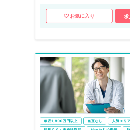
お気に入り
求
年収1,800万円以上
当直なし
人気エリ
転科ＯＫ・未経験歓迎
ゆったりめ勤務