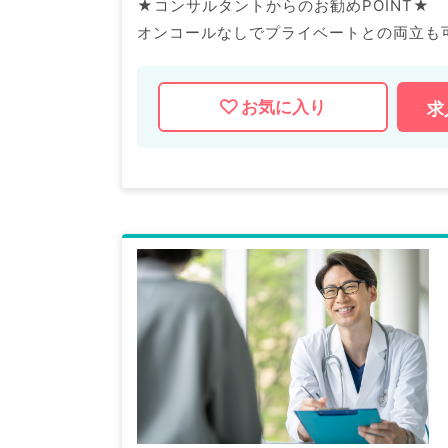
★コンサルタントからのお勧めPOINT★
オンコールなしでプライベートとの両立も
人気エリアの老健の施設長の募集です◎
お気に入り
求
マイナビDOCTORでは病院やクリニック
掲載情報以外にも産業医等の企業系求人も
求人内容の詳細等はお気軽にお問合せ下さ