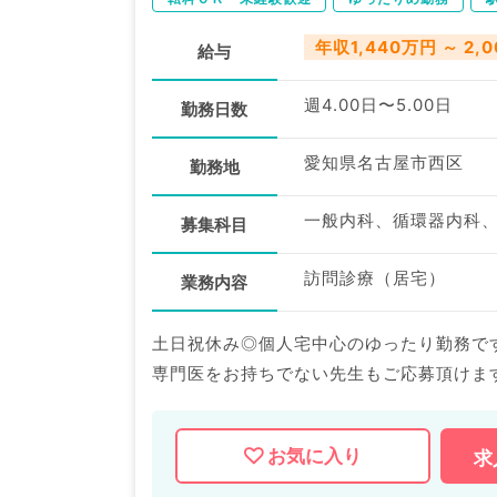
年収1,440万円 ～ 2,
給与
週4.00日〜5.00日
勤務日数
愛知県名古屋市西区
勤務地
募集科目
訪問診療（居宅）
業務内容
土日祝休み◎個人宅中心のゆったり勤務で
専門医をお持ちでない先生もご応募頂けま
マイナビDOCTORでは病院やクリニック
お気に入り
求
掲載情報以外にも産業医等の企業系求人も
求人内容の詳細等はお気軽にお問合せ下さ