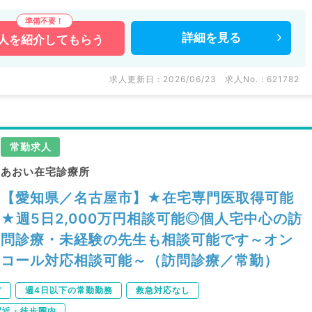
詳細を
見る
人を
紹介してもらう
求人更新日 : 2026/06/23
求人No. : 621782
常勤求人
あおい在宅診療所
【愛知県／名古屋市】★在宅専門医取得可能
★週5日2,000万円相談可能◎個人宅中心の訪
問診療・未経験の先生も相談可能です～オン
コール対応相談可能～（訪問診療／常勤）
ア
週4日以下の常勤勤務
救急対応なし
駅近・徒歩圏内