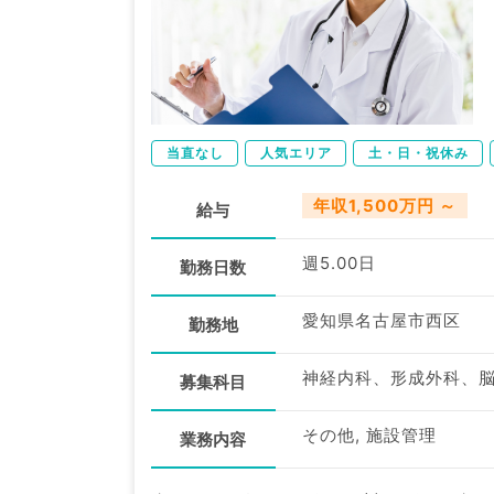
当直なし
人気エリア
土・日・祝休み
年収1,500万円 ～
給与
週5.00日
勤務日数
愛知県名古屋市西区
勤務地
募集科目
その他, 施設管理
業務内容