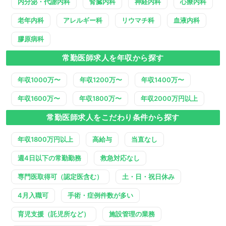
内分泌・代謝内科
腎臓内科
神経内科
心療内科
老年内科
アレルギー科
リウマチ科
血液内科
膠原病科
常勤医師求人を年収から探す
年収1000万〜
年収1200万〜
年収1400万〜
年収1600万〜
年収1800万〜
年収2000万円以上
常勤医師求人をこだわり条件から探す
年収1800万円以上
高給与
当直なし
週4日以下の常勤勤務
救急対応なし
専門医取得可（認定医含む）
土・日・祝日休み
4月入職可
手術・症例件数が多い
育児支援（託児所など）
施設管理の業務