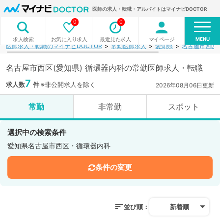
医師の求人・転職・アルバイトはマイナビDOCTOR
0
0
MENU
お気に入り求人
最近見た求人
マイページ
求人検索
医師求人・転職のマイナビDOCTOR
常勤医師求人
愛知県
名古屋市西区
名古屋市西区(愛知県) 循環器内科の常勤医師求人・転職
7
求人数
件
※非公開求人を除く
2026年08月06日更新
常勤
非常勤
スポット
選択中の検索条件
愛知県名古屋市西区・循環器内科
条件の変更
並び順：
新着順