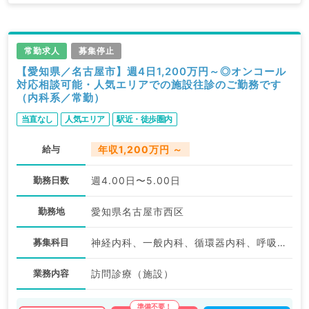
ます。
求人内容の詳細等はお気軽にお問合せ下さい。
常勤求人
募集停止
【愛知県／名古屋市】週4日1,200万円～◎オンコール
対応相談可能・人気エリアでの施設往診のご勤務です
（内科系／常勤）
当直なし
人気エリア
駅近・徒歩圏内
給与
年収1,200万円 ～
勤務日数
週4.00日〜5.00日
勤務地
愛知県名古屋市西区
募集科目
神経内科、一般内科、循環器内科、呼吸器内科、消化器内科、内分泌・代謝内科、腎臓内科、老年内科
業務内容
訪問診療（施設）