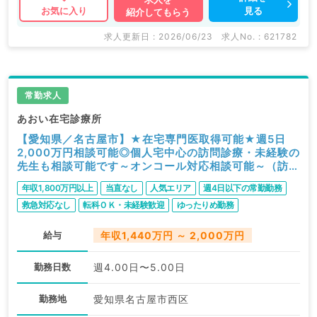
見る
お気に入り
紹介してもらう
求人更新日 : 2026/06/23
求人No. : 621782
常勤求人
あおい在宅診療所
【愛知県／名古屋市】★在宅専門医取得可能★週5日
2,000万円相談可能◎個人宅中心の訪問診療・未経験の
先生も相談可能です～オンコール対応相談可能～（訪問
診療／常勤）
年収1,800万円以上
当直なし
人気エリア
週4日以下の常勤勤務
救急対応なし
転科ＯＫ・未経験歓迎
ゆったりめ勤務
駅近・徒歩圏内
給与
年収1,440万円 ～ 2,000万円
勤務日数
週4.00日〜5.00日
勤務地
愛知県名古屋市西区