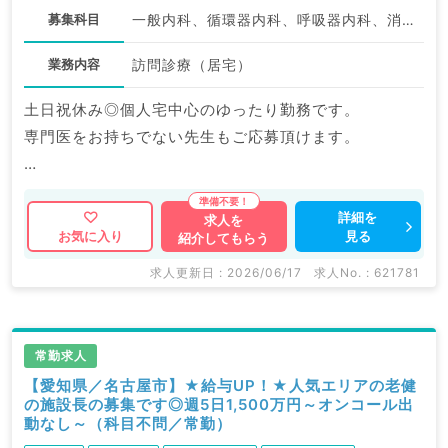
募集科目
一般内科、循環器内科、呼吸器内科、消化器内科、血液内科、外科系全般、一般外科
業務内容
訪問診療（居宅）
土日祝休み◎個人宅中心のゆったり勤務です。
専門医をお持ちでない先生もご応募頂けます。
マイナビDOCTORでは病院やクリニックなどの医療機
関求人はもちろんのこと、
詳細を
求人を
見る
お気に入り
紹介してもらう
掲載情報以外にも産業医等の企業系求人も多数扱ってい
ます。
求人更新日 : 2026/06/17
求人No. : 621781
求人内容の詳細等はお気軽にお問合せ下さい。
常勤求人
【愛知県／名古屋市】★給与UP！★人気エリアの老健
の施設長の募集です◎週5日1,500万円～オンコール出
動なし～（科目不問／常勤）