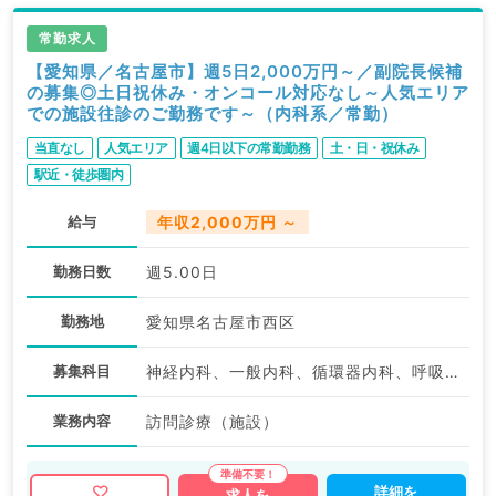
常勤求人
【愛知県／名古屋市】週5日2,000万円～／副院長候補
の募集◎土日祝休み・オンコール対応なし～人気エリア
での施設往診のご勤務です～（内科系／常勤）
当直なし
人気エリア
週4日以下の常勤勤務
土・日・祝休み
駅近・徒歩圏内
給与
年収2,000万円 ～
勤務日数
週5.00日
勤務地
愛知県名古屋市西区
募集科目
神経内科、一般内科、循環器内科、呼吸器内科、消化器内科、内分泌・代謝内科、腎臓内科、老年内科
業務内容
訪問診療（施設）
詳細を
求人を