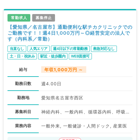
常勤求人
募集停止
【愛知県／名古屋市】通勤便利な駅チカクリニックでの
ご勤務です！！週4日1,000万円～◎経営安定の法人で
す（内科系／常勤）
当直なし
人気エリア
週4日以下の常勤勤務
救急対応なし
土・日・祝休み
駅近・徒歩圏内
WEB面接可
給与
年収1,000万円 ～
勤務日数
週4.00日
勤務地
愛知県名古屋市西区
募集科目
神経内科、一般内科、循環器内科、呼吸器内科、消化器内科、内分泌・代謝内科、腎臓内科
業務内容
一般外来, 一般健診・人間ドック, 産業医