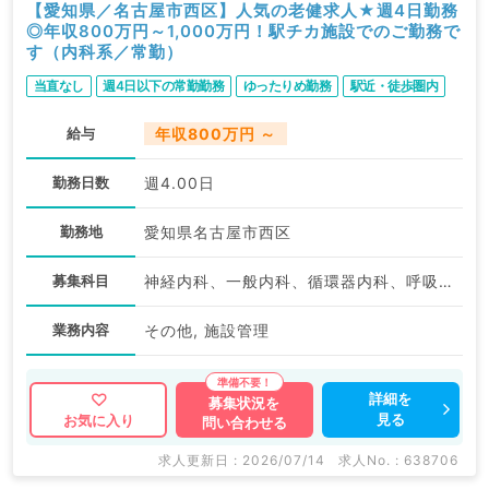
【愛知県／名古屋市西区】人気の老健求人★週4日勤務
◎年収800万円～1,000万円！駅チカ施設でのご勤務で
す（内科系／常勤）
当直なし
週4日以下の常勤勤務
ゆったりめ勤務
駅近・徒歩圏内
給与
年収800万円 ～
勤務日数
週4.00日
勤務地
愛知県名古屋市西区
募集科目
神経内科、一般内科、循環器内科、呼吸器内科、消化器内科、内分泌・代謝内科、腎臓内科、老年内科、外科系全般、一般外科
業務内容
その他, 施設管理
詳細を
募集状況を
見る
お気に入り
問い合わせる
求人更新日 : 2026/07/14
求人No. : 638706