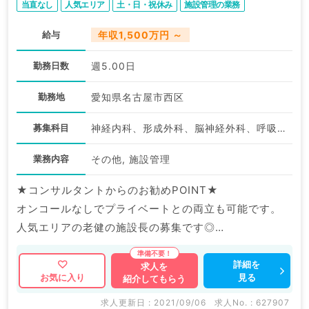
当直なし
人気エリア
土・日・祝休み
施設管理の業務
給与
年収1,500万円 ～
勤務日数
週5.00日
勤務地
愛知県名古屋市西区
募集科目
神経内科、形成外科、脳神経外科、呼吸器外科、心臓血管外科、泌尿器科、一般内科、循環器内科、呼吸器内科、消化器内科、内分泌・代謝内科、腎臓内科、老年内科、血液内科、外科系全般、一般外科、消化器外科、乳腺外科、膠原病科
業務内容
その他, 施設管理
★コンサルタントからのお勧めPOINT★
オンコールなしでプライベートとの両立も可能です。
人気エリアの老健の施設長の募集です◎
マイナビDOCTORでは病院やクリニックなどの医療機
詳細を
求人を
見る
お気に入り
紹介してもらう
関求人はもちろんのこと、
掲載情報以外にも産業医等の企業系求人も多数扱ってい
求人更新日 : 2021/09/06
求人No. : 627907