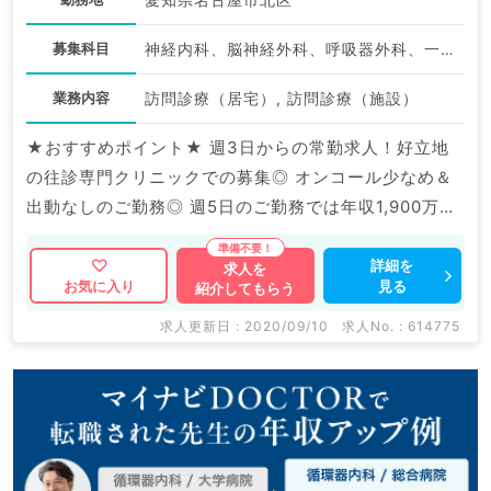
募集科目
神経内科、脳神経外科、呼吸器外科、一般内科、循環器内科、呼吸器内科、消化器内科、内分泌・代謝内科、腎臓内科、老年内科、外科系全般、一般外科、消化器外科
業務内容
訪問診療（居宅）, 訪問診療（施設）
★おすすめポイント★ 週3日からの常勤求人！好立地
の往診専門クリニックでの募集◎ オンコール少なめ＆
出動なしのご勤務◎ 週5日のご勤務では年収1,900万円
以上も可能です！
詳細を
求人を
見る
お気に入り
紹介してもらう
求人更新日 : 2020/09/10
求人No. : 614775