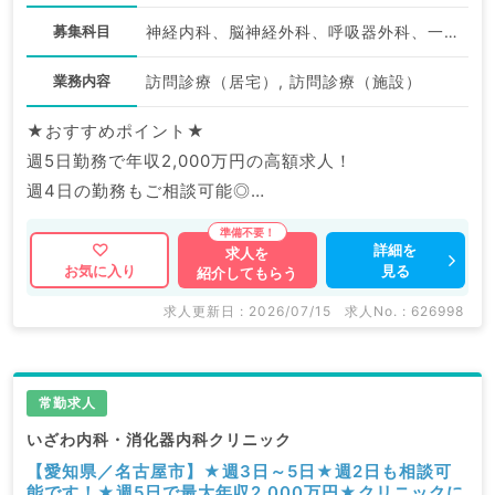
募集科目
神経内科、脳神経外科、呼吸器外科、一般内科、循環器内科、呼吸器内科、消化器内科、内分泌・代謝内科、腎臓内科、老年内科、外科系全般、一般外科、消化器外科
業務内容
訪問診療（居宅）, 訪問診療（施設）
★おすすめポイント★
週5日勤務で年収2,000万円の高額求人！
週4日の勤務もご相談可能◎
人気エリア＆駅チカのクリニックでご通勤もラクラクで
す♪
詳細を
求人を
見る
お気に入り
紹介してもらう
マイナビDOCTORでは病院やクリニックなどの医療機
求人更新日 : 2026/07/15
求人No. : 626998
関求人はもちろんのこと、
産業医等の企業系求人も多数扱っています。
求人内容の詳細等はお気軽にお問合せ下さい。
常勤求人
いざわ内科・消化器内科クリニック
【愛知県／名古屋市】★週3日～5日★週2日も相談可
能です！★週5日で最大年収2,000万円★クリニックに