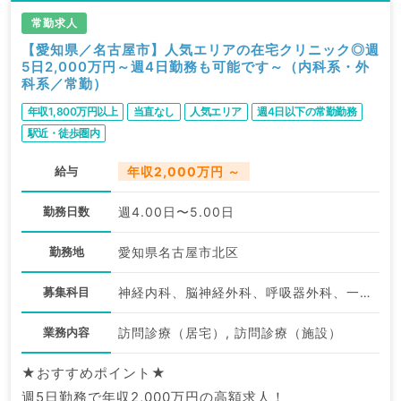
常勤求人
【愛知県／名古屋市】人気エリアの在宅クリニック◎週
5日2,000万円～週4日勤務も可能です～（内科系・外
科系／常勤）
年収1,800万円以上
当直なし
人気エリア
週4日以下の常勤勤務
駅近・徒歩圏内
給与
年収2,000万円 ～
勤務日数
週4.00日〜5.00日
勤務地
愛知県名古屋市北区
募集科目
神経内科、脳神経外科、呼吸器外科、一般内科、循環器内科、呼吸器内科、消化器内科、内分泌・代謝内科、腎臓内科、老年内科、外科系全般、一般外科、消化器外科
業務内容
訪問診療（居宅）, 訪問診療（施設）
★おすすめポイント★
週5日勤務で年収2,000万円の高額求人！