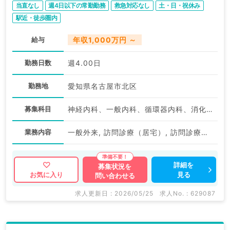
当直なし
週4日以下の常勤勤務
救急対応なし
土・日・祝休み
駅近・徒歩圏内
給与
年収1,000万円 ～
勤務日数
週4.00日
勤務地
愛知県名古屋市北区
募集科目
神経内科、一般内科、循環器内科、消化器内科、老年内科、外科系全般、一般外科
業務内容
一般外来, 訪問診療（居宅）, 訪問診療（施設）
詳細を
募集状況を
見る
お気に入り
問い合わせる
求人更新日 : 2026/05/25
求人No. : 629087