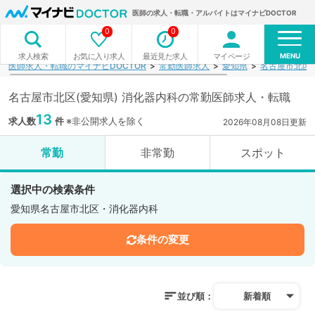
医師の求人・転職・アルバイトはマイナビDOCTOR
0
0
MENU
お気に入り求人
最近見た求人
マイページ
求人検索
医師求人・転職のマイナビDOCTOR
常勤医師求人
愛知県
名古屋市北区
名古屋市北区(愛知県) 消化器内科の常勤医師求人・転職
13
求人数
件
※非公開求人を除く
2026年08月08日更新
常勤
非常勤
スポット
選択中の検索条件
愛知県名古屋市北区・消化器内科
条件の変更
並び順：
新着順