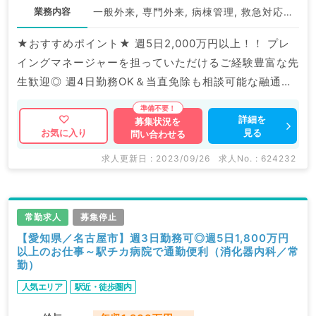
業務内容
一般外来, 専門外来, 病棟管理, 救急対応, 上部内視鏡検査（ＧＦ）, 下部内視鏡検査（ＣＦ）
★おすすめポイント★ 週5日2,000万円以上！！ プレ
イングマネージャーを担っていただけるご経験豊富な先
生歓迎◎ 週4日勤務OK＆当直免除も相談可能な融通の
効くご勤務です！ マイナビDOCTORでは病院やクリニ
ックなどの医療機関求人はもちろんのこと、 産業医等
詳細を
募集状況を
見る
お気に入り
問い合わせる
の企業系求人も多数扱っています。 求人内容の詳細等
はお気軽にお問合せ下さい。
求人更新日 : 2023/09/26
求人No. : 624232
常勤求人
募集停止
【愛知県／名古屋市】週3日勤務可◎週5日1,800万円
以上のお仕事～駅チカ病院で通勤便利（消化器内科／常
勤）
人気エリア
駅近・徒歩圏内