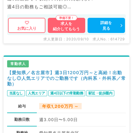
週4日の勤務もご相談可能◎
人気エリア＆駅チカのクリニックでご通勤もラクラクで
す♪
詳細を
求人を
見る
お気に入り
紹介してもらう
マイナビDOCTORでは病院やクリニックなどの医療機
求人更新日 : 2020/09/10
求人No. : 614729
関求人はもちろんのこと、
産業医等の企業系求人も多数扱っています。
求人内容の詳細等はお気軽にお問合せ下さい。
常勤求人
【愛知県／名古屋市】週3日1200万円～と高給！出動
なし◎人気エリアでのご勤務です（内科系・外科系／常
勤）
当直なし
人気エリア
週4日以下の常勤勤務
駅近・徒歩圏内
給与
年収1,200万円 ～
勤務日数
週3.00日〜5.00日
勤務地
愛知県名古屋市北区