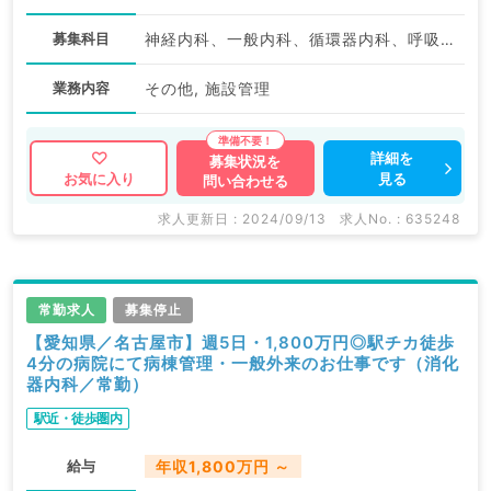
募集科目
神経内科、一般内科、循環器内科、呼吸器内科、消化器内科、内分泌・代謝内科、腎臓内科、老年内科、外科系全般、一般外科
業務内容
その他, 施設管理
詳細を
募集状況を
見る
お気に入り
問い合わせる
求人更新日 : 2024/09/13
求人No. : 635248
常勤求人
募集停止
【愛知県／名古屋市】週5日・1,800万円◎駅チカ徒歩
4分の病院にて病棟管理・一般外来のお仕事です（消化
器内科／常勤）
駅近・徒歩圏内
給与
年収1,800万円 ～