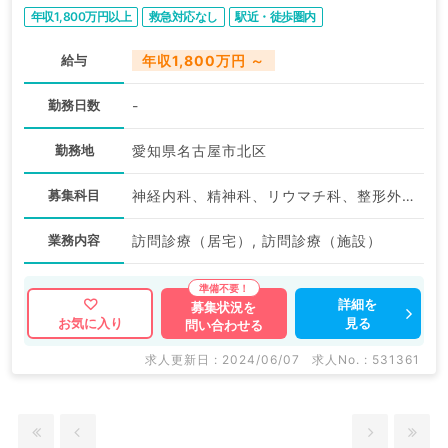
年収1,800万円以上
救急対応なし
駅近・徒歩圏内
給与
年収1,800万円 ～
勤務日数
-
勤務地
愛知県名古屋市北区
募集科目
神経内科、精神科、リウマチ科、整形外科、脳神経外科、呼吸器外科、心臓血管外科、皮膚科、泌尿器科、婦人科、リハビリテーション科、緩和ケア科、一般内科、循環器内科、呼吸器内科、消化器内科、内分泌・代謝内科、腎臓内科、老年内科、血液内科、外科系全般、一般外科、消化器外科、総合診療科、膠原病科
業務内容
訪問診療（居宅）, 訪問診療（施設）
詳細を
募集状況を
見る
お気に入り
問い合わせる
求人更新日 : 2024/06/07
求人No. : 531361