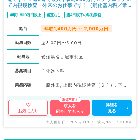
て内視鏡検査・外来のお仕事です！（消化器内科／常
勤）
年収1,800万円以上
当直なし
週4日以下の常勤勤務
給与
年収1,400万円 ～ 2,000万円
勤務日数
週3.00日〜5.00日
勤務地
愛知県名古屋市北区
募集科目
消化器内科
業務内容
一般外来, 上部内視鏡検査（ＧＦ）, 下部内視鏡検査（ＣＦ）
詳細を
求人を
見る
お気に入り
紹介してもらう
求人更新日 : 2025/01/07
求人No. : 781009