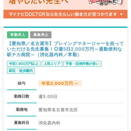
常勤求人
募集停止
【愛知県／名古屋市】プレイングマネージャーを担って
いただける先生募集！◎週5日2,000万円～通勤便利な
駅チカ病院～（消化器内科／常勤）
年収1,800万円以上
人気エリア
手術・症例件数が多い
駅近・徒歩圏内
給与
年収2,000万円 ～
勤務日数
週5.00日
勤務地
愛知県名古屋市北区
募集科目
消化器内科