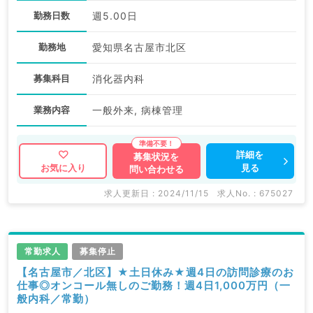
勤務日数
週5.00日
勤務地
愛知県名古屋市北区
募集科目
消化器内科
業務内容
一般外来, 病棟管理
詳細を
募集状況を
見る
お気に入り
問い合わせる
求人更新日 : 2024/11/15
求人No. : 675027
常勤求人
募集停止
【名古屋市／北区】★土日休み★週4日の訪問診療のお
仕事◎オンコール無しのご勤務！週4日1,000万円（一
般内科／常勤）