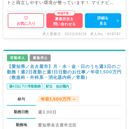
トと両立しやすい環境が整っています！ マイナビ
DOCTORでは病院やクリニックなどの医療機関求人は
もちろんのこと、 産業医等の企業系求人も多数扱って
詳細を
募集状況を
見る
お気に入り
問い合わせる
います。 求人内容の詳細等はお気軽にお問合せ下さ
い。
求人更新日 : 2023/09/26
求人No. : 619787
常勤求人
募集停止
【愛知県／名古屋市】月・水・金・日のうち週3日のご
勤務！週2日夜勤と週1日日勤のお仕事／年収1,500万円
（救急科・外科系・消化器内科／常勤）
週4日以下の常勤勤務
駅近・徒歩圏内
給与
年収1,500万円 ～
勤務日数
週3.00日
勤務地
愛知県名古屋市北区