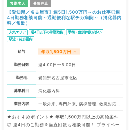
常勤求人
募集停止
【愛知県／名古屋市】週5日1,500万円～のお仕事◎週
4日勤務相談可能～通勤便利な駅チカ病院～（消化器内
科／常勤）
人気エリア
週4日以下の常勤勤務
手術・症例件数が多い
駅近・徒歩圏内
給与
年収1,500万円 ～
勤務日数
週4.00日〜5.00日
勤務地
愛知県名古屋市北区
募集科目
消化器内科
業務内容
一般外来, 専門外来, 病棟管理, 救急対応, 上部内視鏡検査（ＧＦ）, 下部内視鏡検査（ＣＦ）
★おすすめポイント★ 年収1,500万円以上の高給案件
◎ 週4日のご勤務＆当直回数も相談可能！ プライベー