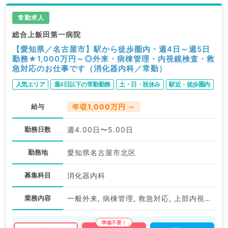
常勤求人
総合上飯田第一病院
【愛知県／名古屋市】駅から徒歩圏内・週4日～週5日
勤務★1,000万円～◎外来・病棟管理・内視鏡検査・救
急対応のお仕事です（消化器内科／常勤）
人気エリア
週4日以下の常勤勤務
土・日・祝休み
駅近・徒歩圏内
給与
年収1,000万円 ～
勤務日数
週4.00日〜5.00日
勤務地
愛知県名古屋市北区
募集科目
消化器内科
業務内容
一般外来, 病棟管理, 救急対応, 上部内視鏡検査（ＧＦ）, 下部内視鏡検査（ＣＦ）