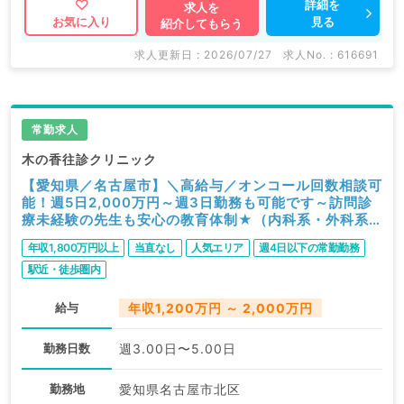
詳細を
求人を
見る
お気に入り
紹介してもらう
求人更新日 : 2026/07/27
求人No. : 616691
常勤求人
木の香往診クリニック
【愛知県／名古屋市】＼高給与／オンコール回数相談可
能！週5日2,000万円～週3日勤務も可能です～訪問診
療未経験の先生も安心の教育体制★（内科系・外科系
／常勤）
年収1,800万円以上
当直なし
人気エリア
週4日以下の常勤勤務
駅近・徒歩圏内
給与
年収1,200万円 ～ 2,000万円
勤務日数
週3.00日〜5.00日
勤務地
愛知県名古屋市北区