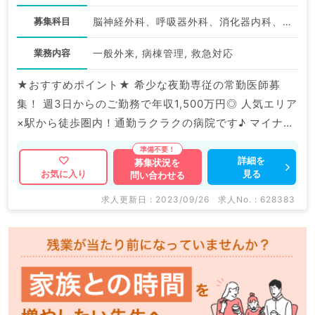
募集科目
脳神経外科、呼吸器外科、消化器内科、外科系全般、一般外科、消化器外科、総合診療科
業務内容
一般外来, 病棟管理, 救急対応
★おすすめポイント★ 希少な夜勤専従の常勤医師募
集！ 週3日からのご勤務で年収1,500万円◎ 人気エリア
×駅から徒歩圏内！通勤ラクラクの病院です♪ マイナビ
DOCTORでは病院やクリニックなどの医療機関求人は
もちろんのこと、 産業医等の企業系求人も多数扱って
詳細を
募集状況を
見る
お気に入り
問い合わせる
います。 求人内容の詳細等はお気軽にお問合せ下さ
い。
求人更新日 : 2023/09/26
求人No. : 628383