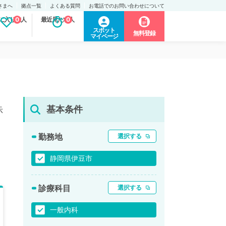
さまへ
拠点一覧
よくある質問
お電話でのお問い合わせについて
に入り求人
0
最近見た求人
0
スポット
無料登録
マイページ
基本条件
示
勤務地
選択する
静岡県伊豆市
診療科目
選択する
一般内科