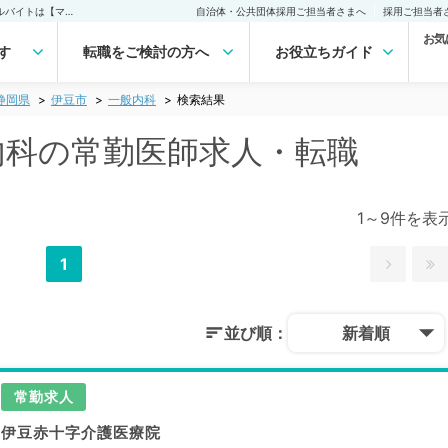
伊豆市(静岡県) 一般内科の常勤医師求人・転職｜医師の求人・転職・アルバイトは【マイナビDOCTOR】
自治体・公共団体採用ご担当者さまへ
採用ご担当者
お気
す
転職をご検討の方へ
お役立ちガイド
静岡県
伊豆市
一般内科
検索結果
般内科の常勤医師求人・転職
1～9件を表
1
並び順：
新着順
常勤求人
伊豆赤十字介護医療院