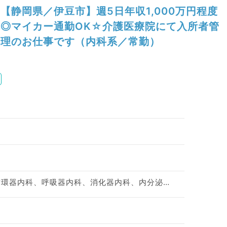
【静岡県／伊豆市】週5日年収1,000万円程度
◎マイカー通勤OK☆介護医療院にて入所者管
理のお仕事です（内科系／常勤）
神経内科、一般内科、循環器内科、呼吸器内科、消化器内科、内分泌・代謝内科、腎臓内科、老年内科、血液内科、膠原病科