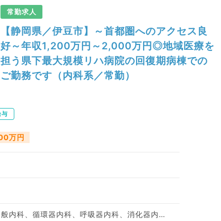
常勤求人
【静岡県／伊豆市】～首都圏へのアクセス良
好～年収1,200万円～2,000万円◎地域医療を
担う県下最大規模リハ病院の回復期病棟での
ご勤務です（内科系／常勤）
給与
000万円
神経内科、心療内科、一般内科、循環器内科、呼吸器内科、消化器内科、内分泌・代謝内科、腎臓内科、血液内科、膠原病科