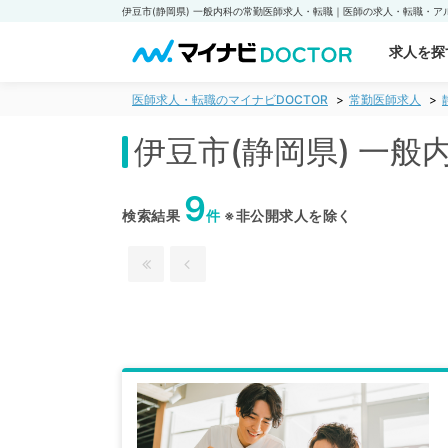
求人を探
医師求人・転職のマイナビDOCTOR
常勤医師求人
伊豆市(静岡県) 一
9
検索結果
件
※非公開求人を除く