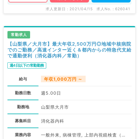
求人更新日 : 2021/04/15
求人No. : 626041
常勤求人
【山梨県／大月市】最大年収2,500万円◎地域中核病院
でのご勤務／高速インター近く＆都内からの特急代支給
で通勤便利（消化器内科／常勤）
週4日以下の常勤勤務
給与
年収1,000万円 ～
勤務日数
週5.00日
勤務地
山梨県大月市
募集科目
消化器内科
業務内容
一般外来, 病棟管理, 上部内視鏡検査（ＧＦ）, 下部内視鏡検査（ＣＦ）