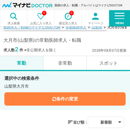
医師の求人・転職・アルバイトはマイナビDOCTOR
0
0
MENU
お気に入り求人
最近見た求人
マイページ
求人検索
医師求人・転職のマイナビDOCTOR
常勤医師求人
山梨県
大月市の常勤
大月市(山梨県)の常勤医師求人・転職
2
求人数
件
※非公開求人を除く
2026年08月07日更新
常勤
非常勤
スポット
選択中の検索条件
山梨県大月市
条件の変更
並び順：
新着順