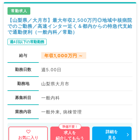
常勤求人
【山梨県／大月市】最大年収2,500万円◎地域中核病院
でのご勤務／高速インター近く＆都内からの特急代支給
で通勤便利（一般内科／常勤）
週4日以下の常勤勤務
給与
年収1,000万円 ～
勤務日数
週5.00日
勤務地
山梨県大月市
募集科目
一般内科
業務内容
一般外来, 病棟管理
詳細を
求人を
見る
お気に入り
紹介してもらう