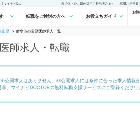
射水市(富山県)の常勤医師求人・転職｜医師の求人・転職・アルバイトは【マイナビDOCTOR】
自治体・公共団体採用ご担当者さまへ
採用ご担当者
お気
す
転職をご検討の方へ
お役立ちガイド
富山県
射水市の常勤医師求人一覧
勤医師求人・転職
eb公開求人はありません。非公開求人には条件に合った求人情報
是非、マイナビDOCTORの無料転職支援サービスにご登録ください