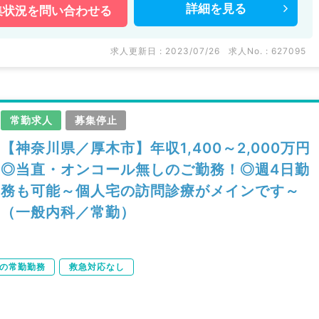
詳細を
見る
集状況を
問い合わせる
求人更新日 : 2023/07/26
求人No. : 627095
常勤求人
募集停止
【神奈川県／厚木市】年収1,400～2,000万円
◎当直・オンコール無しのご勤務！◎週4日勤
務も可能～個人宅の訪問診療がメインです～
（一般内科／常勤）
下の常勤勤務
救急対応なし