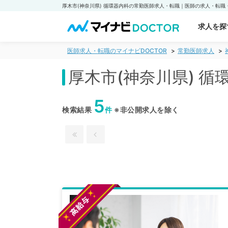
求人を探
医師求人・転職のマイナビDOCTOR
常勤医師求人
厚木市(神奈川県) 
5
検索結果
件
※非公開求人を除く