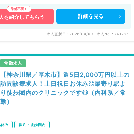
詳細を
見る
人を
紹介してもらう
求人更新日 : 2026/04/09
求人No. : 741265
常勤求人
【神奈川県／厚木市】週5日2,000万円以上の
訪問診療求人！土日祝日お休み◎最寄り駅よ
り徒歩圏内のクリニックです◎（内科系／常
勤）
祝休み
駅近・徒歩圏内