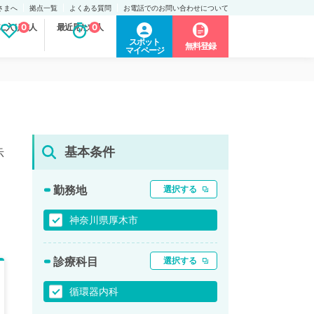
さまへ
拠点一覧
よくある質問
お電話でのお問い合わせについて
に入り求人
0
最近見た求人
0
スポット
無料登録
マイページ
基本条件
示
勤務地
選択する
神奈川県厚木市
診療科目
選択する
循環器内科