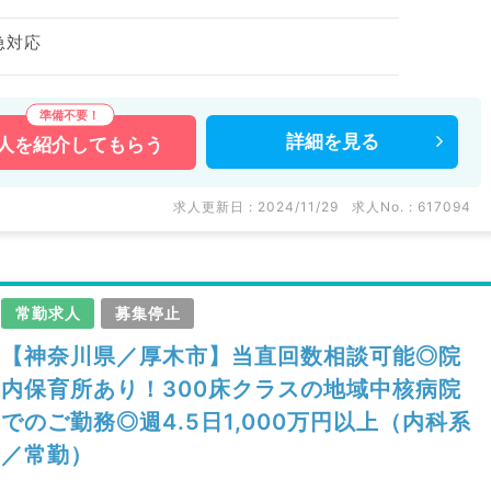
急対応
詳細を
見る
人を
紹介してもらう
求人更新日 : 2024/11/29
求人No. : 617094
常勤求人
募集停止
【神奈川県／厚木市】当直回数相談可能◎院
内保育所あり！300床クラスの地域中核病院
でのご勤務◎週4.5日1,000万円以上（内科系
／常勤）