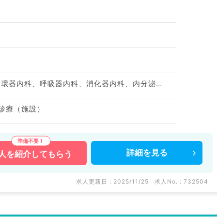
神経内科、一般内科、循環器内科、呼吸器内科、消化器内科、内分泌・代謝内科、腎臓内科、老年内科、血液内科、膠原病科
問診療（施設）
詳細を
見る
人を
紹介してもらう
求人更新日 : 2025/11/25
求人No. : 732504