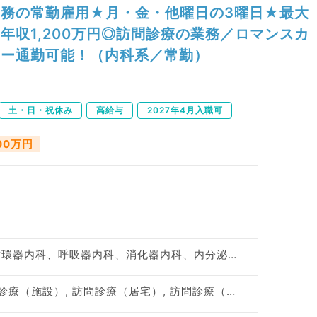
務の常勤雇用★月・金・他曜日の3曜日★最大
年収1,200万円◎訪問診療の業務／ロマンスカ
ー通勤可能！（内科系／常勤）
土・日・祝休み
高給与
2027年4月入職可
200万円
神経内科、一般内科、循環器内科、呼吸器内科、消化器内科、内分泌・代謝内科、腎臓内科、老年内科、血液内科、膠原病科
訪問診療（居宅）, 訪問診療（施設）, 訪問診療（居宅）, 訪問診療（施設）