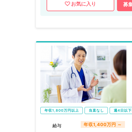
お気に入り
募
年収1,800万円以上
当直なし
週4日以
年収1,400万円 ～
給与