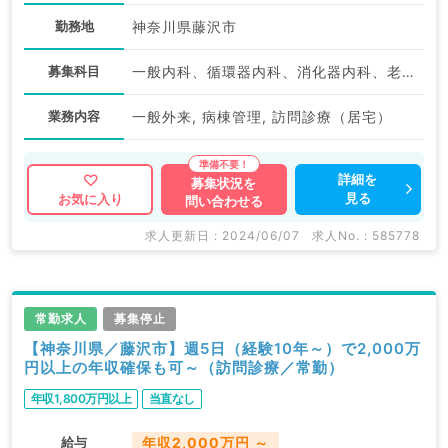
勤務地
神奈川県藤沢市
募集科目
一般内科、循環器内科、消化器内科、老年内科、外科系全般、一般外科
業務内容
一般外来, 病棟管理, 訪問診療（居宅）
詳細を
募集状況を
見る
お気に入り
問い合わせる
求人更新日 : 2024/06/07
求人No. : 585778
常勤求人
募集停止
【神奈川県／藤沢市】週5日（経験10年～）で2,000万
円以上の年収確保も可～（訪問診療／常勤）
年収1,800万円以上
当直なし
給与
年収2,000万円 ～