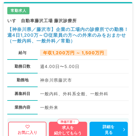
常勤求人
いすゞ自動車藤沢工場 藤沢診療所
【神奈川県／藤沢市】企業の工場内の診療所での勤務！
週4日1,200万～◎従業員の方への外来のみをおまかせ
（一般内科、一般外科／常勤）
給与
年収1,200万円 ～ 1,500万円
勤務日数
週4.00日〜5.00日
勤務地
神奈川県藤沢市
募集科目
一般内科、外科系全般、一般外科
業務内容
一般外来
詳細を
求人を
見る
お気に入り
紹介してもらう