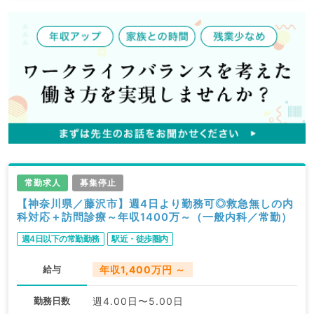
常勤求人
募集停止
【神奈川県／藤沢市】週4日より勤務可◎救急無しの内
科対応＋訪問診療～年収1400万～（一般内科／常勤）
週4日以下の常勤勤務
駅近・徒歩圏内
給与
年収1,400万円 ～
勤務日数
週4.00日〜5.00日