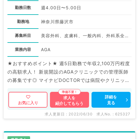
勤務日数
週4.00日〜5.00日
勤務地
神奈川県藤沢市
募集科目
美容外科、皮膚科、一般内科、外科系全般、一般外科、美容皮膚科、科目不問
業務内容
AGA
★おすすめポイント★ 週5日勤務で年収2,100万円程度
の高額求人！ 新規開設のAGAクリニックでの管理医師
の募集です◎ マイナビDOCTORでは病院やクリニック
などの医療機関求人はもちろんのこと、 産業医等の企
業系求人も多数扱っています。 求人内容の詳細等はお
詳細を
求人を
見る
お気に入り
紹介してもらう
気軽にお問合せ下さい。
求人更新日 : 2022/06/30
求人No. : 625327