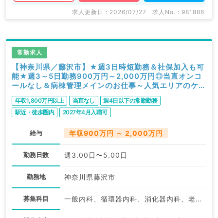
求人更新日 : 2026/07/27
求人No. : 981886
常勤求人
【神奈川県／藤沢市】★週3日時短勤務＆社保加入も可
能★週3～5日勤務900万円～2,000万円◎当直オンコ
ールなし＆病棟管理メインのお仕事～人気エリアのケア
ミックス病院です（一般内科／常勤）
年収1,800万円以上
当直なし
週4日以下の常勤勤務
駅近・徒歩圏内
2027年4月入職可
給与
年収900万円 ～ 2,000万円
勤務日数
週3.00日〜5.00日
勤務地
神奈川県藤沢市
募集科目
一般内科、循環器内科、消化器内科、老年内科、外科系全般、一般外科