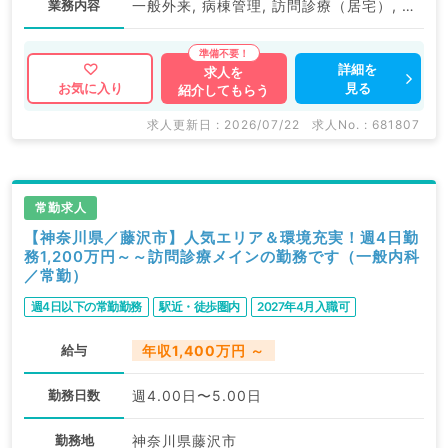
業務内容
一般外来, 病棟管理, 訪問診療（居宅）, 訪問診療（居宅）
詳細を
求人を
見る
お気に入り
紹介してもらう
求人更新日 : 2026/07/22
求人No. : 681807
常勤求人
【神奈川県／藤沢市】人気エリア＆環境充実！週4日勤
務1,200万円～～訪問診療メインの勤務です（一般内科
／常勤）
週4日以下の常勤勤務
駅近・徒歩圏内
2027年4月入職可
給与
年収1,400万円 ～
勤務日数
週4.00日〜5.00日
勤務地
神奈川県藤沢市