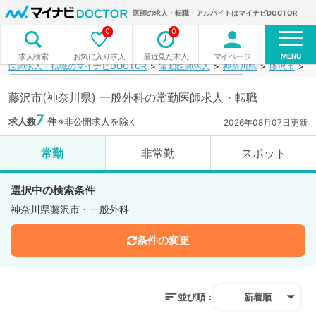
医師の求人・転職・アルバイトはマイナビDOCTOR
0
0
MENU
お気に入り求人
最近見た求人
マイページ
求人検索
医師求人・転職のマイナビDOCTOR
常勤医師求人
神奈川県
藤沢市
一
藤沢市(神奈川県) 一般外科の常勤医師求人・転職
7
求人数
件
※非公開求人を除く
2026年08月07日更新
常勤
非常勤
スポット
選択中の検索条件
神奈川県藤沢市・一般外科
条件の変更
並び順：
新着順