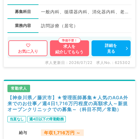
募集科目
一般内科、循環器内科、消化器内科、老年内科、外科系全般、一般外科
業務内容
訪問診療（居宅）
詳細を
求人を
見る
お気に入り
紹介してもらう
求人更新日 : 2026/07/22
求人No. : 625302
常勤求人
【神奈川県／藤沢市】★管理医師募集★人気のAGA外
来でのお仕事／週4日1,716万円程度の高額求人～新規
オープンクリニックでの募集～（科目不問／常勤）
当直なし
週4日以下の常勤勤務
給与
年収1,716万円 ～