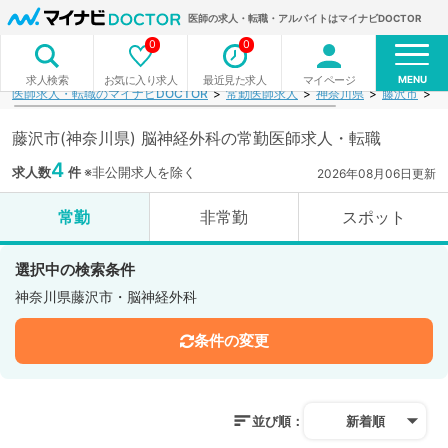
医師の求人・転職・アルバイトはマイナビDOCTOR
0
0
MENU
お気に入り求人
最近見た求人
マイページ
求人検索
医師求人・転職のマイナビDOCTOR
常勤医師求人
神奈川県
藤沢市
脳
藤沢市(神奈川県) 脳神経外科の常勤医師求人・転職
4
求人数
件
※非公開求人を除く
2026年08月06日更新
常勤
非常勤
スポット
選択中の検索条件
神奈川県藤沢市・脳神経外科
条件の変更
並び順：
新着順