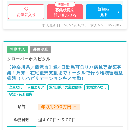
詳細を
募集状況を
見る
お気に入り
問い合わせる
求人更新日 : 2024/08/05
求人No. : 652807
常勤求人
募集停止
クローバーホスピタル
【神奈川県／藤沢市】週4日勤務可◎リハ病棟専従医募
集！外来～在宅復帰支援までトータルで行う地域密着型
病院（リハビリテーション科／常勤）
当直なし
人気エリア
週4日以下の常勤勤務
救急対応なし
駅近・徒歩圏内
給与
年収1,200万円 ～
勤務日数
週4.00日〜5.00日