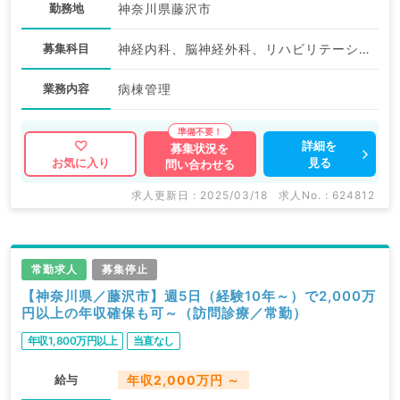
勤務地
神奈川県藤沢市
募集科目
神経内科、脳神経外科、リハビリテーション科
業務内容
病棟管理
詳細を
募集状況を
見る
お気に入り
問い合わせる
求人更新日 : 2025/03/18
求人No. : 624812
常勤求人
募集停止
【神奈川県／藤沢市】週5日（経験10年～）で2,000万
円以上の年収確保も可～（訪問診療／常勤）
年収1,800万円以上
当直なし
給与
年収2,000万円 ～