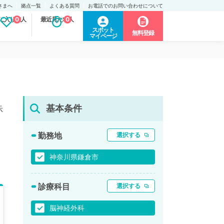
さまへ
拠点一覧
よくある質問
お電話でのお問い合わせについて
に入り求人
0
最近見た求人
0
スポット
無料登録
マイページ
基本条件
示
勤務地
選択する
神奈川県鎌倉市
診療科目
選択する
脳神経外科