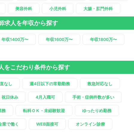
美容外科
小児外科
大腸・肛門外科
師求人を年収から探す
年収1400万〜
年収1600万〜
年収1800万〜
人をこだわり条件から探す
直なし
週4日以下の常勤勤務
救急対応なし
・祝日休み
4月入職可
手術・症例件数が多い
業務
転科ＯＫ・未経験歓迎
ゆったりめ勤務
企業で働く
WEB面接可
オンライン診療