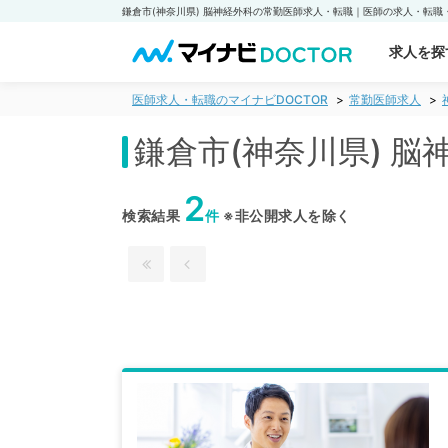
求人を探
医師求人・転職のマイナビDOCTOR
常勤医師求人
鎌倉市(神奈川県) 
2
検索結果
件
※非公開求人を除く