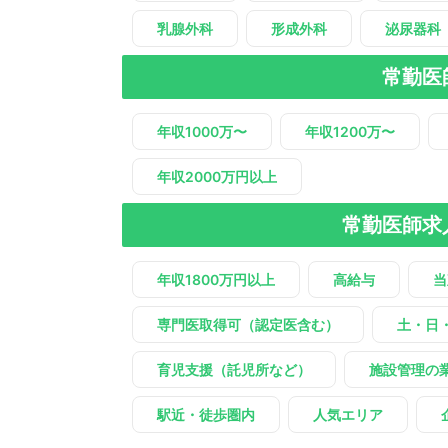
乳腺外科
形成外科
泌尿器科
常勤医
年収1000万〜
年収1200万〜
年収2000万円以上
常勤医師求
年収1800万円以上
高給与
当
専門医取得可（認定医含む）
土・日
育児支援（託児所など）
施設管理の
駅近・徒歩圏内
人気エリア