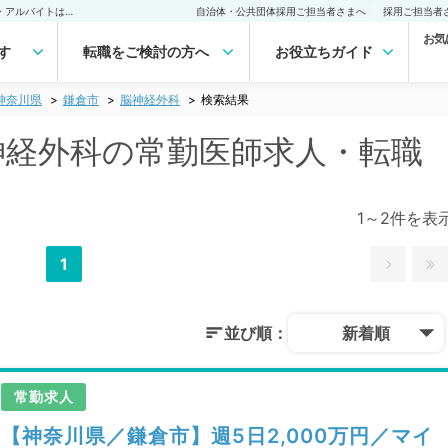
鎌倉市(神奈川県) 脳神経外科の常勤医師求人・転職｜医師の求人・転職・アルバイトは【マイナビDOCTOR】
自治体・公共団体採用ご担当者さまへ
採用ご担当者
お気
す
転職をご検討の方へ
お役立ちガイド
神奈川県
鎌倉市
脳神経外科
検索結果
脳神経外科の常勤医師求人・転職
1～2件を表
1
並び順：
新着順
常勤求人
【神奈川県／鎌倉市】週5日2,000万円／マイ