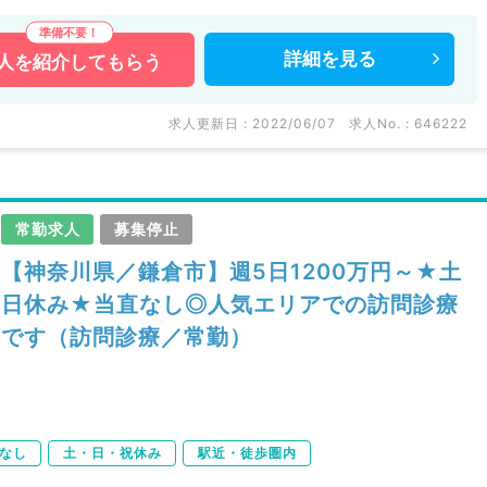
詳細を
見る
人を
紹介してもらう
求人更新日 : 2022/06/07
求人No. : 646222
常勤求人
募集停止
【神奈川県／鎌倉市】週5日1200万円～★土
日休み★当直なし◎人気エリアでの訪問診療
です（訪問診療／常勤）
なし
土・日・祝休み
駅近・徒歩圏内