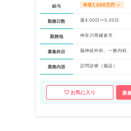
年収1,200万円 ～
給与
週4.00日〜5.00日
勤務日数
神奈川県鎌倉市
勤務地
脳神経外科、一般内科
募集科目
訪問診療（施設）
業務内容
お気に入り
募