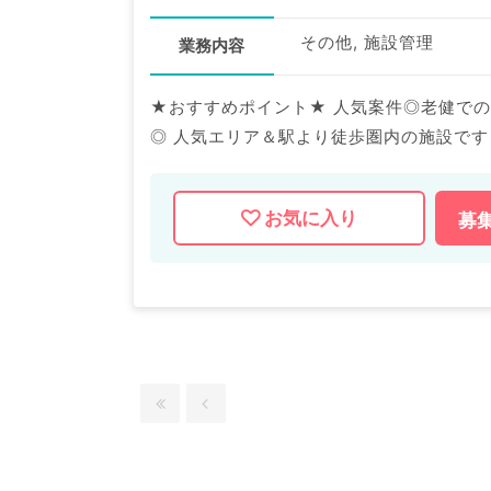
その他, 施設管理
業務内容
★おすすめポイント★ 人気案件◎老健での
◎ 人気エリア＆駅より徒歩圏内の施設です！ マイナビDOCTORでは病院やクリニックなどの医
求人はもちろんのこと、 産業医等の企業系
合せ下さい。
お気に入り
募