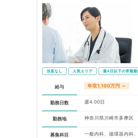
当直なし
人気エリア
週4日以下の常勤勤
年収1,100万円 ～
給与
週4.00日
勤務日数
神奈川県川崎市多摩区
勤務地
一般内科、循環器内科
募集科目