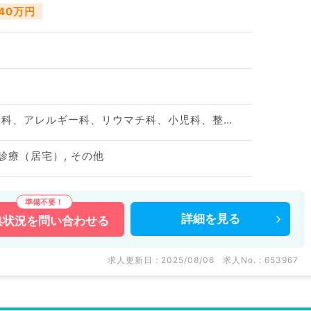
040万円
神経内科、精神科、神経科、アレルギー科、リウマチ科、小児科、整形外科、形成外科、美容外科、脳神経外科、呼吸器外科、心臓血管外科、小児外科、皮膚科、泌尿器科、産婦人科、産科、婦人科、眼科、耳鼻咽喉科、気管食道科、放射線科、リハビリテーション科、麻酔科、ペインクリニック、人工透析科、緩和ケア科、一般内科、循環器内科、呼吸器内科、消化器内科、内分泌・代謝内科、腎臓内科、老年内科、血液内科、外科系全般、一般外科、消化器外科、乳腺外科、総合診療科、美容皮膚科、健診・人間ドック、救急科・ＩＣＵ、病理科、基礎医学系、膠原病科、スポーツ整形外科、大腸・肛門外科、産業医、脊髄・脊椎外科
診療（居宅）, その他
詳細を
見る
集状況を
問い合わせる
求人更新日 : 2025/08/06
求人No. : 653967