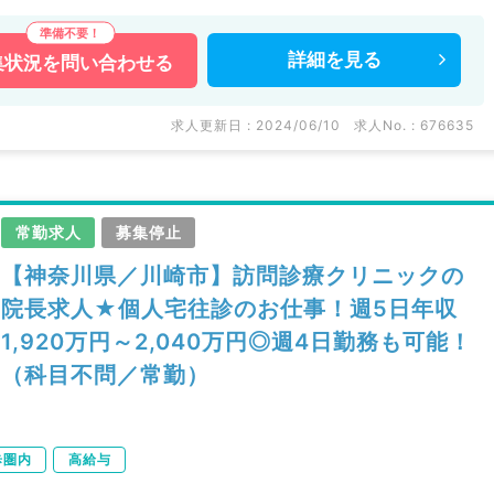
詳細を
見る
集状況を
問い合わせる
求人更新日 : 2024/06/10
求人No. : 676635
常勤求人
募集停止
【神奈川県／川崎市】訪問診療クリニックの
院長求人★個人宅往診のお仕事！週5日年収
1,920万円～2,040万円◎週4日勤務も可能！
（科目不問／常勤）
歩圏内
高給与