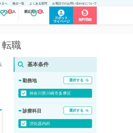
さまへ
拠点一覧
よくある質問
お電話でのお問い合わせについて
に入り求人
0
最近見た求人
0
スポット
無料登録
マイページ
・転職
基本条件
示
勤務地
選択する
神奈川県川崎市多摩区
診療科目
選択する
消化器内科