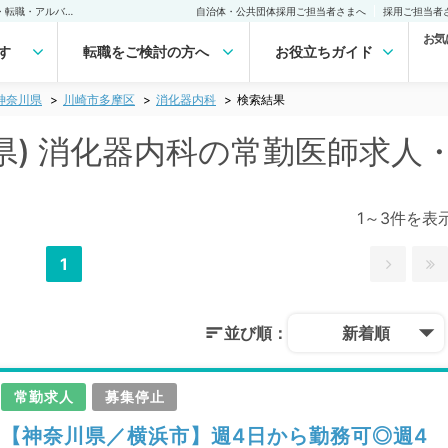
川崎市多摩区(神奈川県) 消化器内科の常勤医師求人・転職｜医師の求人・転職・アルバイトは【マイナビDOCTOR】
自治体・公共団体採用ご担当者さまへ
採用ご担当者
お気
す
転職をご検討の方へ
お役立ちガイド
神奈川県
川崎市多摩区
消化器内科
検索結果
県) 消化器内科の常勤医師求人
1～3件を表
1
並び順：
新着順
常勤求人
募集停止
【神奈川県／横浜市】週4日から勤務可◎週4