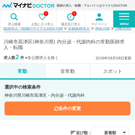
医師の求人・転職・アルバイトはマイナビDOCTOR
0
0
MENU
お気に入り求人
最近見た求人
マイページ
求人検索
医師求人・転職のマイナビDOCTOR
常勤医師求人
神奈川県
川崎市高津
川崎市高津区(神奈川県) 内分泌・代謝内科の常勤医師求
人・転職
2
求人数
件
※非公開求人を除く
2026年08月08日更新
常勤
非常勤
スポット
選択中の検索条件
神奈川県川崎市高津区・内分泌・代謝内科
条件の変更
並び順：
新着順