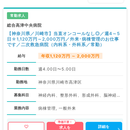
常勤求人
総合高津中央病院
【神奈川県／川崎市】当直オンコールなし◎／週4～5
日☆1,120万円～2,000万円／外来･病棟管理のお仕事
です／二次救急病院（内科系・外科系／常勤）
給与
年収1,120万円 ～ 2,000万円
勤務日数
週4.00日〜5.00日
勤務地
神奈川県川崎市高津区
募集科目
神経内科、整形外科、形成外科、脳神経外科、呼吸器外科、心臓血管外科、泌尿器科、一般内科、循環器内科、呼吸器内科、消化器内科、内分泌・代謝内科、腎臓内科、老年内科、血液内科、外科系全般、一般外科、消化器外科、乳腺外科、膠原病科、大腸・肛門外科
業務内容
病棟管理, 一般外来
詳細を
求人を