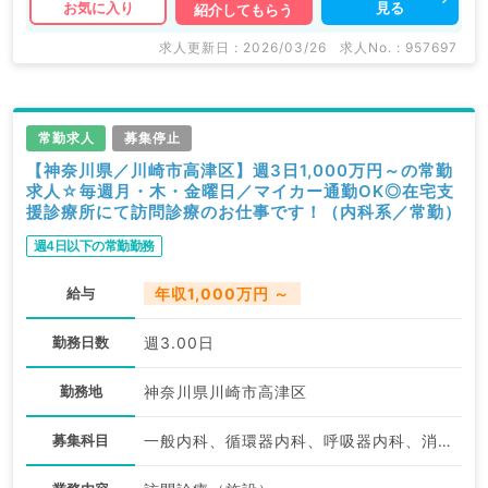
見る
お気に入り
紹介してもらう
求人更新日 : 2026/03/26
求人No. : 957697
常勤求人
募集停止
【神奈川県／川崎市高津区】週3日1,000万円～の常勤
求人☆毎週月・木・金曜日／マイカー通勤OK◎在宅支
援診療所にて訪問診療のお仕事です！（内科系／常勤）
週4日以下の常勤勤務
給与
年収1,000万円 ～
勤務日数
週3.00日
勤務地
神奈川県川崎市高津区
募集科目
一般内科、循環器内科、呼吸器内科、消化器内科、内分泌・代謝内科